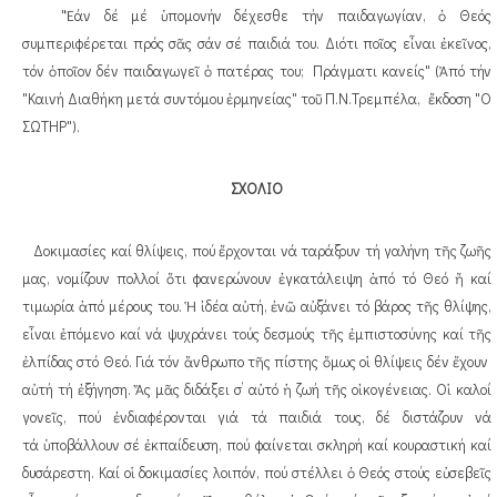
"Ἐάν δέ μέ ὑπομονήν δέχεσθε τήν παιδαγωγίαν, ὁ Θεός
συμπεριφέρεται πρός σᾶς σάν σέ παιδιά του. Διότι ποῖος εἶναι ἐκεῖνος,
τόν ὁποῖον δέν παιδαγωγεῖ ὁ πατέρας του; Πράγματι κανείς" (Ἀπό τήν
"Καινή Διαθήκη μετά συντόμου ἑρμηνείας" τοῦ Π.Ν.Τρεμπέλα, ἔκδοση "Ο
ΣΩΤΗΡ").
ΣΧΟΛΙΟ
Δοκιμασίες καί θλίψεις, πού ἔρχονται νά ταράξουν τή γαλήνη τῆς ζωῆς
μας, νομίζουν πολλοί ὅτι φανερώνουν ἐγκατάλειψη ἀπό τό Θεό ἤ καί
τιμωρία ἀπό μέρους του. Ἡ ἰδέα αὐτή, ἐνῶ αὐξάνει τό βάρος τῆς θλίψης,
εἶναι ἑπόμενο καί νά ψυχράνει τούς δεσμούς τῆς ἐμπιστοσύνης καί τῆς
ἐλπίδας στό Θεό. Γιά τόν ἄνθρωπο τῆς πίστης ὅμως οἱ θλίψεις δέν ἔχουν
αὐτή τή ἐξήγηση. Ἄς μᾶς διδάξει σ’ αὐτό ἡ ζωή τῆς οἰκογένειας. Οἱ καλοί
γονεῖς, πού ἐνδιαφέρονται γιά τά παιδιά τους, δέ διστάζουν νά
τά ὑποβάλλουν σέ ἐκπαίδευση, πού φαίνεται σκληρή καί κουραστική καί
δυσάρεστη. Καί οἱ δοκιμασίες λοιπόν, πού στέλλει ὁ Θεός στούς εὐσεβεῖς