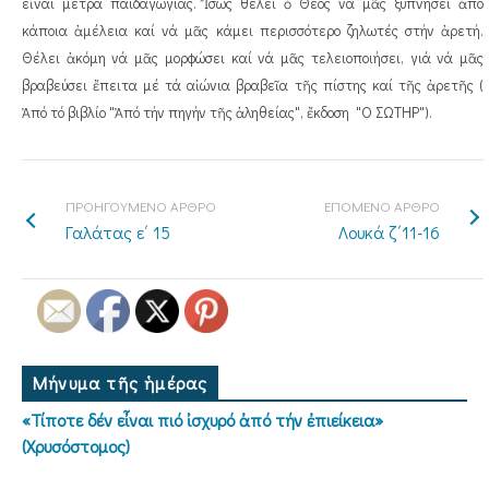
εἶναι μέτρα παιδαγωγίας. Ἴσως θέλει ὁ Θεός νά μᾶς ξυπνήσει ἀπό
κάποια ἀμέλεια καί νά μᾶς κάμει περισσότερο ζηλωτές στήν ἀρετή.
Θέλει ἀκόμη νά μᾶς μορφώσει καί νά μᾶς τελειοποιήσει, γιά νά μᾶς
βραβεύσει ἔπειτα μέ τά αἰώνια βραβεῖα τῆς πίστης καί τῆς ἀρετῆς (
Ἀπό τό βιβλίο "Ἀπό τήν πηγήν τῆς ἀληθείας", ἔκδοση "Ο ΣΩΤΗΡ").
ΠΡΟΗΓΟΥΜΕΝΟ ΑΡΘΡΟ
ΕΠΟΜΕΝΟ ΑΡΘΡΟ
Γαλάτας ε΄ 15
Λουκά ζ΄11-16
Μήνυμα τῆς ἡμέρας
«Τίποτε δέν εἶναι πιό ἰσχυρό ἀπό τήν ἐπιείκεια»
(Χρυσόστομος)