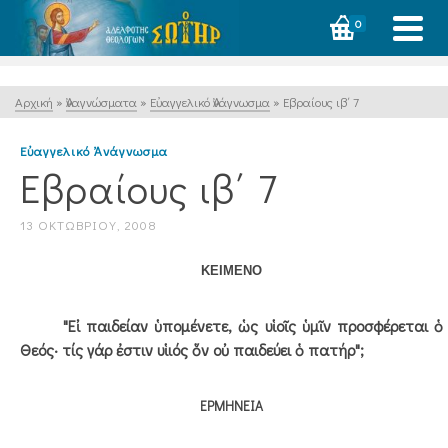
0
Αρχική
»
Ἀναγνώσματα
»
Εὐαγγελικό Ἀνάγνωσμα
»
Εβραίους ιβ΄ 7
Εὐαγγελικό Ἀνάγνωσμα
Εβραίους ιβ΄ 7
13 ΟΚΤΩΒΡΊΟΥ, 2008
ΚΕΙΜΕΝΟ
"Εἰ παιδείαν ὑπομένετε, ὡς υἱοῖς ὑμῖν προσφέρεται ὁ
Θεός· τίς γάρ ἐστιν υἱιός ὅν οὐ παιδεύει ὁ πατήρ";
ΕΡΜΗΝΕΙΑ