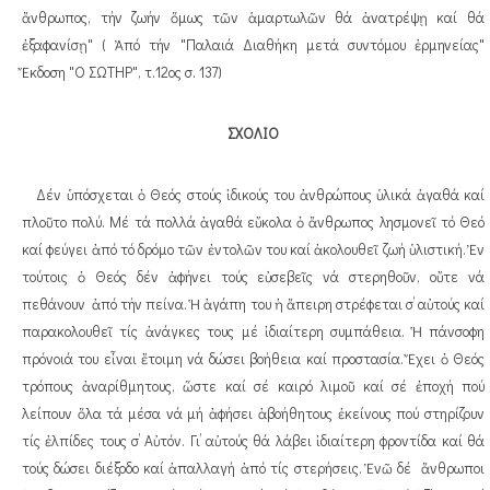
ἄνθρωπος, τήν ζωήν ὅμως τῶν ἁμαρτωλῶν θά ἀνατρέψῃ καί θά
ἐξαφανίσῃ" ( Ἀπό τήν "Παλαιά Διαθήκη μετά συντόμου ἑρμηνείας"
Ἔκδοση "Ο ΣΩΤΗΡ", τ.12ος σ. 137)
ΣΧΟΛΙΟ
Δέν ὑπόσχεται ὁ Θεός στούς ἰδικούς του ἀνθρώπους ὑλικά ἀγαθά καί
πλοῦτο πολύ. Μέ τά πολλά ἀγαθά εὔκολα ὁ ἄνθρωπος λησμονεῖ τό Θεό
καί φεύγει ἀπό τό δρόμο τῶν ἐντολῶν του καί ἀκολουθεῖ ζωή ὑλιστική. Ἐν
τούτοις ὁ Θεός δέν ἀφήνει τούς εὐσεβεῖς νά στερηθοῦν, οὔτε νά
πεθάνουν ἀπό τήν πείνα. Ἡ ἀγάπη του ἡ ἄπειρη στρέφεται σ’ αὐτούς καί
παρακολουθεῖ τίς ἀνάγκες τους μέ ἰδιαίτερη συμπάθεια. Ἡ πάνσοφη
πρόνοιά του εἶναι ἕτοιμη νά δώσει βοήθεια καί προστασία. Ἔχει ὁ Θεός
τρόπους ἀναρίθμητους, ὥστε καί σέ καιρό λιμοῦ καί σέ ἐποχή πού
λείπουν ὅλα τά μέσα νά μή ἀφήσει ἀβοήθητους ἐκείνους πού στηρίζουν
τίς ἐλπίδες τους σ’ Αὐτόν. Γι’ αὐτούς θά λάβει ἰδιαίτερη φροντίδα καί θά
τούς δώσει διέξοδο καί ἀπαλλαγή ἀπό τίς στερήσεις. Ἐνῶ δέ ἄνθρωποι