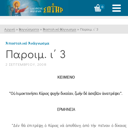
0
Αρχική
»
Ἀναγνώσματα
»
Ἀποστολικό Ἀνάγνωσμα
»
Παροιμ. ι΄ 3
Ἀποστολικό Ἀνάγνωσμα
Παροιμ. ι΄ 3
2 ΣΕΠΤΕΜΒΡΊΟΥ, 2008
ΚΕΙΜΕΝΟ
"Οὐ λιμοκτονήσει Κύριος ψυχήν δικαίαν, ζωήν δέ ἀσεβῶν ἀνατρέψει".
ΕΡΜΗΝΕΙΑ
"Δέν θά ἐπιτρέψῃ ὁ Κύριος νά ἀποθάνῃ ἀπό τήν πεῖναν ὁ δίκαιος