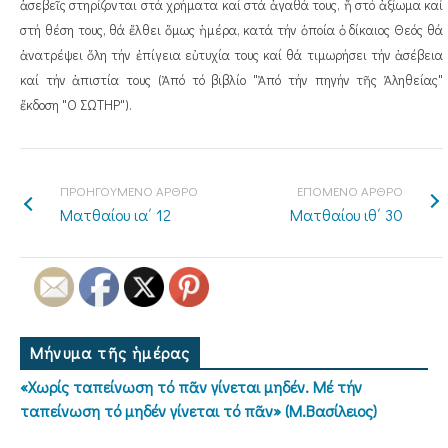
ἀσεβεῖς στηρίζονται στά χρήματα καί στά ἀγαθά τους, ἤ στό ἀξίωμα καί
στή θέση τους, θά ἔλθει ὅμως ἡμέρα, κατά τήν ὁποία ὁ δίκαιος Θεός θά
ἀνατρέψει ὅλη τήν ἐπίγεια εὐτυχία τους καί θά τιμωρήσει τήν ἀσέβεια
καί τήν ἀπιστία τους (Ἀπό τό βιβλίο "Ἀπό τήν πηγήν τῆς Ἀληθείας"
ἔκδοση "Ο ΣΩΤΗΡ").
ΠΡΟΗΓΟΥΜΕΝΟ ΑΡΘΡΟ
ΕΠΟΜΕΝΟ ΑΡΘΡΟ
Ματθαίου ια΄ 12
Ματθαίου ιθ΄ 30
Μήνυμα τῆς ἡμέρας
«Χωρίς ταπείνωση τό πᾶν γίνεται μηδέν. Μέ τήν
ταπείνωση τό μηδέν γίνεται τό πᾶν» (Μ.Βασίλειος)