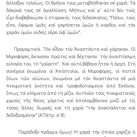
ἄλλαξαν τελείως. Οἱ θρῆνοι τους μεταβλήθηκαν σέ χαρά. Τά
δάκρυά τους σέ ἀγαλλίαση. Μήπως καί γι’ αὐτό δέν τούς
εἶχε διαβεβαιώσει ὁ στοργικός τους διδάσκαλος; "Πάλιν, τούς
εἶπε, ὄψομαι ὑμᾶς καί χαρήσεται ὑμῶν ἡ καρδία, καί τήν
χαράν ὑμῶν οὐδείς αἵρει ἀφ’ ὑμῶν".
Πραγαμτικά. Τόν εἶδαν τόν Ἀναστάντα καί χάρηκαν. Οἱ
Μυροφόρες ἄκουσαν πρῶτες καί δέχτηκαν τήν ἀναστάσιμη
εὐλογία του, τό "χαίρετε". Καί αὐτό βέβαια ἦταν ἡ ἀρχή. Στή
συνέχεια ἑνωμένοι οἱ Ἀπόστολοι, οἱ Μυροφόρες, οἱ πιστοί
ὅλων τῶν αἰώνων, ἑνωμένοι μέ τόν Ἀναστάντα σέ μιά
πνευματική ἑνότητα καί τροφοδοτούμενοι ἀπό Ἐκεῖνον,
ὅπως τά κλήματα ἀπό τή ρίζα, ἀντλοῦν τούς πνευματικούς
χυμούς τῆς θείας χάριτος καί ἀπολαμβάνουν μαζί μέ τίς
τόσες ἄλλες δωρεές καί τή χαρά "τήν ἀνεκλάλητον καί
δεδοξασμένην" (Α΄Πέτρ. α΄8).
Παράδοξο πρᾶγμα ὅμως! Ἡ χαρά τήν ὁποία χαρίζει ὁ