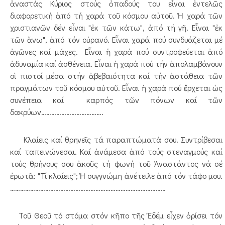
ἀναστάς Κύριος στούς ὀπαδούς του εἶναι ἐντελῶς
διαφορετική ἀπό τή χαρά τοῦ κόσμου αὐτοῦ. Ἡ χαρά τῶν
χριστιανῶν δέν εἶναι "ἐκ τῶν κάτω", ἀπό τή γῆ. Εἶναι "ἐκ
τῶν ἄνω", ἀπό τόν οὐρανό. Εἶναι χαρά πού συνδυάζεται μέ
ἀγῶνες καί μάχες. Εἶναι ἡ χαρά πού συντροφεύεται ἀπό
ἀδυναμία καί ἀσθένεια. Εἶναι ἡ χαρά πού τήν ἀπολαμβάνουν
οἱ πιστοί μέσα στήν ἀβεβαιότητα καί τήν ἀστάθεια τῶν
πραγμάτων τοῦ κόσμου αὐτοῦ. Εἶναι ἡ χαρά πού ἔρχεται ὡς
συνέπεια καί καρπός τῶν πόνων καί τῶν
δακρύων……………………………….
Κλαίεις καί θρηνεῖς τά παραπτώματά σου. Συντρίβεσαι
καί ταπεινώνεσαι. Καί ἀνάμεσα ἀπό τούς στεναγμούς καί
τούς θρήνους σου ἀκοῦς τή φωνή τοῦ Ἀναστάντος νά σέ
ἐρωτᾶ: "Τί κλαίεις"; Ἡ συγγνώμη ἀνέτειλε ἀπό τόν τάφο μου.
…………………………………………………………………………………
Τοῦ Θεοῦ τό στόμα στόν κῆπο τῆς Ἐδέμ εἶχεν ὁρίσει τόν