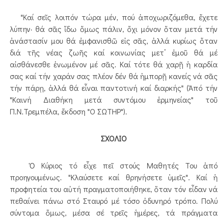
"Καί σεῖς λοιπόν τώρα μέν, πού ἀποχωριζόμεθα, ἔχετε
λύπην· θά σᾶς ἴδω ὅμως πάλιν, ὄχι μόνον ὅταν μετά τήν
ἀνάστασίν μου θά ἐμφανισθῶ εἰς σᾶς, ἀλλά κυρίως ὅταν
διά τῆς νέας ζωῆς καί κοινωνίας μετ’ ἐμοῦ θά μέ
αἰσθάνεσθε ἑνωμένον μέ σᾶς. Καί τότε θά χαρῇ ἡ καρδία
σας καί τήν χαράν σας πλέον δέν θά ἠμπορῇ κανείς νά σᾶς
τήν πάρῃ, ἀλλά θά εἶναι παντοτινή καί διαρκής" (Ἀπό τήν
"Καινή Διαθήκη μετά συντόμου ἑρμηνείας" τοῦ
Π.Ν.Τρεμπέλα, ἔκδοση "Ο ΣΩΤΗΡ").
ΣΧΟΛΙΟ
Ὁ Κύριος τό εἶχε πεῖ στούς Μαθητές Του ἀπό
προηγουμένως. "Κλαύσετε καί θρηνήσετε ὑμεῖς". Καί ἡ
προφητεία του αὐτή πραγματοποιήθηκε, ὅταν τόν εἶδαν νά
πεθαίνει πάνω στό Σταυρό μέ τόσο ὀδυνηρό τρόπο. Πολύ
σύντομα ὅμως, μέσα σέ τρεῖς ἡμέρες, τά πράγματα