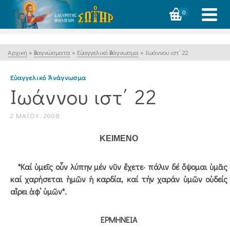
0
Αρχική
»
Ἀναγνώσματα
»
Εὐαγγελικό Ἀνάγνωσμα
»
Ιωάννου ιστ΄ 22
Εὐαγγελικό Ἀνάγνωσμα
Ιωάννου ιστ΄ 22
2 ΜΑΪ́ΟΥ, 2008
ΚΕΙΜΕΝΟ
"Καί ὑμεῖς οὖν λύπην μέν νῦν ἔχετε· πάλιν δέ ὄψομαι ὑμᾶς
καί χαρήσεται ἡμῶν ἡ καρδία, καί τήν χαράν ὑμῶν οὐδείς
αἵρει ἀφ’ ὑμῶν".
ΕΡΜΗΝΕΙΑ