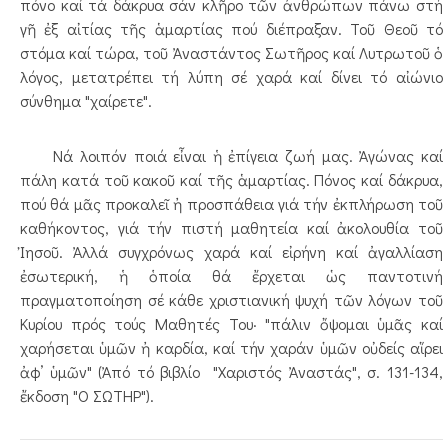
πόνο καί τά δάκρυα σάν κλῆρο τῶν ἀνθρώπων πάνω στή
γῆ ἐξ αἰτίας τῆς ἁμαρτίας πού διέπραξαν. Τοῦ Θεοῦ τό
στόμα καί τώρα, τοῦ Ἀναστάντος Σωτῆρος καί Λυτρωτοῦ ὁ
λόγος, μετατρέπει τή λύπη σέ χαρά καί δίνει τό αἰώνιο
σύνθημα "χαίρετε".
Νά λοιπόν ποιά εἶναι ἡ ἐπίγεια ζωή μας. Ἀγώνας καί
πάλη κατά τοῦ κακοῦ καί τῆς ἁμαρτίας. Πόνος καί δάκρυα,
πού θά μᾶς προκαλεῖ ἠ προσπάθεια γιά τήν ἐκπλήρωση τοῦ
καθήκοντος, γιά τήν πιστή μαθητεία καί ἀκολουθία τοῦ
Ἰησοῦ. Ἀλλά συγχρόνως χαρά καί εἰρήνη καί ἀγαλλίαση
ἐσωτερική, ἡ ὁποία θά ἔρχεται ὡς παντοτινή
πραγματοποίηση σέ κάθε χριστιανική ψυχή τῶν λόγων τοῦ
Κυρίου πρός τούς Μαθητές Του· "πάλιν ὄψομαι ὑμᾶς καί
χαρήσεται ὑμῶν ἠ καρδία, καί τήν χαράν ὑμῶν οὐδείς αἵρει
ἀφ’ ὑμῶν" (Ἀπό τό βιβλίο "Χαριστός Ἀναστάς", σ. 131-134,
ἔκδοση "Ο ΣΩΤΗΡ").