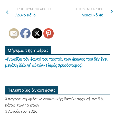
ΠΡΟΗΓΟΥΜΕΝΟ ΑΡΘΡΟ
ΕΠΟΜΕΝΟ ΑΡΘΡΟ
Λουκά κδ΄ 6
Λουκά κδ΄46
Μήνυμα τῆς ἡμέρας
«Γνωρίζει τόν ἑαυτό του προπάντων ἐκεῖνος πού δέν ἔχει
μεγάλη ἰδέα γι’ αὐτόν» ( ἱερός Χρυσόστομος)
Τελευταῖες ἀναρτήσεις
Ἀπαγόρευση «μέσων κοινωνικῆς δικτύωσης» σὲ παιδιὰ
κάτω τῶν 15 ἐτῶν
3 Αυγούστου, 2026