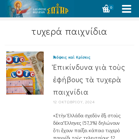
0
τυχερά παιχνίδια
Ἀπόψεις καὶ Κρίσεις
Ἐπικίνδυνα γιὰ τοὺς
ἐφήβους τὰ τυχερὰ
παιχνίδια
12 ΟΚΤΩΒΡΊΟΥ, 2024
«Στὴν Ἑλλάδα σχεδὸν ἕξι στοὺς
δέκα Ἕλληνες (57,3%) δηλώνουν
ὅτι ἔχουν παίξει κάποιο τυχερὸ
παιχνίδι τοὺς τελευταίους 12