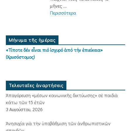
μῆνες ...
Περισσότερα
Μήνυμα τῆς ἡμέρας
«Τίποτε δέν εἶναι πιό ἰσχυρό ἀπό τήν ἐπιείκεια»
(Χρυσόστομος)
Τελευταῖες ἀναρτήσεις
Ἀπαγόρευση «μέσων κοινωνικῆς δικτύωσης» σὲ παιδιὰ
κάτω τῶν 15 ἐτῶν
3 Αυγούστου, 2026
Ἀνησυχία γιὰ τὴν ὑποβάθμιση τῶν ἀνθρωπιστικῶν
σπουδῶν