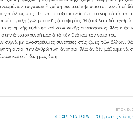
 ἀναμμένων τσιγάρων ἢ χρήση συσκευῶν ψησίματος κοντὰ σὲ δά
α γιὰ ὅλους μας. Τὸ νὰ πετάξει κανεὶς ἕνα τσιγάρο ἀπὸ τὸ 
ἶναι μία πράξη ἐγκληματικῆς ἀδιαφορίας. Ἡ ἀπώλεια δύο ἀνθρ
μα ἀτομικῆς εὐθύνης καὶ κοινωνικῆς συνειδήσεως. Ἀλλὰ ἡ ἀσυ
αι στὴν ἀπομάκρυνσή μας ἀπὸ τὸν Θεὸ καὶ τὸν νόμο του.
ουν συχνὰ μὴ ἀναστρέψιμες συνέπειες στὶς ζωὲς τῶν ἄλλων, θὰ
γητη αἰτία: τὴν ἀνθρώπινη ἀνοησία. Ἀλλὰ ἂν δὲν μάθουμε νὰ 
άσουν καὶ στὴ δική μας ζωή.
ΕΠΟΜΕΝΟ
40 ΧΡΟΝΙΑ ΤΩΡΑ… – Ὁ φρικτὸς νόμος θ