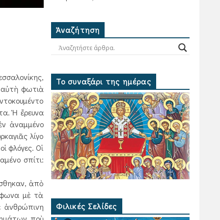
Ἀναζήτηση
εσσαλονίκης,
Το συναξάρι της ημέρας
ὴ αὐτὴ φωτιὰ
 ντοκουμέντο
τα. Ἡ ἔρευνα
ὲν ἀναμμένο
ρκαγιᾶς λίγο
ἱ φλόγες. Οἱ
αμένο σπίτι:
ίσθηκαν, ἀπὸ
ύμφωνα μὲ τὰ
Φιλικές Σελίδες
ὲ ἀνθρώπινη
ανημάτων ποὺ