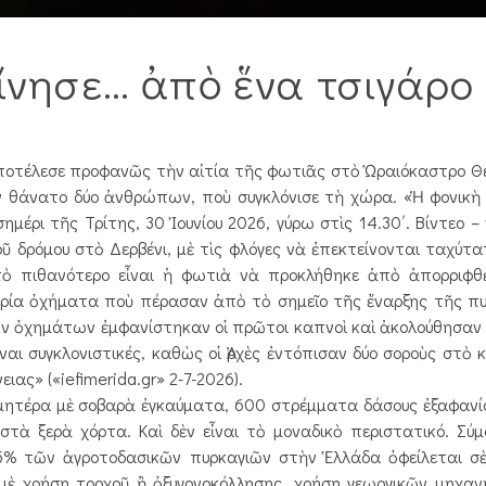
ίνησε… ἀπὸ ἕνα τσιγάρο
ἀποτέλεσε προφανῶς τὴν αἰτία τῆς φωτιᾶς στὸ Ὡραιόκαστρο Θ
ὸν θάνατο δύο ἀνθρώπων, ποὺ συγκλόνισε τὴ χώρα. «Ἡ φονικ
μέρι τῆς Τρίτης, 30 Ἰουνίου 2026, γύρω στὶς 14.30΄. Βίντεο –
 δρόμου στὸ Δερβένι, μὲ τὶς φλόγες νὰ ἐπεκτείνονται ταχύτα
τὸ πιθανότερο εἶναι ἡ φωτιὰ νὰ προκλήθηκε ἀπὸ ἀπορριφθ
τρία ὀχήματα ποὺ πέρασαν ἀπὸ τὸ σημεῖο τῆς ἔναρξης τῆς πυ
ῶν ὀχημάτων ἐμφανίστηκαν οἱ πρῶτοι καπνοὶ καὶ ἀκολούθησαν ο
αι συγκλονιστικές, καθὼς οἱ Ἀρχὲς ἐντόπισαν δύο σοροὺς στὸ κ
ιας» («iefimerida.gr» 2-7-2026).
 ἡ μητέρα μὲ σοβαρὰ ἐγ­καύματα, 600 στρέμματα δάσους ἐξαφαν
στὰ ξερὰ χόρτα. Καὶ δὲν εἶναι τὸ μοναδικὸ περιστατικό. Σ
85% τῶν ἀγροτοδασικῶν πυρκαγιῶν στὴν Ἑλλάδα ὀφείλεται σ
 μὲ χρήση τροχοῦ ἢ ὀξυγονοκόλλησης, χρήση γεωργικῶν μηχ