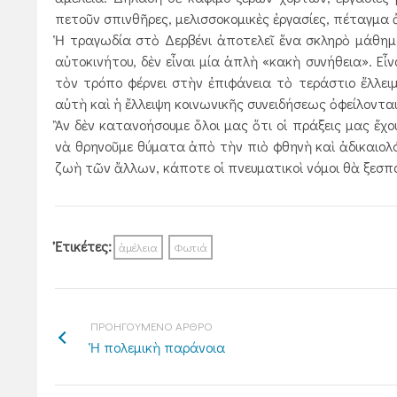
πετοῦν σπινθῆρες, μελισσοκομικὲς ἐργασίες, πέταγμα
Ἡ τραγωδία στὸ Δερβένι ἀποτελεῖ ἕνα σκληρὸ μάθημ
αὐτοκινήτου, δὲν εἶναι μία ἁπλὴ «κακὴ συνήθεια». Ε
τὸν τρόπο φέρνει στὴν ἐπιφάνεια τὸ τεράστιο ἔλλειμ
αὐτὴ καὶ ἡ ἔλλειψη κοινωνικῆς συνειδήσεως ὀφεί­λοντ
Ἂν δὲν κατανοήσουμε ὅλοι μας ὅτι οἱ πράξεις μας ἔχ
νὰ θρηνοῦμε θύματα ἀπὸ τὴν πιὸ φθηνὴ καὶ ἀδικαιολό
ζωὴ τῶν ἄλλων, κάποτε οἱ πνευματικοὶ νόμοι θὰ ξεσπ
Ἐτικέτες:
ἀμέλεια
Φωτιά
ΠΡΟΗΓΟΥΜΕΝΟ ΑΡΘΡΟ
Ἡ πολεμικὴ παράνοια