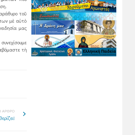
ση.
παράθυρο τοῦ
ώπων μὲ αὐτὸ
νειδησία μας
 συνεχίσουμε
σεβόμαστε τὴ
 ΑΡΘΡΟ
ερίζει!