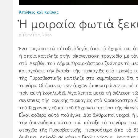
Ἀπόψεις καὶ Κρίσεις
Ἡ μοιραία φωτιὰ ξεκ
6 ΙΟΥΛΊΟΥ, 2026
Ἕνα τσιγάρο ποὺ πέταξε ὁδηγὸς ἀπὸ τὸ ὄχημά του, 
ἡ ὁποία κατέληξε στὴν οἰκογενειακὴ τραγωδία μὲ τ
στὸ Δερβένι τοῦ Δήμου Ὡραιοκάστρου ξεκίνησε τὸ μεση
καταγράφει τὴν ἔναρξη τῆς πυρκαγιᾶς στὸ πρανὲς τοῦ
τῆς Πυροσβεστικῆς κατέληξε στὸ συμπέρασμα ὅτι 
τσιγάρο. Οἱ ἔρευνες τῶν ἀρχῶν ἐπικεντρώνονται σὲ 
πρὶν αὐτὴ ἐκδηλωθεῖ. Λίγα λεπτὰ μετὰ τὴ διέλευση τ
συνέπειες τῆς φονικῆς πυρκαγιᾶς στὸ Ὡραιόκαστρο εἶν
τοῦ 12χρονου γιοῦ καὶ τοῦ 66χρονου πατέρα τῆς οἰκογένε
Εἶναι φοβερὸ αὐτὸ ποὺ ἔγινε. Δύο ἄν­θρωποι νεκροί,
τὴν ἀσυνειδησία αὐτοῦ ποὺ πέταξε τὸ τσιγάρο του 
στοιχεῖα τῆς Πυροσβεστικῆς, περισσότερο ἀπὸ τὸ 
ἀμέλεια. Δηλαδὴ σὲ κάψιμο ξερῶν χόρτων, ἐργασίες