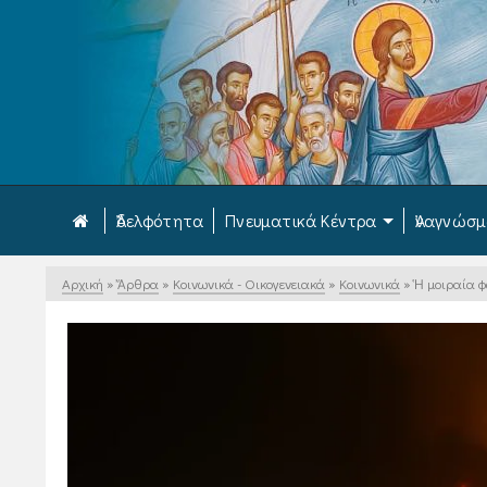
Ἀδελφότητα
Πνευματικά Κέντρα
Ἀναγνώσ
Αρχική
»
Ἄρθρα
»
Κοινωνικά - Οικογενειακά
»
Κοινωνικά
»
Ἡ μοιραία φ