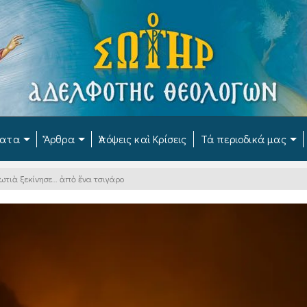
ματα
Ἄρθρα
Ἀπόψεις καὶ Κρίσεις
Τά περιοδικά μας
ωτιὰ ξεκίνησε… ἀπὸ ἕνα τσιγάρο