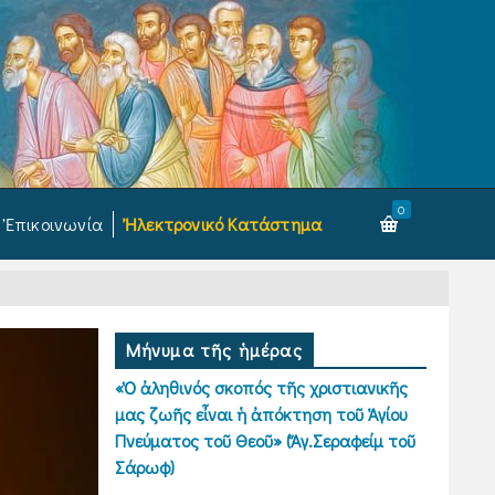
0
Ἐπικοινωνία
Ἠλεκτρονικό Κατάστημα
Μήνυμα τῆς ἡμέρας
«Ὁ ἀληθινός σκοπός τῆς χριστιανικῆς
μας ζωῆς εἶναι ἡ ἀπόκτηση τοῦ Ἁγίου
Πνεύματος τοῦ Θεοῦ» (Ἅγ.Σεραφείμ τοῦ
Σάρωφ)