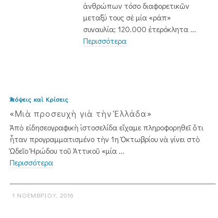
ἀνθρώπων τόσο διαφορετι­κῶν
μεταξύ τους σὲ μία «ράπ»
συναυλία; 120.000 ἑτερόκλητα ...
Περισσότερα
Ἀπόψεις καὶ Κρίσεις
«Μιὰ προσευχὴ γιὰ τὴν Ἑλλάδα»
Ἀπὸ εἰδησεογραφικὴ ἱστοσελίδα εἴ­χαμε πληροφορηθεῖ ὅτι
ἦταν προγραμματισμένο τὴν 1η Ὀκτωβρίου νὰ γίνει στὸ
Ὠδεῖο Ἡρώδου τοῦ Ἀττικοῦ «μία ...
Περισσότερα
1 ΝΟΕΜΒΡΊΟΥ, 2016