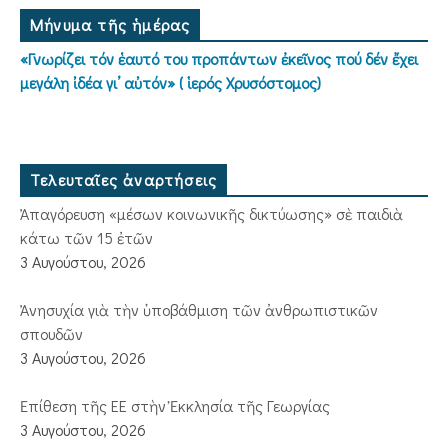
Μήνυμα τῆς ἡμέρας
«Γνωρίζει τόν ἑαυτό του προπάντων ἐκεῖνος πού δέν ἔχει
μεγάλη ἰδέα γι’ αὐτόν» ( ἱερός Χρυσόστομος)
Τελευταῖες ἀναρτήσεις
Ἀπαγόρευση «μέσων κοινωνικῆς δικτύωσης» σὲ παιδιὰ
κάτω τῶν 15 ἐτῶν
3 Αυγούστου, 2026
Ἀνησυχία γιὰ τὴν ὑποβάθμιση τῶν ἀνθρωπιστικῶν
σπουδῶν
3 Αυγούστου, 2026
Ἐπίθεση τῆς ΕΕ στὴν Ἐκκλησία τῆς Γεωργίας
3 Αυγούστου, 2026