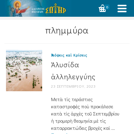
0
πλημμύρα
Ἀπόψεις καὶ Κρίσεις
Ἁλυσίδα
ἀλληλεγγύης
23 ΣΕΠΤΕΜΒΡΊΟΥ, 2023
Μετὰ τὶς τεράστιες
καταστροφὲς ποὺ προκάλεσε
κατὰ τὶς ἀρχὲς τοῦ Σεπτεμβρίου
ἡ τρομερὴ θεομηνία μὲ τὶς
καταρρακτώδεις βροχὲς καὶ ...