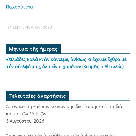
Περισσότερα
21 ΣΕΠΤΕΜΒΡΊΟΥ, 2023
Μήνυμα τῆς ἡμέρας
«Χιλιάδες καλά κι ἄν κάνουμε, ἀνίσως κι ἔχουμε ἔχθρα μέ
τόν ἀδελφό μας, ὅλα εἶναι χαμένα» (Κοσμᾶς ὁ Αἰτωλός)
Τελευταῖες ἀναρτήσεις
Ἀπαγόρευση «μέσων κοινωνικῆς δικτύωσης» σὲ παιδιὰ
κάτω τῶν 15 ἐτῶν
3 Αυγούστου, 2026
Ἀνησυχία γιὰ τὴν ὑποβάθμιση τῶν ἀνθρωπιστικῶν