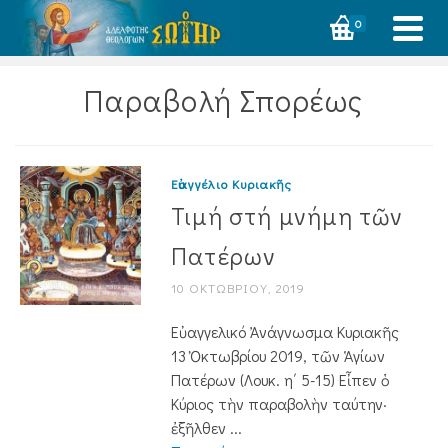
0
Παραβολή Σπορέως
Εὐαγγέλιο Κυριακῆς
Τιμή στή μνήμη τῶν
Πατέρων
10 ΟΚΤΩΒΡΊΟΥ, 2019
Εὐαγγελικό Ἀνάγνωσμα Κυριακῆς
13 Ὀκτωβρίου 2019, τῶν Ἁγίων
Πατέρων (Λουκ. η΄ 5-15) Εἶπεν ὁ
Κύριος τὴν παραβολὴν ταύτην·
ἐξῆλθεν ...