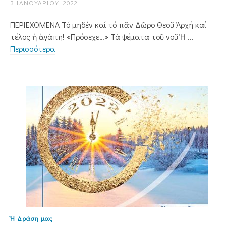
3 ΙΑΝΟΥΑΡΊΟΥ, 2022
ΠΕΡΙΕΧΟΜΕΝΑ Τό μηδέν καί τό πᾶν Δῶρο Θεοῦ Ἀρχή καί
τέλος ἡ ἀγάπη! «Πρόσεχε…» Τά ψέματα τοῦ νοῦ Ἡ ...
Περισσότερα
Ἡ Δράση μας