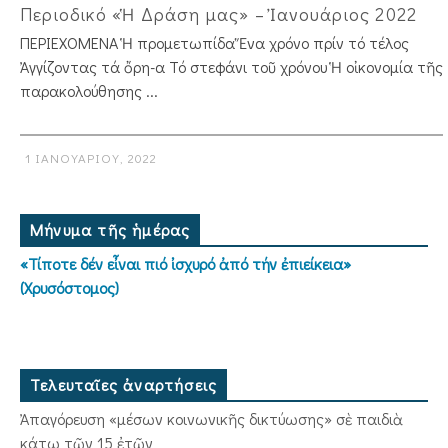
Περιοδικό «Ἡ Δράση μας» – Ἰανουάριος 2022
ΠΕΡΙΕΧΟΜΕΝΑ Ἡ προμετωπίδα Ἕνα χρόνο πρίν τό τέλος
Ἀγγίζοντας τά ὄρη-α Τό στεφάνι τοῦ χρόνου Ἡ οἰκονομία τῆς
παρακολούθησης ...
1 ΙΑΝΟΥΑΡΊΟΥ, 2022
Μήνυμα τῆς ἡμέρας
«Τίποτε δέν εἶναι πιό ἰσχυρό ἀπό τήν ἐπιείκεια»
(Χρυσόστομος)
Τελευταῖες ἀναρτήσεις
Ἀπαγόρευση «μέσων κοινωνικῆς δικτύωσης» σὲ παιδιὰ
κάτω τῶν 15 ἐτῶν