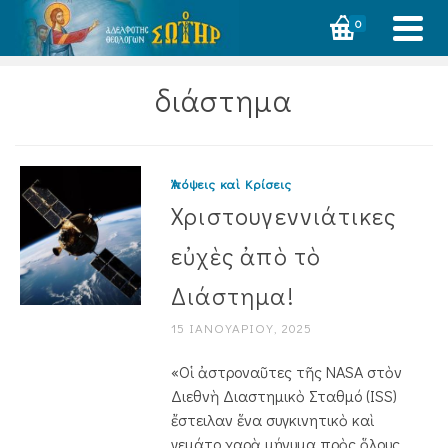
0
διάστημα
Ἀπόψεις καὶ Κρίσεις
Χριστουγεννιάτικες
εὐχὲς ἀπὸ τὸ
Διάστημα!
15 ΙΑΝΟΥΑΡΊΟΥ, 2025
«Οἱ ἀστροναῦτες τῆς NASA στὸν
Διεθνὴ Διαστημικὸ Σταθμό (ISS)
ἔστειλαν ἕνα συγ­κινητικὸ καὶ
γεμάτο χαρὰ μήνυμα πρὸς ὅλους