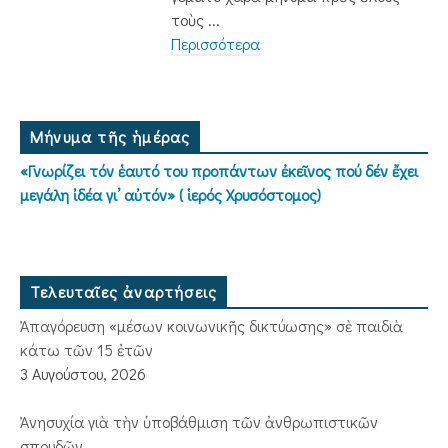
τοὺς ...
Περισσότερα
Μήνυμα τῆς ἡμέρας
«Γνωρίζει τόν ἑαυτό του προπάντων ἐκεῖνος πού δέν ἔχει
μεγάλη ἰδέα γι’ αὐτόν» ( ἱερός Χρυσόστομος)
Τελευταῖες ἀναρτήσεις
Ἀπαγόρευση «μέσων κοινωνικῆς δικτύωσης» σὲ παιδιὰ
κάτω τῶν 15 ἐτῶν
3 Αυγούστου, 2026
Ἀνησυχία γιὰ τὴν ὑποβάθμιση τῶν ἀνθρωπιστικῶν
σπουδῶν