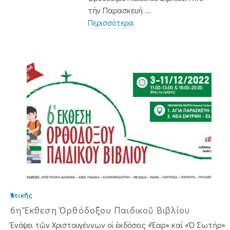
τήν Παρασκευή ...
Περισσότερα
Ἀττικῆς
6η Ἔκθεση Ὀρθόδοξου Παιδικοῦ Βιβλίου
Ἐνόψει τῶν Χριστουγέννων οἱ ἐκδόσεις «Ἔαρ» καί «Ὁ Σωτήρ»