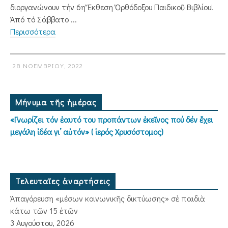
διοργανώνουν τήν 6η Ἔκθεση Ὀρθόδοξου Παιδικοῦ Βιβλίου!
Ἀπό τό Σάββατο ...
Περισσότερα
28 ΝΟΕΜΒΡΊΟΥ, 2022
Μήνυμα τῆς ἡμέρας
«Γνωρίζει τόν ἑαυτό του προπάντων ἐκεῖνος πού δέν ἔχει
μεγάλη ἰδέα γι’ αὐτόν» ( ἱερός Χρυσόστομος)
Τελευταῖες ἀναρτήσεις
Ἀπαγόρευση «μέσων κοινωνικῆς δικτύωσης» σὲ παιδιὰ
κάτω τῶν 15 ἐτῶν
3 Αυγούστου, 2026