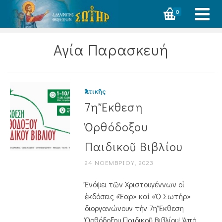
0
Αγία Παρασκευή
Ἀττικῆς
7η Ἔκθεση
Ὀρθόδοξου
Παιδικοῦ Βιβλίου
24 ΝΟΕΜΒΡΊΟΥ, 2023
Ἐνόψει τῶν Χριστουγέννων οἱ
ἐκδόσεις «Ἔαρ» καί «Ὁ Σωτήρ»
διοργανώνουν τήν 7η Ἔκθεση
Ὀρθόδοξου Παιδικοῦ Βιβλίου! Ἀπό