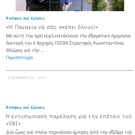
Ἀπόψεις καὶ Κρίσεις
«Ἡ Παναγία νὰ σᾶς σκέπει ὅλους!»
Μὲ αὐτὴ τὴν ἱερὴ εὐχὴ κατέκλεισε τὴν ἐξαιρετικὴ ἡμερήσια
διαταγή του ὁ Ἀρχηγὸς ΓΕΕΘΑ Στρατηγὸς Κωνσταν­τῖνος
Φλῶρος γιὰ τὴν ...
Περισσότερα
3 ΝΟΕΜΒΡΊΟΥ, 2021
Ἀπόψεις καὶ Κρίσεις
Ἡ ἐντυπωσιακὴ παρέλαση γιὰ τὴν ἐπέτειο τοῦ
«ΟΧΙ»
Δύο ὧρες καὶ πλέον περνοῦσαν ἐμπρὸς ἀπὸ τὴν ἐξέδρα τοῦ