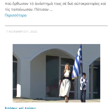
ποὺ ὄρθωσαν τὸ ἀνάστημά τους σὲ δυὸ αὐτοκρατορίες καὶ
τὶς ταπείνωσαν. Πότισαν ...
Περισσότερα
7 ΝΟΕΜΒΡΊΟΥ, 2022
Ἀπόψεις καὶ Κρίσεις