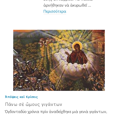
ἀρνήθηκαν νὰ ἀκυρωθεῖ ...
Περισσότερα
Ἀπόψεις καὶ Κρίσεις
Πάνω σὲ ὤμους γιγάντων
Ὀγδονταδύο χρόνια πρὶν ἀναδείχθηκε μιὰ γενιὰ γιγάντων,