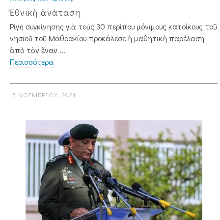
Ἐθνικὴ ἀνάταση
Ρίγη συγκίνησης γιὰ τοὺς 30 περίπου μόνιμους κατοίκους τοῦ
νησιοῦ τοῦ Μαθρακίου προκάλεσε ἡ μαθητικὴ παρέλα­ση
ἀπὸ τὸν ἕναν ...
Περισσότερα
5 ΝΟΕΜΒΡΊΟΥ, 2021