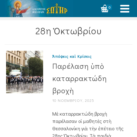
0
28η Ὀκτωβρίου
Ἀπόψεις καὶ Κρίσεις
Παρέλαση ὑπὸ
καταρρακτώδη
βροχὴ
10 ΝΟΕΜΒΡΊΟΥ, 2025
Μὲ καταρρακτώδη βροχὴ
παρέλασαν οἱ μαθητὲς στὴ
Θεσσαλονίκη γιὰ τὴν ἐπέτειο τῆς
28ης Ὀκτωβρίου. Τὰ παιδιὰ