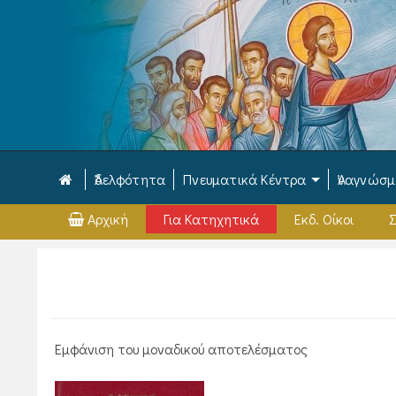
Ἀδελφότητα
Πνευματικά Κέντρα
Ἀναγνώσ
Αρχική
Για Κατηχητικά
Εκδ. Οίκοι
Σ
Εμφάνιση του μοναδικού αποτελέσματος