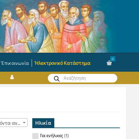
0
Ἐπικοινωνία
Ἠλεκτρονικό Κατάστημα
Products
search
Ηλικία
15 προϊόντα ανά σελίδα
(1)
Για ενήλικες