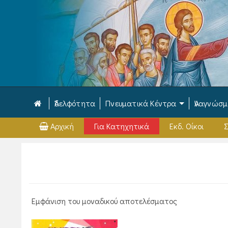
Ἀδελφότητα
Πνευματικά Κέντρα
Ἀναγνώσ
Αρχική
Για Κατηχητικά
Εκδ. Οίκοι
Σ
Εμφάνιση του μοναδικού αποτελέσματος