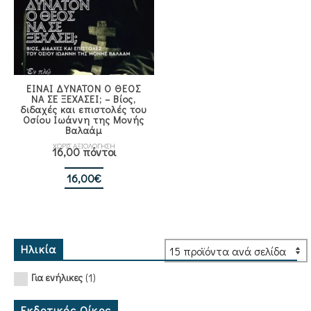
EINAI ΔΥΝΑΤΟΝ Ο ΘΕΟΣ
ΝΑ ΣΕ ΞΕΧΑΣΕΙ; – Βίος,
διδαχές και επιστολές του
Οσίου Ιωάννη της Μονής
Βαλαάμ
ΧΩΡΙΣ ΑΞΙΟΛΟΓΗΣΗ
16,00 πόντοι
16,00
€
Ηλικία
(1)
Για ενήλικες
Εκδοτικός Οίκος