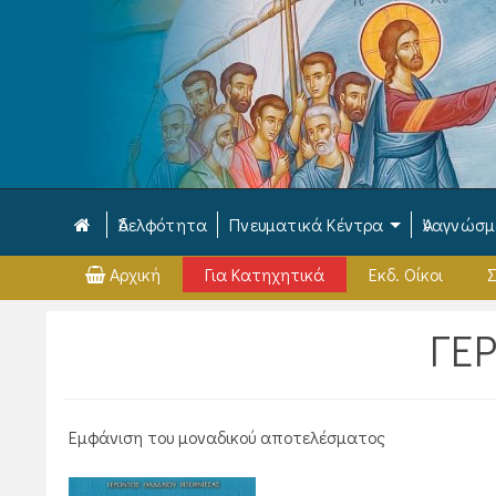
Ἀδελφότητα
Πνευματικά Κέντρα
Ἀναγνώσ
Αρχική
Για Κατηχητικά
Εκδ. Οίκοι
Σ
ΓΕ
Εμφάνιση του μοναδικού αποτελέσματος