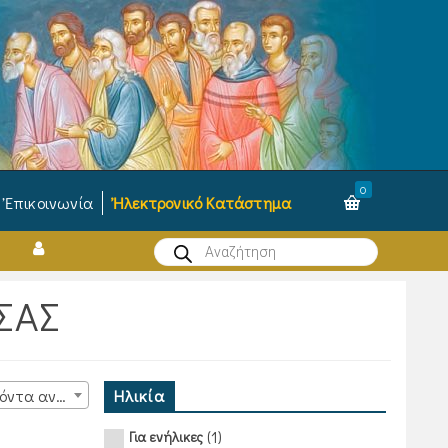
0
Ἐπικοινωνία
Ἠλεκτρονικό Κατάστημα
Products
search
ΣΑΣ
Ηλικία
15 προϊόντα ανά σελίδα
(1)
Για ενήλικες