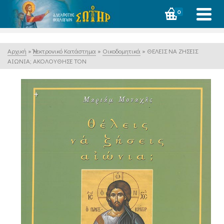
0
Αρχική
»
Ἠλεκτρονικό Κατάστημα
»
Οικοδομητικά
»
ΘΕΛΕΙΣ ΝΑ ΖΗΣΕΙΣ
ΑΙΩΝΙΑ; ΑΚΟΛΟΥΘΗΣΕ ΤΟΝ