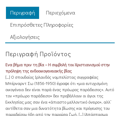
συμβολή
του
Περιγραφή
Περιεχόμενα
Χριστιανισμού
στην
Επιπρόσθετες Πληροφορίες
πρόληψη
Aξιολογήσεις
της
ενδοοικογενειακής
βίας
Περιγραφή Προϊόντος
ποσότητα
Ένα βήμα πριν τη βία – Η συμβολή του Χριστιανισμού στην
πρόληψη της ενδοοικογενειακής βίας
[…] Ο σπουδαίος Ιρλανδός νομπελίστας συγγραφέας
Μπέρναρντ Σω (1856-1950) έγραψε ότι «μια ευτυχισμένη
οικογένεια δεν είναι παρά ένας πρόωρος παράδεισος». Αυτό
τον «πρόωρο παράδεισο» δεν προβάλλουν οι άγιοι της
Εκκλησίας μας σαν ένα «άπιαστο μελλοντικό όνειρο», αλλ’
αντίθετα σαν μια δυνατότητα βίωσης και πρόγευσης του
παραδείσου ήδη από την παρούσα ζωή. […] (Απόσπασμα