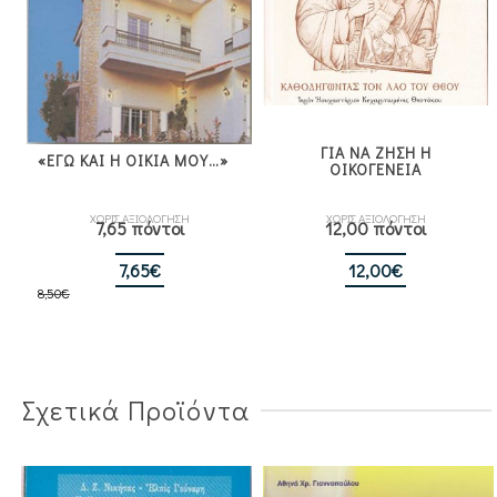
ΓΙΑ ΝΑ ΖΗΣΗ Η
«ΕΓΩ ΚΑΙ Η ΟΙΚΙΑ ΜΟΥ…»
ΟΙΚΟΓΕΝΕΙΑ
ΧΩΡΙΣ ΑΞΙΟΛΟΓΗΣΗ
ΧΩΡΙΣ ΑΞΙΟΛΟΓΗΣΗ
7,65 πόντοι
12,00 πόντοι
Original
Η
7,65
€
12,00
€
8,50
€
price
τρέχουσα
was:
τιμή
8,50€.
είναι:
7,65€.
Σχετικά Προϊόντα