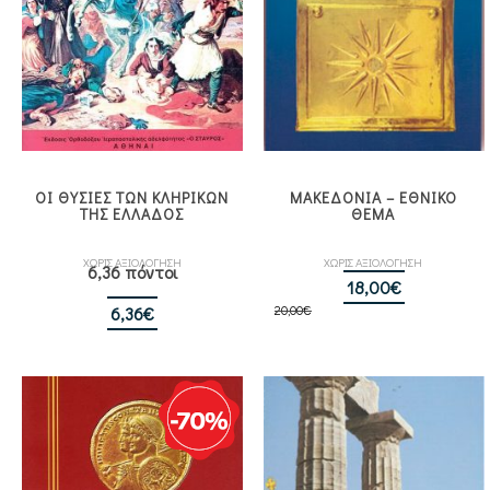
ΟΙ ΘΥΣΙΕΣ ΤΩΝ ΚΛΗΡΙΚΩΝ
ΜΑΚΕΔΟΝΙΑ – ΕΘΝΙΚΟ
ΤΗΣ ΕΛΛΑΔΟΣ
ΘΕΜΑ
ΧΩΡΙΣ ΑΞΙΟΛΟΓΗΣΗ
ΧΩΡΙΣ ΑΞΙΟΛΟΓΗΣΗ
6,36 πόντοι
Original
Η
18,00
€
20,00
€
price
τρέχουσα
6,36
€
was:
τιμή
20,00€.
είναι:
18,00€.