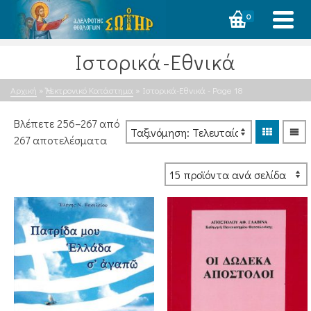
0
Ιστορικά-Εθνικά
Αρχική
»
Ἠλεκτρονικό Κατάστημα
»
Ιστορικά-Εθνικά
- Page 18
Βλέπετε 256–267 από
Sorted
267 αποτελέσματα
by
latest