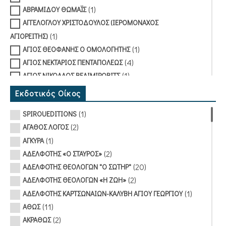
(1)
ΑΒΡΑΜΙΔΟΥ ΘΩΜΑΪΣ
ΑΓΓΕΛΟΓΛΟΥ ΧΡΙΣΤΟΔΟΥΛΟΣ (ΙΕΡΟΜΟΝΑΧΟΣ
(1)
ΑΓΙΟΡΕΙΤΗΣ)
(1)
ΑΓΙΟΣ ΘΕΟΦΑΝΗΣ Ο ΟΜΟΛΟΓΗΤΗΣ
(4)
ΑΓΙΟΣ ΝΕΚΤΑΡΙΟΣ ΠΕΝΤΑΠΟΛΕΩΣ
(1)
ΑΓΙΟΣ ΝΙΚΟΛΑΟΣ ΒΕΛΙΜΙΡΟΒΙΤΣ
(1)
ΑΚΡΟΠΟΛΙΤΗΣ ΓΕΩΡΓΙΟΣ
Εκδοτικός Οίκος
(1)
ΑΛΑΤΑΡΗ ΑΔΑΜΑΝΤΙΑ
(1)
SPIROUEDITIONS
(1)
ΑΛΕΒΙΖΑΚΗΣ ΣΩΤΗΡΙΟΣ (ΠΡΩΤΟΠΡΕΣΒΥΤΕΡΟΣ)
(2)
ΑΓΑΘΟΣ ΛΟΓΟΣ
(2)
ΑΛΕΞΙΟΥ ΑΘΗΝΑ
(1)
ΑΓΚΥΡΑ
(1)
ΑΛΕΞΙΟΥ ΙΩΑΝΝΗΣ (ΑΡΧΙΜΑΝΔΡΙΤΗΣ)
(2)
ΑΔΕΛΦΟΤΗΣ «Ο ΣΤΑΥΡΟΣ»
(1)
ΑΛΕΥΡΑΣ ΓΕΩΡΓΙΟΣ (ΙΕΡΟΜΟΝΑΧΟΣ)
(20)
ΑΔΕΛΦΟΤΗΣ ΘΕΟΛΟΓΩΝ "Ο ΣΩΤΗΡ"
(1)
ΑΝΑΣΤΑΣΑΚΟΥ ΑΝΝΑ
(2)
ΑΔΕΛΦΟΤΗΣ ΘΕΟΛΟΓΩΝ «Η ΖΩΗ»
(2)
ΑΝΔΡΑΚΑΚΟΣ ΗΛΙΑΣ
(1)
ΑΔΕΛΦΟΤΗΣ ΚΑΡΤΣΩΝΑΙΩΝ-ΚΑΛΥΒΗ ΑΓΙΟΥ ΓΕΩΡΓΙΟΥ
(1)
ΑΡΓΥΡΗΣ ΠΕΤΡΟΣ
(11)
ΑΘΩΣ
ΑΡΧΙΕΠΙΣΚΟΠΟΣ ΑΘΗΝΩΝ ΚΑΙ ΠΑΣΗΣ ΕΛΛΑΔΟΣ
(2)
ΑΚΡΑΘΩΣ
(1)
ΧΡΙΣΤΟΔΟΥΛΟΣ