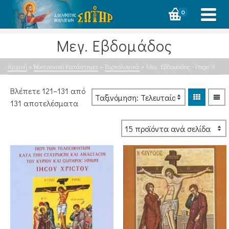
0
Μεγ. Εβδομάδος
Αρχική
»
Ἠλεκτρονικό Κατάστημα
»
Εορτολογικά
»
Μεγ. Εβδομάδος
- Page 9
Βλέπετε 121–131 από
Sorted
131 αποτελέσματα
by
latest