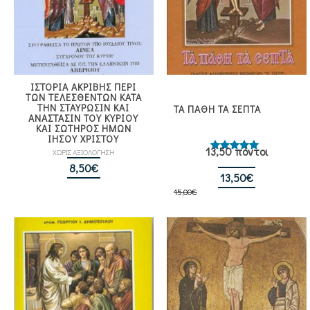
ΙΣΤΟΡΙΑ ΑΚΡΙΒΗΣ ΠΕΡΙ
ΤΩΝ ΤΕΛΕΣΘΕΝΤΩΝ ΚΑΤΑ
ΤΗΝ ΣΤΑΥΡΩΣΙΝ ΚΑΙ
ΤΑ ΠΑΘΗ ΤΑ ΣΕΠΤΑ
ΑΝΑΣΤΑΣΙΝ ΤΟΥ ΚΥΡΙΟΥ
ΚΑΙ ΣΩΤΗΡΟΣ ΗΜΩΝ
ΙΗΣΟΥ ΧΡΙΣΤΟΥ
13,50 πόντοι
ΧΩΡΙΣ ΑΞΙΟΛΟΓΗΣΗ
Βαθμολογήθηκε
με
5.00
8,50
€
από 5
Original
Η
13,50
€
15,00
€
price
τρέχουσα
was:
τιμή
15,00€.
είναι:
13,50€.