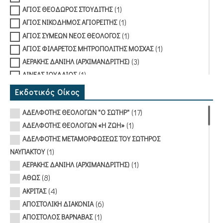
(1)
ΑΓΙΟΣ ΘΕΟΔΩΡΟΣ ΣΤΟΥΔΙΤΗΣ
(1)
ΑΓΙΟΣ ΝΙΚΟΔΗΜΟΣ ΑΓΙΟΡΕΙΤΗΣ
(1)
ΑΓΙΟΣ ΣΥΜΕΩΝ ΝΕΟΣ ΘΕΟΛΟΓΟΣ
(1)
ΑΓΙΟΣ ΦΙΛΑΡΕΤΟΣ ΜΗΤΡΟΠΟΛΙΤΗΣ ΜΟΣΧΑΣ
(3)
ΑΕΡΑΚΗΣ ΔΑΝΙΗΛ (ΑΡΧΙΜΑΝΔΡΙΤΗΣ)
(1)
ΑΙΝΕΑΣ ΙΟΥΔΑΙΟΣ
(1)
ΑΠΟΣΤΟΛΙΔΗΣ ΧΑΡΙΛΑΟΣ
Εκδοτικός Οίκος
(1)
ΑΡΒΑΝΙΤΗΣ ΣΩΤΗΡΙΟΣ
(17)
ΑΔΕΛΦΟΤΗΣ ΘΕΟΛΟΓΩΝ "Ο ΣΩΤΗΡ"
(2)
ΑΧΙΛΛΕΩΣ ΣΑΒΒΑΣ (ΑΡΧΙΜΑΝΔΡΙΤΗΣ)
(1)
ΑΔΕΛΦΟΤΗΣ ΘΕΟΛΟΓΩΝ «Η ΖΩΗ»
(1)
ΒΛΑΣΤΑΡΑΚΟΥ-ΜΕΤΑΞΑ ΤΙΝΑ
ΑΔΕΛΦΟΤΗΣ ΜΕΤΑΜΟΡΦΩΣΕΩΣ ΤΟΥ ΣΩΤΗΡΟΣ
(1)
ΓΙΑΝΝΑΚΟΠΟΥΛΟΣ ΙΩΗΛ (ΑΡΧΙΜΑΝΔΡΙΤΗΣ)
(1)
ΝΑΥΠΑΚΤΟΥ
(1)
ΓΚΑΡΑΓΚΟΥΝΗ-ΣΚΟΝΔΡΑ ΟΛΓΑ
(1)
ΑΕΡΑΚΗΣ ΔΑΝΙΗΛ (ΑΡΧΙΜΑΝΔΡΙΤΗΣ)
(1)
ΓΡΗΓΟΡΙΟΣ ΙΕΡΟΜΟΝΑΧΟΣ
(8)
ΑΘΩΣ
(1)
ΔΑΝΔΟΥΛΑΚΗ ΑΙΚΑΤΕΡΙΝΗ
(4)
ΑΚΡΙΤΑΣ
(1)
ΔΕΛΕΧΑ ΑΓΓΕΛΙΚΗ
(6)
ΑΠΟΣΤΟΛΙΚΗ ΔΙΑΚΟΝΙΑ
(1)
ΔΕΛΗΜΑΡΗΣ ΙΕΡΩΝΥΜΟΣ (ΙΕΡΟΜΟΝΑΧΟΣ)
(1)
ΑΠΟΣΤΟΛΟΣ ΒΑΡΝΑΒΑΣ
(1)
ΔΗΜΗΤΡΙΑΔΗΣ ΑΘΑΝΑΣΙΟΣ