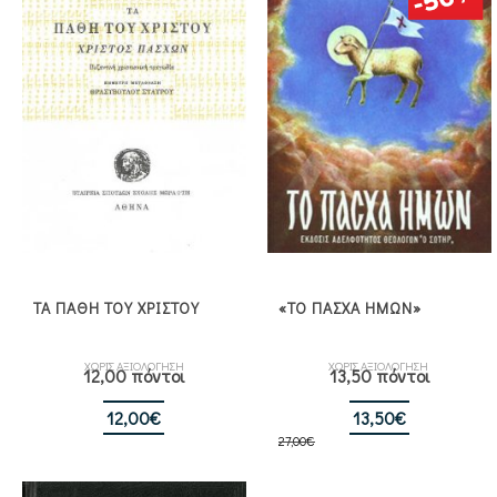
ΤΑ ΠΑΘΗ ΤΟΥ ΧΡΙΣΤΟΥ
«ΤΟ ΠΑΣΧΑ ΗΜΩΝ»
ΧΩΡΙΣ ΑΞΙΟΛΟΓΗΣΗ
ΧΩΡΙΣ ΑΞΙΟΛΟΓΗΣΗ
12,00 πόντοι
13,50 πόντοι
Original
Η
12,00
€
13,50
€
27,00
€
price
τρέχουσα
was:
τιμή
27,00€.
είναι: