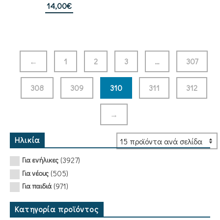
14,00
€
←
1
2
3
…
307
308
309
310
311
312
→
Ηλικία
(3927)
Για ενήλικες
(505)
Για νέους
(971)
Για παιδιά
Κατηγορία προϊόντος