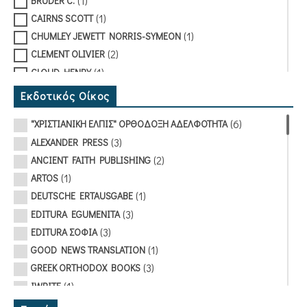
(1)
BRUDER C.
(1)
CAIRNS SCOTT
(1)
CHUMLEY JEWETT NORRIS-SYMEON
(2)
CLEMENT OLIVIER
(1)
CLOUD HENRY
(1)
COLLIANDER TITO
Εκδοτικός Οίκος
(3)
DESEILLE ΠΛΑΚΙΔΑΣ (ΜΟΝΑΧΟΣ)
(6)
"ΧΡΙΣΤΙΑΝΙΚΗ ΕΛΠΙΣ" ΟΡΘΟΔΟΞΗ ΑΔΕΛΦΟΤΗΤΑ
(1)
DINU TUDOR
(3)
ALEXANDER PRESS
(1)
DUREL ALAIN
(2)
ANCIENT FAITH PUBLISHING
(1)
EVRARD GAETAN
(1)
ARTOS
(1)
FODOR CECILIE
(1)
DEUTSCHE ERTAUSGABE
(1)
FOREST JIM
(3)
EDITURA EGUMENITA
(1)
FRANZ RAYMOND
(3)
EDITURA ΣΟΦΙΑ
(1)
FURCHI GLIATAS COSMINA
(1)
GOOD NEWS TRANSLATION
(1)
GASCUEL ΙΩΑΝΝΗΣ (ΙΕΡΟΜΟΝΑΧΟΣ)
(3)
GREEK ORTHODOX BOOKS
(1)
GHEORGHIU VIRGIL
(1)
IWRITE
(4)
GILLET LEV (ΙΕΡΕΑΣ)
(1)
LIPA
(2)
HATCH EDWIN