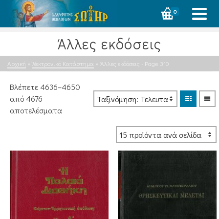
0
Άλλες εκδόσεις
Αρχική
»
Ἠλεκτρονικό Κατάστημα
»
Άλλες εκδόσεις
- Page 310
Βλέπετε 4636–4650
από 4676
Sorted
αποτελέσματα
by
latest