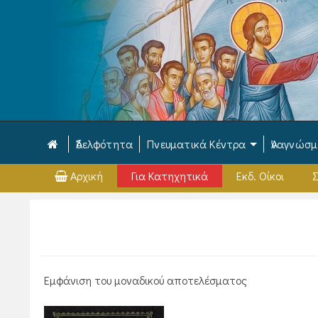
Ἀδελφότητα
Πνευματικά Κέντρα
Ἀναγνώσ
Αρχική
Για Κατηχητικά
Εκδ. Οίκοι
Σ
Εμφάνιση του μοναδικού αποτελέσματος