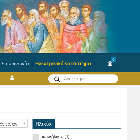
0
Ἐπικοινωνία
Ἠλεκτρονικό Κατάστημα
Products
search
Ηλικία
15 προϊόντα ανά σελίδα
(1)
Για ενήλικες