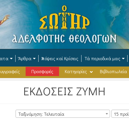
ματα
Ἄρθρα
Ἀπόψεις καὶ Κρίσεις
Τά περιοδικά μας
υγγραφείς
Προσφορές
Κατηγορίες
Βιβλιοπωλεία
ΕΚΔΟΣΕΙΣ ΖΥΜΗ
Ταξινόμηση: Τελευταία