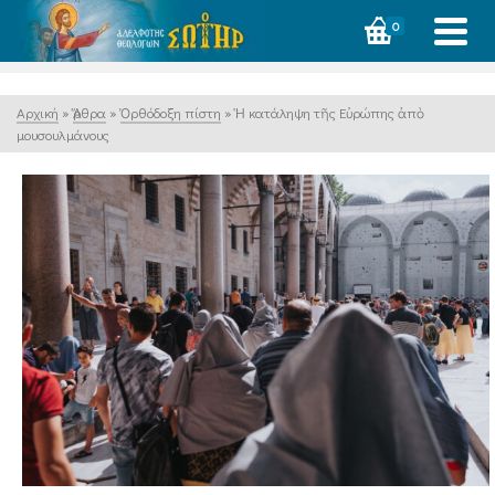
0
Αρχική
»
Ἄρθρα
»
Ὀρθόδοξη πίστη
»
Ἡ κατάληψη τῆς Εὐρώπης ἀπὸ
μουσουλμάνους