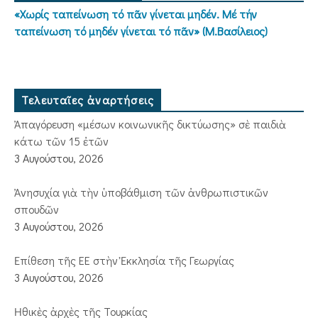
«Χωρίς ταπείνωση τό πᾶν γίνεται μηδέν. Μέ τήν
ταπείνωση τό μηδέν γίνεται τό πᾶν» (Μ.Βασίλειος)
Τελευταῖες ἀναρτήσεις
Ἀπαγόρευση «μέσων κοινωνικῆς δικτύωσης» σὲ παιδιὰ
κάτω τῶν 15 ἐτῶν
3 Αυγούστου, 2026
Ἀνησυχία γιὰ τὴν ὑποβάθμιση τῶν ἀνθρωπιστικῶν
σπουδῶν
3 Αυγούστου, 2026
Ἐπίθεση τῆς ΕΕ στὴν Ἐκκλησία τῆς Γεωργίας
3 Αυγούστου, 2026
Ἠθικὲς ἀρχὲς τῆς Τουρκίας