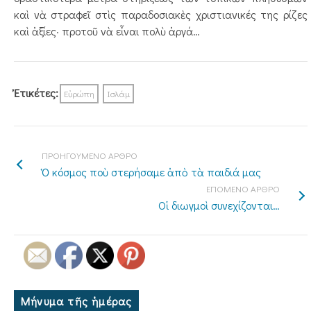
καὶ νὰ στραφεῖ στὶς παραδοσιακὲς χριστιανικές της ρίζες
καὶ ἀξίες· προτοῦ νὰ εἶναι πολὺ ἀργά…
Ἐτικέτες:
Εὐρώπη
Ισλάμ
ΠΡΟΗΓΟΥΜΕΝΟ ΑΡΘΡΟ
Ὁ κόσμος ποὺ στερήσαμε ἀπὸ τὰ παιδιά μας
ΕΠΟΜΕΝΟ ΑΡΘΡΟ
Οἱ διωγμοὶ συνεχίζονται…
Μήνυμα τῆς ἡμέρας