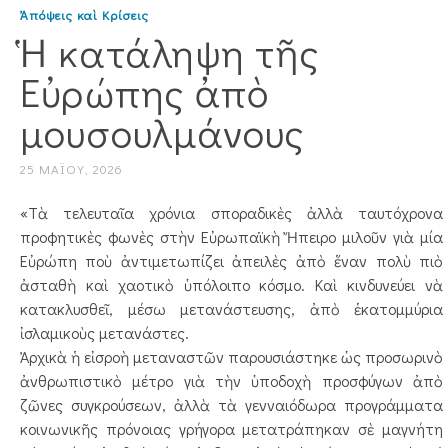
Ἀπόψεις καὶ Κρίσεις
Ἡ κατάληψη τῆς
Εὐρώπης ἀπὸ
μουσουλμάνους
25 ΜΑΪ́ΟΥ, 2026
«Τὰ τελευταῖα χρόνια σποραδικὲς ἀλλὰ ταυτόχρονα
προφητικὲς φωνὲς στὴν Εὐρωπαϊκὴ Ἤπειρο μιλοῦν γιὰ μία
Εὐρώπη ποὺ ἀντιμετωπίζει ἀπειλὲς ἀπὸ ἕναν πολὺ πιὸ
ἀσταθὴ καὶ χαοτικὸ ὑπόλοιπο κόσμο. Καὶ κινδυνεύει νὰ
κατακλυσθεῖ, μέσω μετανάστευσης, ἀπὸ ἑκατομμύρια
ἰσλαμικοὺς μετανάστες.
Ἀρχικὰ ἡ εἰσροὴ μεταναστῶν παρουσιάστηκε ὡς προσωρινὸ
ἀνθρωπιστικὸ μέτρο γιὰ τὴν ὑποδοχὴ προσφύγων ἀπὸ
ζῶνες συγ­κρούσεων, ἀλλὰ τὰ γενναιόδωρα προγράμματα
κοινωνικῆς πρόνοιας γρήγορα μετατράπηκαν σὲ μαγνήτη