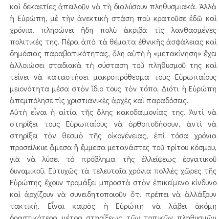
καὶ δεκαετίες ἀπειλοῦν νὰ τὴ διαλύσουν πληθυσμιακά. Ἀλλὰ
ἡ Εὐρώπη, μὲ τὴν ἀνεκτικὴ στάση ποὺ κρατοῦσε ἐδῶ καὶ
χρόνια, πληρώνει ἤδη πολὺ ἀκριβὰ τὶς λανθασμένες
πολιτικές της. Πέρα ἀπὸ τὰ θέματα ἐθνικῆς ἀσφάλειας καὶ
δημόσιας παραβατικότητας, ὅλη αὐτὴ ἡ «μετακίνηση» ἔχει
ἀλλοιώσει σταδιακὰ τὴ σύσταση τοῦ πληθυσμοῦ της καὶ
τείνει νὰ καταστήσει μακροπρόθεσμα τοὺς Εὐρωπαίους
μειονότητα μέσα στὸν ἴδιο τους τὸν τόπο. Διότι ἡ Εὐρώπη
ἀπεμπόλησε τὶς χριστιανικὲς ἀρχὲς καὶ παραδόσεις.
Αὐτὴ εἶναι ἡ αἰτία τῆς ὅλης κακοδαιμονίας της. Ἀντὶ νὰ
στηρίξει τοὺς Εὐρωπαίους νὰ ὀρθοποδήσουν, ἀντὶ νὰ
στηρίξει τὸν θεσμὸ τῆς οἰκογένειας, ἐπὶ τόσα χρόνια
προσείλκυε ἄμεσα ἢ ἔμμεσα μετανάστες τοῦ τρίτου κόσμου,
γιὰ νὰ λύσει τὸ πρόβλημα τῆς ἐλλείψεως ἐργατικοῦ
δυναμικοῦ. Εὐτυχῶς τὰ τελευταῖα χρόνια πολλὲς χῶρες τῆς
Εὐρώπης ἔχουν τρομάξει μπροστὰ στὸν ἐπικείμενο κίνδυνο
καὶ ἀρχίζουν νὰ συνειδητοποιοῦν ὅτι πρέπει νὰ ἀλλάξουν
τακτική. Εἶναι καιρὸς ἡ Εὐρώπη νὰ λάβει ἀκόμη
δραστικότερα μέτρα στηρίξεως τῶν τοπικῶν πληθυσμῶν