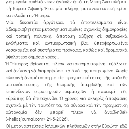
γιὰ μεγάλο ἀριθμὸ νέων ἀνδρῶν ἀπὸ τὴ Μέση Ἀνατολὴ καὶ
τὴ Βόρεια Ἀφρική. Ἔτσι μία πλήρης μεταναστευτικὴ κρίση
κατέλαβε τὴν Ἤπειρο.
Μία δεκαετία ἀργότερα, τὰ ἀποτελέσματα εἶναι
ἀδιαμφισβήτητα: μετασχηματισμένες σχολικὲς δημογραφίες
καὶ τοπικὴ πολιτική, ἀπότομη αὔξηση σὲ σεξουαλικὰ
ἐγκλήματα καὶ ἀντιευρωπαϊκὴ βία, ὑπερφορτωμένα
νοσοκομεῖα καὶ συστήματα πρόνοιας, καθὼς καὶ δραματικὰ
ὑψηλότερο δημόσιο χρέος…
Ἡ Ἤπειρος βρίσκεται πλέον κατακερματισμένη, εὐάλωτη
καὶ ἀνίκανη νὰ διαμορφώσει τὸ δικό της πεπρωμένο. Χωρὶς
εἰλικρινὴ ἀναμέτρηση μὲ τὶς πραγματικότητες τῆς μαζικῆς
μετανάστευσης, τῆς θεσμικῆς ὑπερβολῆς καὶ τῶν
ἐπικίνδυνων στρατηγικῶν συμμαχιῶν, ἡ παρακμὴ τῆς
Εὐρώπης θὰ ἐπιταχυνθεῖ. Ὁ χρόνος γιὰ σκληρὲς ἀποφάσεις
σχετικὰ μὲ τὴν ταυτότητα, τὰ σύνορα καὶ τὴν πραγματικὴ
αὐτονομία δὲν μπορεῖ πλέον νὰ ἀναβληθεῖ»
(«hellasjournal.com» 21-5-2026).
Οἱ μεταναστεύσεις ἰσλαμικῶν πληθυσμῶν στὴν Εὐρώπη ἐδῶ