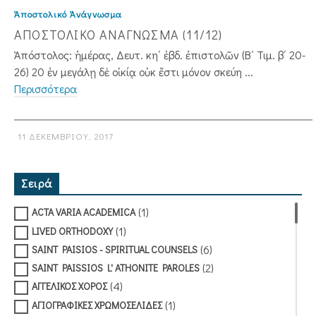
Ἀποστολικό Ἀνάγνωσμα
ΑΠΟΣΤΟΛΙΚΟ ΑΝΑΓΝΩΣΜΑ (11/12)
Ἀπόστολος: ἡμέρας, Δευτ. κη΄ ἑβδ. ἐπιστολῶν (Β΄ Τιμ. β΄ 20-
26) 20 ἐν μεγάλῃ δὲ οἰκίᾳ οὐκ ἔστι μόνον σκεύη ...
Περισσότερα
11 ΔΕΚΕΜΒΡΊΟΥ, 2017
Σειρά
(1)
ACTA VARIA ACADEMICA
(1)
LIVED ORTHODOXY
(6)
SAINT PAISIOS - SPIRITUAL COUNSELS
(2)
SAINT PAISSIOS L' ATHONITE PAROLES
(4)
ΑΓΓΕΛΙΚΟΣ ΧΟΡΟΣ
(1)
ΑΓΙΟΓΡΑΦΙΚΕΣ ΧΡΩΜΟΣΕΛΙΔΕΣ