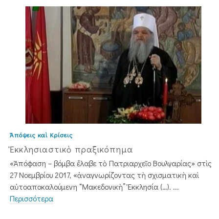
Ἀπόψεις καὶ Κρίσεις
Ἐκκλησιαστικὸ πραξικόπημα
«Ἀπόφαση – βόμβα ἔλαβε τὸ Πατριαρχεῖο Βουλγαρίας» στὶς
27 Νοεμβρίου 2017, «ἀναγνωρίζοντας τὴ σχισματικὴ καὶ
αὐτοαποκαλούμενη “Μακεδονικὴ” Ἐκκλησία (…). ...
Περισσότερα