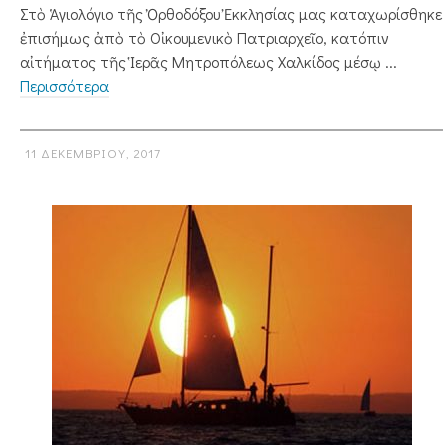
Στὸ Ἁγιολόγιο τῆς Ὀρθοδόξου Ἐκκλησίας μας καταχωρίσθηκε
ἐπισήμως ἀπὸ τὸ Οἰκουμενικὸ Πατριαρχεῖο, κατόπιν
αἰτήματος τῆς Ἱερᾶς Μητροπόλεως Χαλκίδος μέσῳ ...
Περισσότερα
11 ΔΕΚΕΜΒΡΊΟΥ, 2017