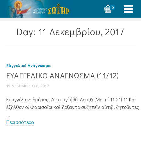
0
Day: 11 Δεκεμβρίου, 2017
Εὐαγγελικό Ἀνάγνωσμα
ΕΥΑΓΓΕΛΙΚΟ ΑΝΑΓΝΩΣΜΑ (11/12)
11 ΔΕΚΕΜΒΡΊΟΥ, 2017
Εὐαγγέλιον: ἡμέρας, Δευτ. ιγ΄ ἑβδ. Λουκᾶ (Μρ. η΄ 11-21) 11 Καὶ
ἐξῆλθον οἱ Φαρισαῖοι καὶ ἤρξαντο συζητεῖν αὐτῷ, ζητοῦντες
...
Περισσότερα