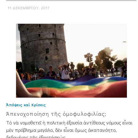
11 ΔΕΚΕΜΒΡΊΟΥ, 2017
Ἀπόψεις καὶ Κρίσεις
Ἀπενοχοποίηση τῆς ὁμοφυλοφιλίας;
Τὸ νὰ νομοθετεῖ ἡ πολιτικὴ ἐξουσία ἀντίθεους νόμους εἶναι
μὲν πρόβλημα μεγάλο, δὲν εἶναι ὅμως ἀκατανόητο,
δεδομένης τῆς ἐξαρτήσεώς ...