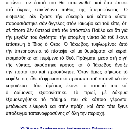
ὑψώνει τὸν ἑαυτό του θὰ ταπεινωθεῖ, καὶ ἔτσι ἔπεσε
στὸ
ἄκρως ἐπικίνδυνο πάθος τῆς ὑπερηφάνειας. Ὁ
διάβολος, δὲν ἔχασε τὴν εὐκαιρία καὶ
κάποια νύκτα,
παρουσιάστηκε σὰν ἄγγελος στὸν Ἰάκωβο καὶ τοῦ εἶπε, ὅτι
σὲ τίποτα δὲν
ὑστερεῖ ἀπὸ τὸν ἀπόστολο Παῦλο καὶ ὅτι γιὰ
τὴν μεγάλη του ἁγιότητα, τὴν ἑπομένη
νύκτα θὰ τοῦ ἔκανε
ἐπίσκεψη ὁ ἴδιος ὁ Θεός. Ὁ Ἰάκωβος, τυφλωμένος ἀπὸ
τὴν
ὑπερηφάνεια, τὸ πίστεψε καὶ μὲ θυμιάματα καὶ κεριά,
ἑτοιμάσθηκε καὶ περίμενε τὸ
Θεό. Πράγματι, μέσα στὴ σιγὴ
τῆς νύκτας, ἀκούστηκε κρότος καὶ ὁ Ἰάκωβος ἄνοιξε
τὴν
πόρτα του καὶ προσκύνησε. Ὅταν ὅμως σήκωσε τὸ
κεφάλι του, εἶδε τὸ φρικιαστικὸ
πρόσωπο τοῦ σατανᾶ νὰ τὸν
κοροϊδεύει. Τότε ἀμέσως ἔκανε τὸ σταυρό του καὶ
ὁ
δαίμονας ἐξαφανίστηκε. Τὸ πρωί, μὲ δάκρυα
ἐξομολογήθηκε τὸ πάθημά του σὲ κάποιο
γέροντα,
μετάνιωσε εἰλικρινὰ καὶ στὴν πράξη, καὶ ἀπὸ τότε ἔγινε
ὑπόδειγμα
ταπεινοφροσύνης σ΄ ὅλη τὴν περιοχή.