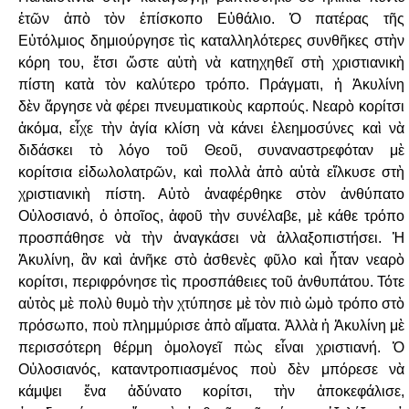
ἐτῶν ἀπὸ τὸν ἐπίσκοπο Εὐθάλιο. Ὁ πατέρας τῆς
Εὐτόλμιος
δημιούργησε τὶς καταλληλότερες συνθῆκες στὴν
κόρη του, ἔτσι ὥστε αὐτὴ νὰ
κατηχηθεῖ στὴ χριστιανικὴ
πίστη κατὰ τὸν καλύτερο τρόπο. Πράγματι, ἡ Ἀκυλίνη
δὲν
ἄργησε νὰ φέρει πνευματικοὺς καρπούς. Νεαρὸ κορίτσι
ἀκόμα, εἶχε τὴν ἁγία κλίση νὰ
κάνει ἐλεημοσύνες καὶ νὰ
διδάσκει τὸ λόγο τοῦ Θεοῦ, συναναστρεφόταν μὲ
κορίτσια
εἰδωλολατρῶν, καὶ πολλὰ ἀπὸ αὐτὰ εἵλκυσε στὴ
χριστιανικὴ πίστη. Αὐτὸ ἀναφέρθηκε
στὸν ἀνθύπατο
Οὐλοσιανό, ὁ ὁποῖος, ἀφοῦ τὴν συνέλαβε, μὲ κάθε τρόπο
προσπάθησε
νὰ τὴν ἀναγκάσει νὰ ἀλλαξοπιστήσει. Ἡ
Ἀκυλίνη, ἂν καὶ ἀνῆκε στὸ ἀσθενὲς φῦλο καὶ
ἦταν νεαρὸ
κορίτσι, περιφρόνησε τὶς προσπάθειες τοῦ ἀνθυπάτου. Τότε
αὐτὸς μὲ πολὺ
θυμὸ τὴν χτύπησε μὲ τὸν πιὸ ὠμὸ τρόπο στὸ
πρόσωπο, ποὺ πλημμύρισε ἀπὸ αἵματα.
Ἀλλὰ ἡ Ἀκυλίνη μὲ
περισσότερη θέρμη ὁμολογεῖ πὼς εἶναι χριστιανή. Ὁ
Οὐλοσιανός,
καταντροπιασμένος ποὺ δὲν μπόρεσε νὰ
κάμψει ἕνα ἀδύνατο κορίτσι, τὴν
ἀποκεφάλισε,