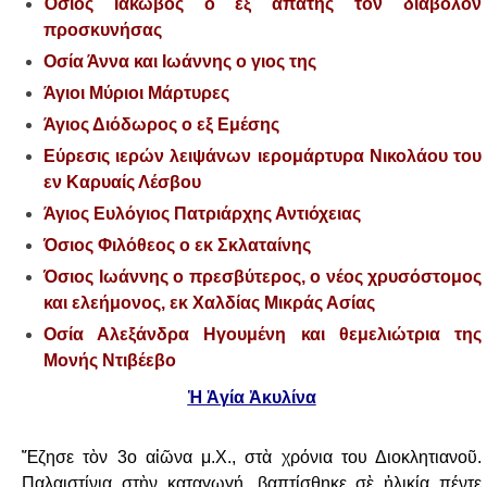
Όσιος Ιάκωβος ο εξ απάτης τον διάβολον
προσκυνήσας
Οσία Άννα και Ιωάννης ο γιος της
Άγιοι Μύριοι Μάρτυρες
Άγιος Διόδωρος ο εξ Εμέσης
Εύρεσις ιερών λειψάνων ιερομάρτυρα Νικολάου του
εν Καρυαίς Λέσβου
Άγιος Ευλόγιος Πατριάρχης Αντιόχειας
Όσιος Φιλόθεος ο εκ Σκλαταίνης
Όσιος Ιωάννης ο πρεσβύτερος, ο νέος χρυσόστομος
και ελεήμονος, εκ Χαλδίας Μικράς Ασίας
Οσία Αλεξάνδρα Ηγουμένη και θεμελιώτρια της
Μονής Ντιβέεβο
Ἡ Ἁγία Ἀκυλίνα
Ἔζησε τὸν 3ο αἰῶνα μ.Χ., στὰ χρόνια του Διοκλητιανοῦ.
Παλαιστίνια στὴν καταγωγή,
βαπτίσθηκε σὲ ἡλικία πέντε