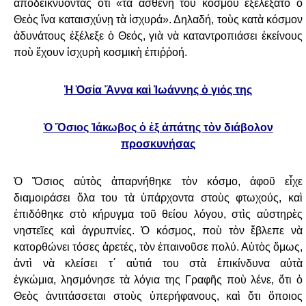
ἀποδεικνύοντας ὅτι «τὰ ἀσθενῆ τοῦ κόσμου ἐξελέξατο ὁ
Θεὸς ἵνα
καταισχύνῃ τὰ ἰσχυρά». Δηλαδή, τοὺς κατὰ κόσμον
ἀδυνάτους ἐξέλεξε ὁ Θεός, γιὰ νὰ
καταντροπιάσει ἐκείνους
ποὺ ἔχουν ἰσχυρὴ κοσμικὴ ἐπιῤῥοή.
Ἡ Ὁσία Ἄννα καὶ Ἰωάννης ὁ γιός της
Ὁ Ὅσιος Ἰάκωβος ὁ ἐξ ἀπάτης τὸν διάβολον
προσκυνήσας
Ὁ Ὅσιος αὐτὸς ἀπαρνήθηκε τὸν κόσμο, ἀφοῦ εἶχε
διαμοιράσει ὅλα του τὰ ὑπάρχοντα
στοὺς φτωχούς, καὶ
ἐπιδόθηκε στὸ κήρυγμα τοῦ θείου λόγου, στὶς αὐστηρὲς
νηστεῖες
καὶ ἀγρυπνίες. Ὁ κόσμος, ποὺ τὸν ἔβλεπε νὰ
κατορθώνει τόσες ἀρετές, τὸν ἐπαινοῦσε
πολύ. Αὐτὸς ὅμως,
ἀντὶ νὰ κλείσει τ΄ αὐτιά του στὰ ἐπικίνδυνα αὐτὰ
ἐγκώμια,
λησμόνησε τὰ λόγια της Γραφῆς ποὺ λένε, ὅτι ὁ
Θεὸς ἀντιτάσσεται στοὺς
ὑπερήφανους, καὶ ὅτι ὅποιος