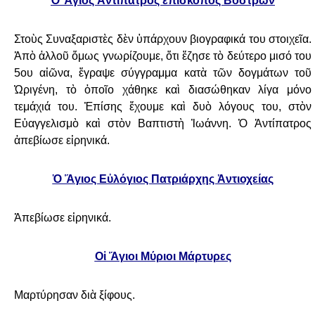
Ὁ Ἅγιος Ἀντίπατρος ἐπίσκοπος Βόστρων
Στοὺς Συναξαριστὲς δὲν ὑπάρχουν βιογραφικά του στοιχεῖα.
Ἀπὸ ἀλλοῦ ὅμως
γνωρίζουμε, ὅτι ἔζησε τὸ δεύτερο μισό του
5ου αἰῶνα, ἔγραψε σύγγραμμα κατὰ τῶν
δογμάτων τοῦ
Ὠριγένη, τὸ ὁποῖο χάθηκε καὶ διασώθηκαν λίγα μόνο
τεμάχιά του.
Ἐπίσης ἔχουμε καὶ δυὸ λόγους του, στὸν
Εὐαγγελισμὸ καὶ στὸν Βαπτιστὴ Ἰωάννη. Ὁ
Ἀντίπατρος
ἀπεβίωσε εἰρηνικά.
Ὁ Ἅγιος Εὐλόγιος Πατριάρχης Ἀντιοχείας
Ἀπεβίωσε εἰρηνικά.
Οἱ Ἅγιοι Μύριοι Μάρτυρες
Μαρτύρησαν διὰ ξίφους.