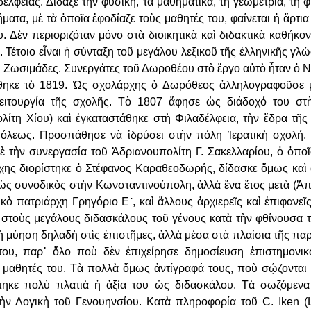
ελφείας. Δίδαξε τὴν φυσική, τὰ μαθηματικά, τὴ γεωμετρία, τὴ 
ήματα, μὲ τὰ ὁποῖα ἐφοδίαζε τοὺς
μαθητές του, φαίνεται ἡ ἄρτι
. Δὲν περιοριζόταν μόνο στὰ διοικητικὰ καὶ διδακτικὰ καθήκο
. Τέτοιο εἶναι ἡ σύνταξη
τοῦ μεγάλου λεξικοῦ τῆς ἑλληνικῆς γλώ
οἱ Ζωσιμάδες. Συνεργάτες τοῦ Δωροθέου στὸ ἔργο αὐτὸ ἦταν ὁ 
όθηκε τὸ 1819. Ὡς
σχολάρχης ὁ Δωρόθεος ἀλληλογραφοῦσε μ
ειτουργία τῆς σχολῆς. Τὸ 1807 ἄφησε ὡς διάδοχό του σ
λίτη Χίου) καὶ
ἐγκαταστάθηκε στὴ Φιλαδέλφεια, τὴν ἕδρα τῆ
όλεως. Προσπάθησε νὰ ἱδρύσει στὴν πόλη Ἱερατικὴ σχολή
μὲ τὴν συνεργασία τοῦ
Ἀδριανουπολίτη Γ. Σακελλαρίου, ὁ ὁπο
χης διορίστηκε ὁ Στέφανος Καραθεοδωρής, δίδασκε ὅμως καὶ
 ὡς συνοδικὸς στὴν
Κωνσταντινούπολη, ἀλλὰ ἕνα ἔτος μετὰ (Ἀπ
ικὸ πατριάρχη Γρηγόριο Ε´, καὶ ἄλλους ἀρχιερεῖς καὶ
ἐπιφανεῖς
 στοὺς
μεγάλους διδασκάλους τοῦ γένους κατὰ τὴν φθίνουσα 
τὴ μύηση δηλαδὴ στὶς ἐπιστῆμες, ἀλλὰ μέσα
στὰ πλαίσια τῆς πα
του, παρ᾿ ὅλο ποὺ δὲν ἐπιχείρησε δημοσίευση ἐπιστημονικ
ς μαθητές του. Τὰ πολλὰ ὅμως
ἀντίγραφά τους, ποὺ σῴζονται
τηκε πολὺ πλατιὰ ἡ ἀξία του ὡς διδασκάλου. Τὰ σωζόμενα
τὴν Λογικὴ τοῦ Γενουηνσίου.
Κατὰ πληροφορία τοῦ C. Ιken (L