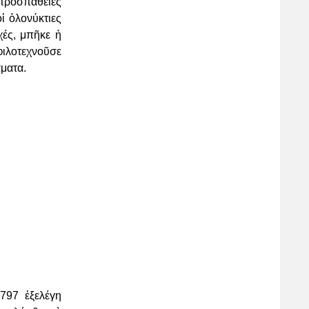
 προσπάθειές
ἱ ὁλονύκτιες
χές, μπῆκε ἡ
 φιλοτεχνοῦσε
άματα.
797 ἐξελέγη