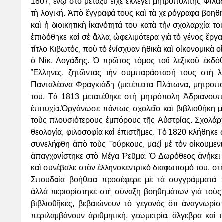
1807, ἐνῷ στὸ μεταξὺ εἶχε ἐκλεγεῖ μητροπολίτης
Φιλαδ
τὴ
λογική. Ἀπὸ ἔγγραφά τους καὶ τὰ χειρόγραφα βοηθ
καὶ ἡ διοικητικὴ ἱκανότητά του κατὰ τὴν
σχολαρχία του
ἐπιδόθηκε καὶ σὲ ἄλλα, ὠφελιμότερα γιὰ τὸ γένος ἔργα
τίτλο Κιβωτός, ποὺ τὸ ἐνίσχυαν
ἠθικὰ καὶ οἰκονομικὰ 
ὁ Νίκ. Λογάδης. Ὁ πρῶτος τόμος τοῦ λεξικοῦ ἐκδ
Ἕλληνες, ζητῶντας τὴν
συμπαράστασή τους στὴ λ
Πανταλέονα Φραγκιάδη (μετέπειτα Πλάτωνα, μητροπο
του. Τὸ 1813 μετατέθηκε
στὴ μητρόπολη Ἀδριανουπ
ἐπιτυχία.Ὀργάνωσε πάντως σχολεῖο καὶ βιβλιοθήκη 
τοὺς πλουσιότερους ἐμπόρους τῆς
Αὐστρίας. Σχολάρ
θεολογία, φιλοσοφία καὶ ἐπιστῆμες. Τὸ 1820 κλήθηκε
συνελήφθη ἀπὸ τοὺς
Τούρκους, μαζὶ μὲ τὸν οἰκουμεν
ἀπαγχονίστηκε στὸ Μέγα Ῥεῦμα. Ὁ Δωρόθεος ἀνήκει
καὶ συνέβαλε
στὸν ἑλληνοκεντρικὸ διαφωτισμό του, σ
Σπουδαία βοήθεια προσέφερε μὲ τὰ συγγράμματά
ἀλλὰ
περιορίστηκε στὴ σύναξη βοηθημάτων γιὰ τοὺ
βιβλιοθῆκες, βεβαιώνουν τὸ γεγονὸς ὅτι
ἀναγνωρίσ
περιλαμβάνουν ἀριθμητική, γεωμετρία, ἄλγεβρα καὶ 