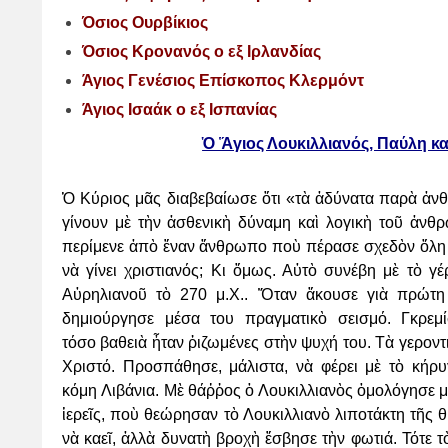
Όσιος Ουρβίκιος
Όσιος Κρονανός o εξ Ιρλανδίας
Άγιος Γενέσιος Επίσκοπος Κλερμόντ
Άγιος Ισαάκ ο εξ Ισπανίας
Ὁ Ἅγιος Λουκιλλιανός, Παύλη κα
Ὁ Κύριος μᾶς διαβεβαίωσε ὅτι «τὰ ἀδύνατα παρὰ ἀ
γίνουν μὲ τὴν ἀσθενικὴ δύναμη καὶ
λογικὴ τοῦ ἀνθρ
περίμενε ἀπὸ ἕναν ἄνθρωπο ποὺ πέρασε σχεδὸν ὅλη
νὰ γίνει χριστιανός; Κι ὅμως. Αὐτὸ
συνέβη μὲ τὸ γέ
Αὐρηλιανοῦ τὸ 270 μ.Χ.. Ὅταν ἄκουσε γιὰ πρώτη
δημιούργησε μέσα του πραγματικὸ σεισμό.
Γκρεμ
τόσο
βαθειὰ ἦταν ῥιζωμένες στὴν ψυχή του. Τὰ γεροντι
Χριστό. Προσπάθησε, μάλιστα, νὰ φέρει μὲ τὸ
κήρυ
κόμη
Λιβάνια. Μὲ θάῤῥος ὁ Λουκιλλιανὸς ὁμολόγησε μ
ἱερεῖς, ποὺ θεώρησαν τὸ Λουκιλλιανὸ λιποτάκτη
τῆς θ
νὰ
καεῖ, ἀλλὰ δυνατὴ βροχὴ ἔσβησε τὴν φωτιά. Τότε τ