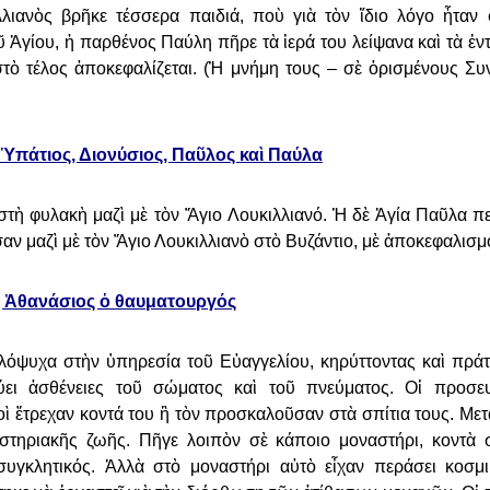
λλιανὸς βρῆκε τέσσερα παιδιά, ποὺ γιὰ τὸν ἴδιο λόγο ἦταν
οῦ Ἁγίου, ἡ παρθένος Παύλη πῆρε
τὰ ἱερά του λείψανα καὶ τὰ ἐν
στὸ τέλος ἀποκεφαλίζεται. (Ἡ μνήμη τους – σὲ ὁρισμένους Συ
 Ὑπάτιος, Διονύσιος, Παῦλος καὶ Παύλα
 στὴ φυλακὴ μαζὶ μὲ τὸν Ἅγιο
Λουκιλλιανό. Ἡ δὲ Ἁγία Παῦλα περ
αν μαζὶ μὲ τὸν Ἅγιο Λουκιλλιανὸ στὸ Βυζάντιο, μὲ ἀποκεφαλισμ
 Ἀθανάσιος ὁ θαυματουργός
ὁλόψυχα στὴν ὑπηρεσία τοῦ
Εὐαγγελίου, κηρύττοντας καὶ πράτ
ύει ἀσθένειες τοῦ σώματος καὶ τοῦ πνεύματος. Οἱ προσε
λλοὶ ἔτρεχαν κοντά του ἢ τὸν προσκαλοῦσαν
στὰ σπίτια τους. Με
στηριακῆς ζωῆς. Πῆγε λοιπὸν σὲ κάποιο μοναστήρι, κοντὰ 
υγκλητικός. Ἀλλὰ στὸ μοναστήρι αὐτὸ εἶχαν
περάσει κοσμ