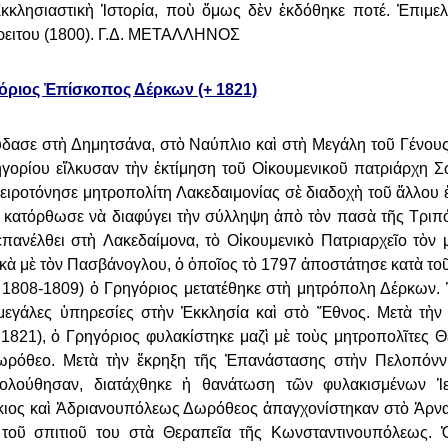
κκλησιαστικὴ Ἱστορία, ποὺ ὅμως δὲν ἐκδόθηκε ποτέ. Ἐπιμελ
ειτου (1800).
Γ.Δ. ΜΕΤΑΛΛΗΝΟΣ
όριος Ἐπίσκοπος Δέρκων (+ 1821)
ύδασε στὴ Δημητσάνα, στὸ
Ναύπλιο καὶ στὴ Μεγάλη τοῦ Γένου
ηγορίου εἵλκυσαν τὴν ἐκτίμηση τοῦ Οἰκουμενικοῦ πατριάρχη
χειροτόνησε μητροπολίτη
Λακεδαιμονίας σὲ διαδοχὴ τοῦ ἄλλου
0 κατόρθωσε νὰ διαφύγει τὴν σύλληψη ἀπὸ τὸν πασὰ τῆς Τρι
ἐπανέλθει στὴ
Λακεδαίμονα, τὸ Οἰκουμενικὸ Πατριαρχεῖο τὸν 
ικὰ μὲ τὸν Πασβάνογλου, ὁ ὁποῖος τὸ 1797 ἀποστάτησε κατὰ
το
´ 1808-1809) ὁ
Γρηγόριος μετατέθηκε στὴ μητρόπολη Δέρκων.
μεγάλες ὑπηρεσίες στὴν Ἐκκλησία καὶ στὸ Ἔθνος. Μετὰ τὴ
1821), ὁ Γρηγόριος
φυλακίστηκε μαζὶ μὲ τοὺς μητροπολῖτες 
ωρόθεο. Μετὰ τὴν ἔκρηξη τῆς Ἐπανάστασης στὴν Πελοπόν
κολούθησαν, διατάχθηκε ἡ
θανάτωση τῶν φυλακισμένων Ἱ
κιος καὶ Ἀδριανουπόλεως Δωρόθεος ἀπαγχονίστηκαν στὸ
Ἀρνα
 τοῦ σπιτιοῦ του στὰ
Θεραπεῖα τῆς Κωνσταντινουπόλεως. 