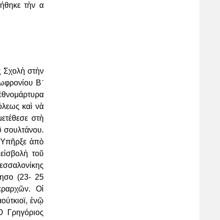
ήθηκε τὴν α
ς Σχολὴ στὴν
 Σωφρονίου
Β´
 ἐθνομάρτυρα
πόλεως
καὶ νὰ
μετέθεσε στὴ
ῦ σουλτάνου.
 Ὑπῆρξε ἀπὸ
ν
εἰσβολὴ τοῦ
Θεσσαλονίκης
νησο (23-
25
εραρχῶν. Οἱ
ούτκιοϊ, ἐνῷ
Ὁ Γρηγόριος