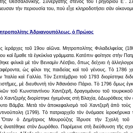
της Θεσσαλονίκης. Συνεργάτης στενός του Γρηγορίου Ε´. Σ
μευσαν τὴν περιουσία του, ποὺ εἶχε
κληροδοτήσει σὰν οἰκονομ
ητροπολίτης Ἀδριανουπόλεως, ὁ Πρώιος
ς ἱεράρχες τοῦ 19ου αἰῶνα.
Μητροπολίτης Φιλαδελφείας (18
που καὶ ἔμαθε τὰ ἐγκύκλια γράμματα. Κατόπιν φοίτησε στὴν Πα
θηκε φιλικὰ μὲ τὸν
Βενιαμὶν Λέσβιο, ὅπως δείχνει ἡ ἀλληλογρ
διαφέροντα, ὡς φίλοι της παιδείας καὶ τοῦ γένους. Τὸ 1786
χ
ν Ἰταλία καὶ
Γαλλία. Τὸν Σεπτέμβριο τοῦ 1793 διορίστηκε δι
ἐπιστῆμες, μὲ διευθυντὴ τὸν Ἀθανάσιο Πάριο. Τὸ 1796
ὅμως ἐγκ
ιδιῶν τοῦ
Κωνσταντίνου Χαντζερῆ, δραγομάνου τοῦ τουρκικοῦ
 Χαντζερὴς διορίστηκε ἡγεμόνας στὴ Βλαχία, ὁ
Δωρόθεος τὸν 
φυτο
Βάμβα. Μετὰ τὸν ἀποκεφαλισμὸ τοῦ Χαντζερῆ ἀπὸ τοὺς 
ντινούπολη (1799). Τὸ πατριαρχεῖο τὸν
ὀνόμασε ἱεροκήρυκα 
.
Ὅταν ὁ Δημήτριος Μουρούζης ἵδρυσε τὴν Σχολὴ τοῦ 
ης ἀνατέθηκε στὸν Δωρόθεο. Παρέμεινε στὴ
διεύθυνση τῆς σχο