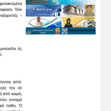
 φυλακισμένα
ταφίασε. Τότε
ναξαριστὲς –
ιποιεῖτο τὶς
ό.
τοντας αὐτό.
υχές του σὲ
τὰ ἀπὸ καιρό,
στὸν ποταμὸ
ικὰ πάθη. Ὁ