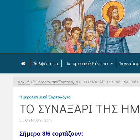
Ἀδελφότητα
Πνευματικά Κέντρα
Ἀναγνώσ
Αρχική
»
Ἡμερολογιακό Ἑορτολόγιο
»
ΤΟ ΣΥΝΑΞΑΡΙ ΤΗΣ ΗΜΕΡΑΣ (3/6)
Ἡμερολογιακό Ἑορτολόγιο
ΤΟ ΣΥΝΑΞΑΡΙ ΤΗΣ ΗΜΕ
3 ΙΟΥΝΊΟΥ, 2017
Σήμερα 3/6 εορτάζουν: