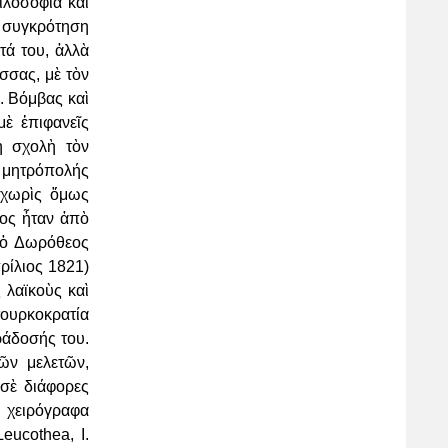
φιλοσοφία καὶ
α συγκρότηση
ντά του,
ἀλλὰ
σσας, μὲ τὸν
Ν.
Βόμβας καὶ
ὲ ἐπιφανεῖς
τὴ
σχολὴ τὸν
ς μητρόπολής
,
χωρὶς ὅμως
ῖος ἦταν ἀπὸ
 ὁ
Δωρόθεος
ρίλιος 1821)
 λαϊκοὺς καὶ
τουρκοκρατία
ράδοσής του.
ῶν μελετῶν,
 σὲ διάφορες
 χειρόγραφα
eucothea, Ι.