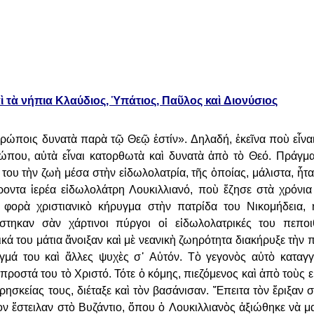
ὶ τὰ νήπια Κλαύδιος, Ὑπάτιος, Παῦλος καὶ
Διονύσιος
νθρώποις δυνατὰ παρὰ τῷ Θεῷ
ἐστίν». Δηλαδή, ἐκεῖνα ποὺ εἶν
ώπου, αὐτὰ εἶναι κατορθωτὰ καὶ δυνατὰ ἀπὸ τὸ Θεό. Πράγμα
 του τὴν ζωὴ μέσα στὴν
εἰδωλολατρία, τῆς ὁποίας, μάλιστα, ἦτα
ροντα ἱερέα εἰδωλολάτρη Λουκιλλιανό, ποὺ ἔζησε στὰ χρόνι
 φορὰ χριστιανικὸ κήρυγμα
στὴν πατρίδα του Νικομήδεια, 
ίστηκαν σὰν χάρτινοι πύργοι οἱ εἰδωλολατρικές του πεποι
κά του μάτια ἄνοιξαν καὶ μὲ νεανικὴ
ζωηρότητα διακήρυξε τὴν π
γμά του καὶ ἄλλες ψυχὲς σ᾿ Αὐτόν. Τὸ γεγονὸς αὐτὸ καταγγ
προστά του τὸ Χριστό. Τότε ὁ κόμης,
πιεζόμενος καὶ ἀπὸ τοὺς 
ρησκείας τους, διέταξε καὶ τὸν βασάνισαν. Ἔπειτα τὸν ἔριξαν 
ὸν ἔστειλαν στὸ Βυζάντιο, ὅπου ὁ
Λουκιλλιανὸς ἀξιώθηκε νὰ μ