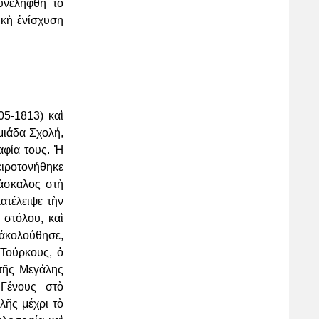
υνελήφθη τὸ
ικὴ ἐνίσχυση
05-1813) καὶ
τμιάδα
Σχολή,
αφία τους. Ἡ
ειροτονήθηκε
δάσκαλος στὴ
ατέλειψε τὴν
 στόλου, καὶ
ἀκολούθησε,
Τούρκους, ὁ
τῆς Μεγάλης
Γένους στὸ
λῆς μέχρι τὸ