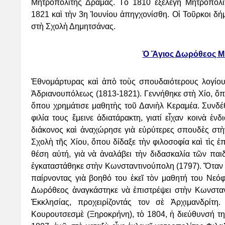
Μητροπολίτης Δράμας. Τὸ 1810 ἐξελέγη
Μητροπολί
1821
καὶ τὴν 3η Ἰουνίου ἀπηγχονίσθη. Οἱ Τοῦρκοι δή
στὴ Σχολὴ Δημητσάνας.
Ὁ Ἅγιος Δωρόθεος Μ
Ἐθνομάρτυρας καὶ ἀπὸ τοὺς σπουδαιότερους λογίου
Ἀδριανουπόλεως (1813-1821). Γεννήθηκε
στὴ Χίο, ὅ
ὅπου χρημάτισε μαθητὴς τοῦ Δανιὴλ Κεραμέα. Συνδέ
φιλία τους ἔμεινε ἀδιατάρακτη,
γιατί εἶχαν κοινὰ ἐν
διάκονος καὶ ἀναχώρησε γιὰ εὐρύτερες σπουδὲς στὴ
Σχολὴ τῆς Χίου, ὅπου
δίδαξε τὴν φιλοσοφία καὶ τὶς 
θέση αὐτή, γιὰ νὰ ἀναλάβει τὴν διδασκαλία τῶν πα
ἐγκαταστάθηκε στὴν
Κωνσταντινούπολη (1797). Ὅταν ὁ
παίρνοντας γιὰ βοηθό του ἐκεῖ τὸν μαθητή του Νεό
Δωρόθεος
ἀναγκάστηκε νὰ ἐπιστρέψει στὴν Κωνστα
Ἐκκλησίας, προχειρίζοντάς τον σὲ Ἀρχιμανδρίτη
Κουρουτσεσμὲ
(Ξηροκρήνη), τὸ 1804, ἡ διεύθυνσή τ