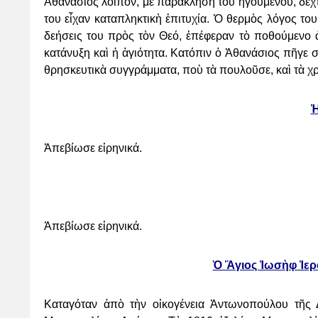
Ἀθανάσιος λοιπόν, μὲ παράκληση τοῦ ἡγουμένου, δέχ
του εἶχαν
καταπληκτικὴ ἐπιτυχία. Ὁ θερμὸς λόγος του
δεήσεις του πρὸς τὸν Θεό, ἐπέφεραν τὸ ποθούμενο
κατάνυξη
καὶ ἡ ἁγιότητα. Κατόπιν ὁ Ἀθανάσιος πῆγε 
θρησκευτικὰ συγγράμματα, ποὺ τὰ πουλοῦσε,
καὶ τὰ χ
Ἡ
Ἀπεβίωσε εἰρηνικά.
Ἀπεβίωσε εἰρηνικά.
Ὁ Ἅγιος Ἰωσὴφ Ἱε
Καταγόταν ἀπὸ τὴν οἰκογένεια Ἀντωνοπούλου τῆς 