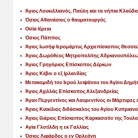
Άγιος Λουκιλλιανός, Παύλη και τα νήπια Κλαύδιο
Όσιος Αθανάσιος ο θαυματουργός
Οσία Ιέρεια
Όσιος Πάππος
Άγιος Ιωσήφ Ιερομάρτυς Αρχιεπίσκοπος Θεσσα
Άγιος Δωρόθεος Μητροπολίτης Αδριανουπόλεω
Άγιος Γρηγόριος Επίσκοπος Δέρκων
Άγιος Κέβιν ο εξ Ιρλανδίας
Μετακομιδή του Ιερού λειψάνου του Αγίου Δημ
Άγιος Αχιλλάς Επίσκοπος Αλεξανδρείας
Άγιοι Περγεντίνος και Λαυρεντίνος οι Μάρτυρες 
Άγιος Καικίλιος διδάσκαλος του Αγίου Κυπριαν
Άγιος Ιλάριος Επίσκοπος Καρκασσόν της Τουλο
Αγία Γλοτίλδη η εκ Γαλλίας
Όσιος Λιφάρδος ο εν Ορλεάνη