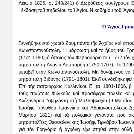
Λειψία 1825, σ. 240/241) ὁ Δωρόθεος
συνέγραψε Ἐ
´
ἔκδοση τοῦ πηδαλίου τοῦ Ἁγίου Νικοδήμου τοῦ Ἅγιορ
Ὁ Ἅγιος Γρηγ
Γεννήθηκε στὸ χωριὸ Ζουμπάντα τῆς Ἀχαΐας καὶ σπο
Κωνσταντινούπολη. Ἡ μόρφωση καὶ
τὸ ἦθος τοῦ Γρ
(1774-1780), ὁ ὁποῖος τὸν Φεβρουάριο τοῦ 1777 τὸν 
μητροπολίτη Ἀνανία Λαμπάρδη
(1750-1767). Τὸ 179
μεταβεῖ στὴν Κωνσταντινούπολη. Μὴ δυνάμενος νὰ 
μητρόπολη Βιδύνης (1791-
1801). Ἐκεῖ συνδέθηκε φιλ
Ἐπὶ τῆς πατριαρχίας Καλλινίκου Ε´ (α´ 1801-1806, β
τοὺς πρώτους Φιλικοὺς καὶ
προσέφερε πολλὲς καὶ 
Ἀλέξανδρου Ὑψηλάντη στὴ Μολδοβλαχία (9 Μαρτίου 
Ἰωσήφ, Τιρνάθου Ἰωαννίκιο καὶ
Ἀδριανουπόλεως Δ
Μαρτίου 1821) καὶ τὰ πολεμικὰ γεγονότα ποὺ ἀ
μητροπολῖτες Θεσσαλονίκης Ἰωσήφ,
Τιρνάβου Ἰωαννί
γιὰ τὸν Γρηγόριο ἡ ἀγχόνη εἶχε στηθεῖ στὴν αὐλὴ