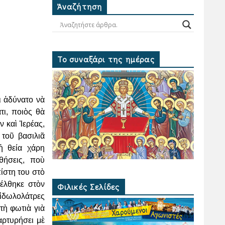
Ἀναζήτηση
Το συναξάρι της ημέρας
αι ἀδύνατο νὰ
τι, ποιὸς
θὰ
ν καὶ Ἱερέας,
α τοῦ
βασιλιᾶ
ἡ θεία χάρη
θήσεις, ποὺ
ίστη του στὸ
έλθηκε στὸν
Φιλικές Σελίδες
εἰδωλολάτρες
στὴ φωτιὰ γιὰ
αρτυρήσει μὲ