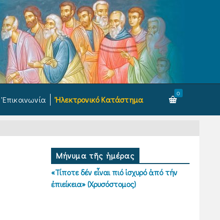
0
Ἐπικοινωνία
Ἠλεκτρονικό Κατάστημα
Μήνυμα τῆς ἡμέρας
«Τίποτε δέν εἶναι πιό ἰσχυρό ἀπό τήν
ἐπιείκεια» (Χρυσόστομος)