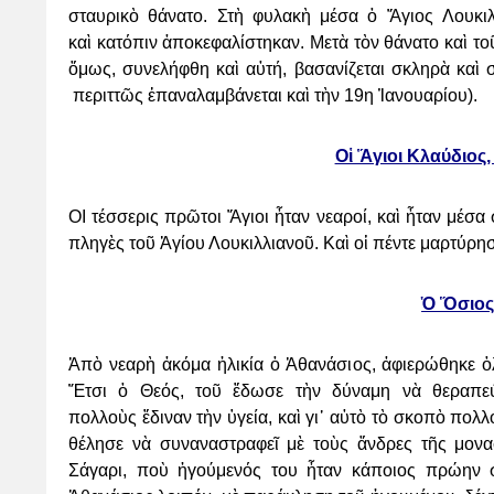
σταυρικὸ θάνατο. Στὴ φυλακὴ μέσα ὁ Ἅγιος
Λουκι
καὶ
κατόπιν ἀποκεφαλίστηκαν. Μετὰ τὸν θάνατο καὶ τ
ὅμως, συνελήφθη καὶ αὐτή, βασανίζεται
σκληρὰ καὶ 
περιττῶς ἐπαναλαμβάνεται καὶ τὴν 19η Ἰανουαρίου).
Οἱ Ἅγιοι Κλαύδιος,
ΟΙ τέσσερις πρῶτοι Ἅγιοι ἦταν νεαροί, καὶ ἦταν μέσα
πληγὲς τοῦ Ἁγίου Λουκιλλιανοῦ. Καὶ οἱ
πέντε μαρτύρησ
Ὁ Ὅσιος
Ἀπὸ νεαρὴ ἀκόμα ἡλικία ὁ Ἀθανάσιος, ἀφιερώθηκε 
Ἔτσι ὁ Θεός, τοῦ ἔδωσε τὴν δύναμη νὰ
θεραπε
πολλοὺς
ἔδιναν τὴν ὑγεία, καὶ γι᾿ αὐτὸ τὸ σκοπὸ πο
θέλησε νὰ συναναστραφεῖ μὲ τοὺς ἄνδρες τῆς
μονα
Σάγαρι,
ποὺ ἡγούμενός του ἦταν κάποιος πρώην σ