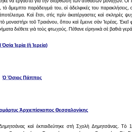
τηκε
νὰ ἐργαστεῖ γιὰ τὴν διόρθωση τῶν ἀτίθασων μοναχῶν. Οἱ
, τὸ ἄμεμπτο παράδειγμά του, οἱ ἀδελφικές
του παρακλήσεις, ο
ἀποτέλεσμα. Καὶ ἔτσι, στὶς πρὶν ἀκατέργαστες καὶ σκληρὲς ψυ
στὸ μοναστήρι τοῦ Τραιάνου, ὅπου καὶ
ἔμεινε σὰν Ἱερέας. Ἐκεῖ
ρήματα διέθετε γιὰ τοὺς φτωχούς. Πέθανε εἰρηνικὰ σὲ βαθιὰ γερ
 Ὁσία Ἰερία (ἢ Ἱερεία)
Ὁ Ὅσιος Πάππος
ρομάρτυς Ἀρχιεπίσκοπος Θεσσαλονίκης
Δημητσάνας καὶ ἐκπαιδεύτηκε στὴ
Σχολὴ Δημητσάνας. Τὸ 1