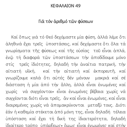
ΚΕΦΑΛΑΙΟΝ 49
Γιά τόν ἀριθμό τῶν φύσεων
Καί ὅπως γιά τό Θεό δεχόμαστε μία φύση, ἀλλά λέμε ὅτι
ἀληθινά ἔχει τρεῖς ὑποστάσεις, καί δεχόμαστε ὅτι ὅλα τά
γνωρίσματα τῆς φύσεως καί τῆς οὐσίας τοῦ εἶναι ἁπλά,
ἐνῷ τή διαφορά τῶν ὑποστάσεων τήν ἀποδίδουμε μόνο
στίς τρεῖς ἰδιότητες, δηλαδή τήν ἀναίτια πατρική, τήν
αἰτιατή υἱϊκή, καί τήν αἰτιατή καί ἐκπορευτῆ, καί
γνωρίζουμε καλά ὅτι αὐτές δέν μένουν μακριά καί σέ
διάσταση ἡ μία ἀπό τήν ἄλλη, ἀλλά εἶναι ἑνωμένες καί
χωρίς νά συγχέονται• εἶναι ἑνωμένες βέβαια χωρίς νά
συγχέονται διότι εἶναι τρεῖς, ἄν καί εἶναι ἐνωμένες, καί εἶναι
διαιρεμένες χωρίς νά ἀπομακρύνονται μεταξύ τους. Διότι
ἐάν ἡ καθεμία στέκεται ἀπό μόνη της, εἶναι δηλαδή τέλεια
ὑπόσταση καί ἔχει τή δική της ἰδιαιτερότητα, δηλαδή
ἰδιαίτερο τρόπο ὑπάρξεως• ὅμως εἶναι ἑνωμένες καί στήν