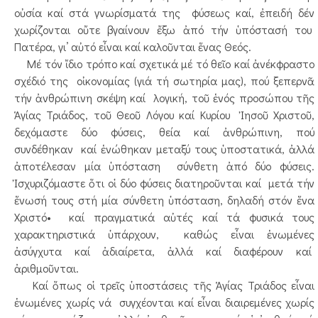
οὐσία καί στά γνωρίσματά της φύσεως καί, ἐπειδή δέν
χωρίζονται οὔτε βγαίνουν ἔξω ἀπό τήν ὑπόστασή του
Πατέρα, γι’ αὐτό εἶναι καί καλοῦνται ἕνας Θεός.
Μέ τόν ἴδιο τρόπο καί σχετικά μέ τό θεῖο καί ἀνέκφραστο
σχέδιό της οἰκονομίας (γιά τή σωτηρία μας), πού ξεπερνᾶ
τήν ἀνθρώπινη σκέψη καί λογική, τοῦ ἑνός προσώπου τῆς
Ἁγίας Τριάδος, τοῦ Θεοῦ Λόγου καί Κυρίου Ἰησοῦ Χριστοῦ,
δεχόμαστε δύο φύσεις, θεία καί ἀνθρώπινη, πού
συνδέθηκαν καί ἑνώθηκαν μεταξύ τους ὑποστατικά, ἀλλά
ἀποτέλεσαν μία ὑπόσταση σύνθετη ἀπό δύο φύσεις.
Ἰσχυριζόμαστε ὅτι οἱ δύο φύσεις διατηροῦνται καί μετά τήν
ἕνωσή τους στή μία σύνθετη ὑπόσταση, δηλαδή στόν ἕνα
Χριστό• καί πραγματικά αὐτές καί τά φυσικά τους
χαρακτηριστικά ὑπάρχουν, καθώς εἶναι ἑνωμένες
ἀσύγχυτα καί ἀδιαίρετα, ἀλλά καί διαφέρουν καί
ἀριθμοῦνται.
Καί ὅπως οἱ τρεῖς ὑποστάσεις τῆς Ἁγίας Τριάδος εἶναι
ἑνωμένες χωρίς νά συγχέονται καί εἶναι διαιρεμένες χωρίς