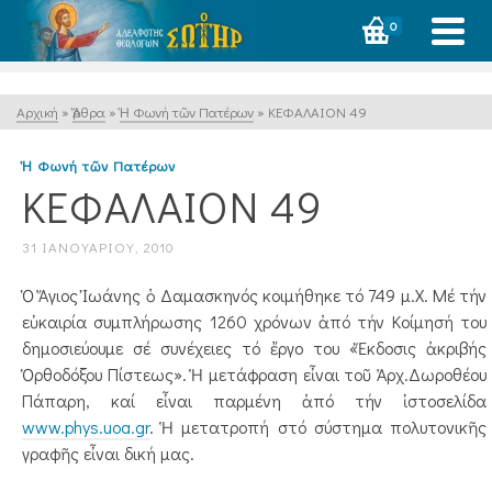
0
Αρχική
»
Ἄρθρα
»
Ἡ Φωνή τῶν Πατέρων
»
ΚΕΦΑΛΑΙΟΝ 49
Ἡ Φωνή τῶν Πατέρων
ΚΕΦΑΛΑΙΟΝ 49
31 ΙΑΝΟΥΑΡΊΟΥ, 2010
Ὁ Ἅγιος Ἰωάνης ὁ Δαμασκηνός κοιμήθηκε τό 749 μ.Χ. Μέ τήν
εὐκαιρία συμπλήρωσης 1260 χρόνων ἀπό τήν Κοίμησή του
δημοσιεύουμε σέ συνέχειες τό ἔργο του «Ἔκδοσις ἀκριβής
Ὀρθοδόξου Πίστεως». Ἡ μετάφραση εἶναι τοῦ Ἀρχ.Δωροθέου
Πάπαρη, καί εἶναι παρμένη ἀπό τήν ἰστοσελίδα
www.phys.uoa.gr
. Ἡ μετατροπή στό σύστημα πολυτονικῆς
γραφῆς εἶναι δική μας.