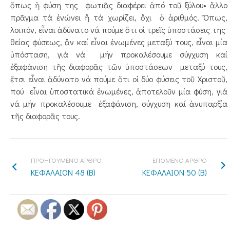
ὅπως ἡ φύση της φωτιᾶς διαφέρει ἀπό τοῦ ξύλου• ἄλλο
πρᾶγμα τά ἐνώνει ἤ τά χωρίζει, ὄχι ὁ ἀριθμός. Ὅπως,
λοιπόν, εἶναι ἀδύνατο νά πούμε ὅτι οἱ τρεῖς ὑποστάσεις της
θείας φύσεως, ἄν καί εἶναι ἑνωμένες μεταξύ τους, εἶναι μία
ὑπόσταση, γιά νά μήν προκαλέσουμε σύγχυση καί
ἐξαφάνιση τῆς διαφορᾶς τῶν ὑποστάσεων μεταξύ τους,
ἔτσι εἶναι ἀδύνατο νά πούμε ὅτι οἱ δύο φύσεις τοῦ Χριστοῦ,
πού εἶναι ὑποστατικά ἑνωμένες, ἀποτελοῦν μία φύση, γιά
νά μήν προκαλέσουμε ἐξαφάνιση, σύγχυση καί ἀνυπαρξία
τῆς διαφορᾶς τους.
ΠΡΟΗΓΟΥΜΕΝΟ ΑΡΘΡΟ
ΕΠΟΜΕΝΟ ΑΡΘΡΟ
ΚΕΦΑΛΑΙΟΝ 48 (Β)
ΚΕΦΑΛΑΙΟΝ 50 (Β)