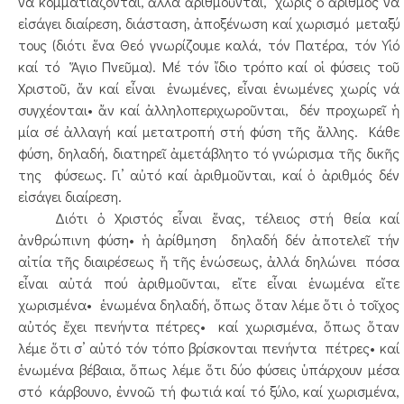
νά κομματιάζονται, ἀλλά ἀριθμοῦνται, χωρίς ὁ ἀριθμός νά
εἰσάγει διαίρεση, διάσταση, ἀποξένωση καί χωρισμό μεταξύ
τους (διότι ἕνα Θεό γνωρίζουμε καλά, τόν Πατέρα, τόν Υἱό
καί τό Ἅγιο Πνεῦμα). Μέ τόν ἴδιο τρόπο καί οἱ φύσεις τοῦ
Χριστοῦ, ἄν καί εἶναι ἑνωμένες, εἶναι ἑνωμένες χωρίς νά
συγχέονται• ἄν καί ἀλληλοπεριχωροῦνται, δέν προχωρεῖ ἡ
μία σέ ἀλλαγή καί μετατροπή στή φύση τῆς ἄλλης. Κάθε
φύση, δηλαδή, διατηρεῖ ἀμετάβλητο τό γνώρισμα τῆς δικῆς
της φύσεως. Γι’ αὐτό καί ἀριθμοῦνται, καί ὁ ἀριθμός δέν
εἰσάγει διαίρεση.
Διότι ὁ Χριστός εἶναι ἕνας, τέλειος στή θεία καί
ἀνθρώπινη φύση• ἡ ἀρίθμηση δηλαδή δέν ἀποτελεῖ τήν
αἰτία τῆς διαιρέσεως ἤ τῆς ἑνώσεως, ἀλλά δηλώνει πόσα
εἶναι αὐτά πού ἀριθμοῦνται, εἴτε εἶναι ἑνωμένα εἴτε
χωρισμένα• ἑνωμένα δηλαδή, ὅπως ὅταν λέμε ὅτι ὁ τοῖχος
αὐτός ἔχει πενήντα πέτρες• καί χωρισμένα, ὅπως ὅταν
λέμε ὅτι σ’ αὐτό τόν τόπο βρίσκονται πενήντα πέτρες• καί
ἑνωμένα βέβαια, ὅπως λέμε ὅτι δύο φύσεις ὑπάρχουν μέσα
στό κάρβουνο, ἐννοῶ τή φωτιά καί τό ξύλο, καί χωρισμένα,