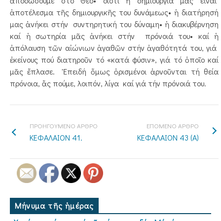
ἀποδώσουμε στό Θεό• διότι ἡ δημιουργία μᾶς εἶναι
ἀποτέλεσμα τῆς δημιουργικῆς του δυνάμεως• ἡ διατήρησή
μας ἀνήκει στήν συντηρητική του δύναμη• ἡ διακυβέρνηση
καί ἡ σωτηρία μᾶς ἀνήκει στήν πρόνοιά του• καί ἡ
ἀπόλαυση τῶν αἰώνιων ἀγαθῶν στήν ἀγαθότητά του, γιά
ἐκείνους πού διατηροῦν τό «κατά φύσιν», γιά τό ὁποῖο καί
μᾶς ἔπλασε. Ἐπειδή ὅμως ὁρισμένοι ἀρνοῦνται τή θεία
πρόνοια, ἄς πούμε, λοιπόν, λίγα καί γιά τήν πρόνοιά του.
ΠΡΟΗΓΟΥΜΕΝΟ ΑΡΘΡΟ
ΕΠΟΜΕΝΟ ΑΡΘΡΟ
ΚΕΦΑΛΑΙΟΝ 41.
ΚΕΦΑΛΑΙΟΝ 43 (Α)
Μήνυμα τῆς ἡμέρας