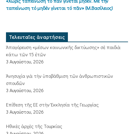
«Χωρίς ταπείνωση τό πᾶν γίνεται μηδέν. Μέ τήν
ταπείνωση τό μηδέν γίνεται τό πᾶν» (Μ.Βασίλειος)
Τελευταῖες ἀναρτήσεις
Ἀπαγόρευση «μέσων κοινωνικῆς δικτύωσης» σὲ παιδιὰ
κάτω τῶν 15 ἐτῶν
3 Αυγούστου, 2026
Ἀνησυχία γιὰ τὴν ὑποβάθμιση τῶν ἀνθρωπιστικῶν
σπουδῶν
3 Αυγούστου, 2026
Ἐπίθεση τῆς ΕΕ στὴν Ἐκκλησία τῆς Γεωργίας
3 Αυγούστου, 2026
Ἠθικὲς ἀρχὲς τῆς Τουρκίας
3 Αυγούστου, 2026