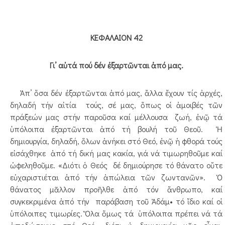
ΚΕΦΑΛΑΙΟΝ 42
Γι’ αὐτά πού δέν ἐξαρτῶνται ἀπό μας.
Ἀπ’ ὅσα δέν ἐξαρτῶνται ἀπό μας, ἄλλα ἔχουν τίς ἀρχές,
δηλαδή τήν αἰτία τούς, σέ μας, ὅπως οἱ ἀμοιβές τῶν
πράξεών μας στήν παροῦσα καί μέλλουσα ζωή, ἐνῷ τά
ὑπόλοιπα ἐξαρτῶνται ἀπό τή βουλή τοῦ Θεοῦ. Ἡ
δημιουργία, δηλαδή, ὅλων ἀνήκει στό Θεό, ἐνῷ ἡ φθορά τούς
εἰσάχθηκε ἀπό τή δική μας κακία, γιά νά τιμωρηθοῦμε καί
ὠφεληθοῦμε. «Διότι ὁ Θεός δέ δημιούρησε τό θάνατο οὔτε
εὐχαριστιέται ἀπό τήν ἀπώλεια τῶν ζωντανῶν». Ὁ
θάνατος μᾶλλον προῆλθε ἀπό τόν ἄνθρωπο, καί
συγκεκριμένα ἀπό τήν παράβαση τοῦ Ἀδάμ• τό ἴδιο καί οἱ
ὑπόλοιπες τιμωρίες. Ὅλα ὅμως τά ὑπόλοιπα πρέπει νά τά