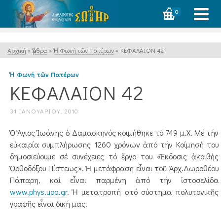
0
Αρχική
»
Ἄρθρα
»
Ἡ Φωνή τῶν Πατέρων
»
ΚΕΦΑΛΑΙΟΝ 42
Ἡ Φωνή τῶν Πατέρων
ΚΕΦΑΛΑΙΟΝ 42
31 ΙΑΝΟΥΑΡΊΟΥ, 2010
Ὁ Ἅγιος Ἰωάνης ὁ Δαμασκηνός κοιμήθηκε τό 749 μ.Χ. Μέ τήν
εὐκαιρία συμπλήρωσης 1260 χρόνων ἀπό τήν Κοίμησή του
δημοσιεύουμε σέ συνέχειες τό ἔργο του «Ἔκδοσις ἀκριβής
Ὀρθοδόξου Πίστεως». Ἡ μετάφραση εἶναι τοῦ Ἀρχ.Δωροθέου
Πάπαρη, καί εἶναι παρμένη ἀπό τήν ἰστοσελίδα
www.phys.uoa.gr
. Ἡ μετατροπή στό σύστημα πολυτονικῆς
γραφῆς εἶναι δική μας.