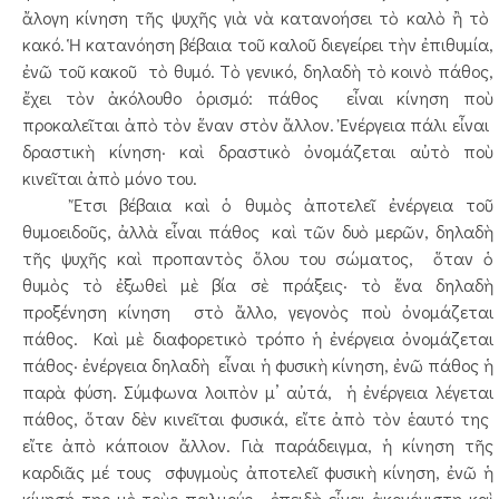
ἄλογη κίνηση τῆς ψυχῆς γιὰ νὰ κατανοήσει τὸ καλὸ ἢ τὸ
κακό. Ἡ κατανόηση βέβαια τοῦ καλοῦ διεγείρει τὴν ἐπιθυμία,
ἐνῶ τοῦ κακοῦ τὸ θυμό. Τὸ γενικό, δηλαδὴ τὸ κοινὸ πάθος,
ἔχει τὸν ἀκόλουθο ὁρισμό: πάθος εἶναι κίνηση ποὺ
προκαλεῖται ἀπὸ τὸν ἕναν στὸν ἄλλον. Ἐνέργεια πάλι εἶναι
δραστικὴ κίνηση· καὶ δραστικὸ ὀνομάζεται αὐτὸ ποὺ
κινεῖται ἀπὸ μόνο του.
Ἔτσι βέβαια καὶ ὁ θυμὸς ἀποτελεῖ ἐνέργεια τοῦ
θυμοειδοῦς, ἀλλὰ εἶναι πάθος καὶ τῶν δυὸ μερῶν, δηλαδὴ
τῆς ψυχῆς καὶ προπαντὸς ὅλου του σώματος, ὅταν ὁ
θυμὸς τὸ ἐξωθεὶ μὲ βία σὲ πράξεις· τὸ ἕνα δηλαδὴ
προξένηση κίνηση στὸ ἄλλο, γεγονὸς ποὺ ὀνομάζεται
πάθος. Καὶ μὲ διαφορετικὸ τρόπο ἡ ἐνέργεια ὀνομάζεται
πάθος· ἐνέργεια δηλαδὴ εἶναι ἡ φυσικὴ κίνηση, ἐνῶ πάθος ἡ
παρὰ φύση. Σύμφωνα λοιπὸν μ’ αὐτά, ἡ ἐνέργεια λέγεται
πάθος, ὅταν δὲν κινεῖται φυσικά, εἴτε ἀπὸ τὸν ἑαυτό της
εἴτε ἀπὸ κάποιον ἄλλον. Γιὰ παράδειγμα, ἡ κίνηση τῆς
καρδιᾶς μέ τους σφυγμοὺς ἀποτελεῖ φυσικὴ κίνηση, ἐνῶ ἡ
κίνησή της μὲ τοὺς παλμούς, ἐπειδὴ εἶναι ἀκονόνιστη καὶ