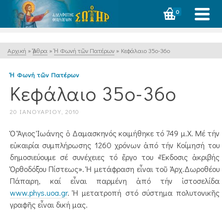
0
Αρχική
»
Ἄρθρα
»
Ἡ Φωνή τῶν Πατέρων
»
Κεφάλαιο 35ο-36ο
Ἡ Φωνή τῶν Πατέρων
Κεφάλαιο 35ο-36ο
20 ΙΑΝΟΥΑΡΊΟΥ, 2010
Ὁ Ἅγιος Ἰωάνης ὁ Δαμασκηνός κοιμήθηκε τό 749 μ.Χ. Μέ τήν
εὐκαιρία συμπλήρωσης 1260 χρόνων ἀπό τήν Κοίμησή του
δημοσιεύουμε σέ συνέχειες τό ἔργο του «Ἔκδοσις ἀκριβής
Ὀρθοδόξου Πίστεως». Ἡ μετάφραση εἶναι τοῦ Ἀρχ.Δωροθέου
Πάπαρη, καί εἶναι παρμένη ἀπό τήν ἰστοσελίδα
www.phys.uoa.gr
. Ἡ μετατροπή στό σύστημα πολυτονικῆς
γραφῆς εἶναι δική μας.