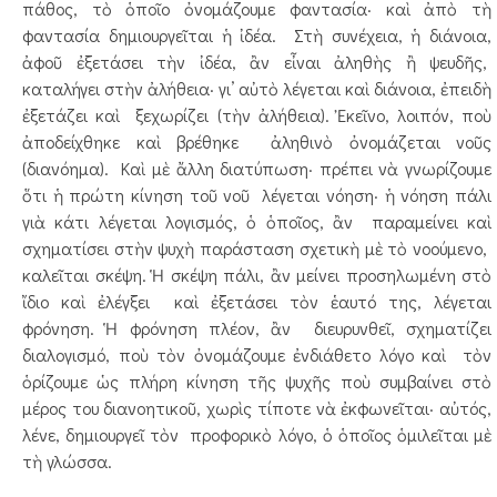
πάθος, τὸ ὁποῖο ὀνομάζουμε φαντασία· καὶ ἀπὸ τὴ
φαντασία δημιουργεῖται ἡ ἰδέα. Στὴ συνέχεια, ἡ διάνοια,
ἀφοῦ ἐξετάσει τὴν ἰδέα, ἂν εἶναι ἀληθὴς ἢ ψευδῆς,
καταλήγει στὴν ἀλήθεια· γι’ αὐτὸ λέγεται καὶ διάνοια, ἐπειδὴ
ἐξετάζει καὶ ξεχωρίζει (τὴν ἀλήθεια). Ἐκεῖνο, λοιπόν, ποὺ
ἀποδείχθηκε καὶ βρέθηκε ἀληθινὸ ὀνομάζεται νοῦς
(διανόημα). Καὶ μὲ ἄλλη διατύπωση· πρέπει νὰ γνωρίζουμε
ὅτι ἡ πρώτη κίνηση τοῦ νοῦ λέγεται νόηση· ἡ νόηση πάλι
γιὰ κάτι λέγεται λογισμός, ὁ ὁποῖος, ἂν παραμείνει καὶ
σχηματίσει στὴν ψυχὴ παράσταση σχετικὴ μὲ τὸ νοούμενο,
καλεῖται σκέψη. Ἡ σκέψη πάλι, ἂν μείνει προσηλωμένη στὸ
ἴδιο καὶ ἐλέγξει καὶ ἐξετάσει τὸν ἑαυτό της, λέγεται
φρόνηση. Ἡ φρόνηση πλέον, ἂν διευρυνθεῖ, σχηματίζει
διαλογισμό, ποὺ τὸν ὀνομάζουμε ἐνδιάθετο λόγο καὶ τὸν
ὁρίζουμε ὡς πλήρη κίνηση τῆς ψυχῆς ποὺ συμβαίνει στὸ
μέρος του διανοητικοῦ, χωρὶς τίποτε νὰ ἐκφωνεῖται· αὐτός,
λένε, δημιουργεῖ τὸν προφορικὸ λόγο, ὁ ὁποῖος ὁμιλεῖται μὲ
τὴ γλώσσα.