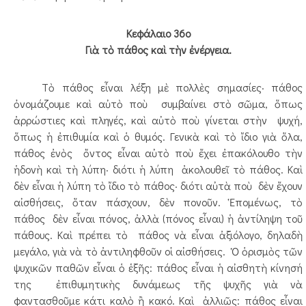
Κεφάλαιο 36ο
Γιὰ τὸ πάθος καὶ τὴν ἐνέργεια.
Τὸ πάθος εἶναι λέξη μὲ πολλὲς σημασίες· πάθος
ὀνομάζουμε καὶ αὐτὸ ποὺ συμβαίνει στὸ σῶμα, ὅπως
ἀρρώστιες καὶ πληγές, καὶ αὐτὸ ποὺ γίνεται στὴν ψυχή,
ὅπως ἡ ἐπιθυμία καὶ ὁ θυμός. Γενικὰ καὶ τὸ ἴδιο γιὰ ὅλα,
πάθος ἐνὸς ὄντος εἶναι αὐτὸ ποὺ ἔχει ἐπακόλουθο τὴν
ἡδονὴ καὶ τὴ λύπη· διότι ἡ λύπη ἀκολουθεῖ τὸ πάθος. Καὶ
δὲν εἶναι ἡ λύπη τὸ ἴδιο τὸ πάθος· διότι αὐτὰ ποὺ δὲν ἔχουν
αἰσθήσεις, ὅταν πάσχουν, δὲν πονοῦν. Ἑπομένως, τὸ
πάθος δὲν εἶναι πόνος, ἀλλὰ (πόνος εἶναι) ἡ ἀντίληψη τοῦ
πάθους. Καὶ πρέπει τὸ πάθος νὰ εἶναι ἀξιόλογο, δηλαδὴ
μεγάλο, γιὰ νὰ τὸ ἀντιληφθοῦν οἱ αἰσθήσεις. Ὁ ὁρισμὸς τῶν
ψυχικῶν παθῶν εἶναι ὁ ἑξῆς: πάθος εἶναι ἡ αἰσθητὴ κίνησή
της ἐπιθυμητικὴς δυνάμεως τῆς ψυχῆς γιὰ νὰ
φαντασθοῦμε κάτι καλὸ ἢ κακό. Καὶ ἀλλιῶς: πάθος εἶναι