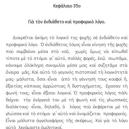
Κεφάλαιο 35ο
Γιὰ τὸν ἐνδιάθετο καὶ προφορικὸ λόγο.
Διαιρεῖται ἀκόμη τὸ λογικό της ψυχῆς σὲ ἐνδιάθετο καὶ
προφορικὸ λόγο. Ὁ ἐνδιάθετος λόγος εἶναι κίνηση τῆς ψυχῆς
ποὺ συμβαίνει μέσα στὸ νοῦ, χωρὶς ὅμως νὰ εἰπωθεῖ
τίποτε μὲ τὸ στόμα· γι’ αὐτό, πολλὲς φορές, ἐνῶ σιωπᾶμε,
κάνουμε ὁλόκληρη συνομιλία μέσα μας καὶ συζητᾶμε στὰ
ὄνειρα μᾶς. Καὶ αὐτὸ τὸ γεγονὸς πιστοποιεῖ τὴ λογικότητά
μας· μάλιστα, ὅσοι εἶναι ἀπὸ τὴ γέννησή τους κουφοὶ ἤ,
ἐξαιτίας κάποιας ἀρρώστιας ἢ δυστυχήματος, ἔχασαν τὴ
φωνή τους, εἶναι ἐξίσου λογικοί. Ὁ προφορικὸς λόγος πάλι
δείχνει τὴν ἐνέργειά του μὲ τὴ φωνὴ καὶ τὶς γλωσσικὲς
διαλέκτους· εἶναι, δηλαδή, ὁ λόγος ποὺ ἐκφέρεται μὲ τὴ
γλώσσα καὶ τὸ στόμα· γι’ αὐτὸ καὶ ὀνομάζεται προφορικός.
Εἶναι μάλιστα ἀγγελιαφόρος τῆς σκέψεως. Καὶ γιὰ τὸ λόγο
αὐτὸ λεγόμαστε ὁμιλητικοί.