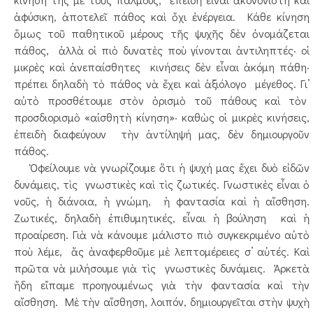
ἀφύσικη, ἀποτελεῖ πάθος καὶ ὄχι ἐνέργεια. Κάθε κίνηση
ὅμως τοῦ παθητικοῦ μέρους τῆς ψυχῆς δὲν ὀνομάζεται
πάθος, ἀλλὰ οἱ πιὸ δυνατὲς ποὺ γίνονται ἀντιληπτές· οἱ
μικρὲς καὶ ἀνεπαίσθητες κινήσεις δὲν εἶναι ἀκόμη πάθη·
πρέπει δηλαδὴ τὸ πάθος νὰ ἔχει καὶ ἀξιόλογο μέγεθος. Γι’
αὐτὸ προσθέτουμε στὸν ὁρισμὸ τοῦ πάθους καὶ τὸν
προσδιορισμὸ «αἰσθητὴ κίνηση»· καθὼς οἱ μικρὲς κινήσεις,
ἐπειδὴ διαφεύγουν τὴν ἀντίληψή μας, δὲν δημιουργοῦν
πάθος.
Ὀφείλουμε νὰ γνωρίζουμε ὅτι ἡ ψυχή μας ἔχει δυὸ εἰδῶν
δυνάμεις, τὶς γνωστικὲς καὶ τὶς ζωτικές. Γνωστικὲς εἶναι ὁ
νοῦς, ἡ διάνοια, ἡ γνώμη, ἡ φαντασία καὶ ἡ αἴσθηση.
Ζωτικές, δηλαδὴ ἐπιθυμητικές, εἶναι ἡ βούληση καὶ ἡ
προαίρεση. Γιὰ νὰ κάνουμε μάλιστο πιὸ συγκεκριμένο αὐτὸ
ποὺ λέμε, ἄς ἀναφερθοῦμε μὲ λεπτομέρειες σ’ αὐτές. Καὶ
πρῶτα νὰ μιλήσουμε γιὰ τὶς γνωστικὲς δυνάμεις. Ἀρκετὰ
ἤδη εἴπαμε προηγουμένως γιὰ τὴν φαντασία καὶ τὴν
αἴσθηση. Μὲ τὴν αἴσθηση, λοιπόν, δημιουργεῖται στὴν ψυχὴ