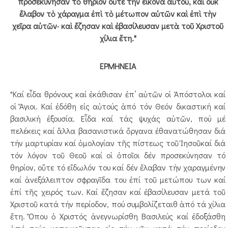
προσεκύνησαν τὸ θηρίον οὔτε τὴν εἰκόνα αὐτοῦ, καὶ οὐκ
ἔλαβον τὸ χάραγμα ἐπὶ τὸ μέτωπον αὐτῶν καὶ ἐπὶ τὴν
χεῖρα αὐτῶν· καὶ ἔζησαν καὶ ἐβασίλευσαν μετὰ τοῦ Χριστοῦ
χίλια ἔτη."
ΕΡΜΗΝΕΙΑ
"Καί εἶδα θρόνους καί ἐκάθισαν ἐπ’ αὐτῶν οἱ Ἀπόστολοι καί
οἱ Ἅγιοι. Καί ἐδόθη εἰς αὐτούς ἀπό τόν Θεόν δικαστική καί
βασιλική ἐξουσία. Εἶδα καί τάς ψυχάς αὐτῶν, πού μέ
πελέκεις καί ἄλλα βασανιστικά ὄργανα ἐθανατώθησαν διά
τήν μαρτυρίαν καί ὁμολογίαν τῆς πίστεως τοῦ Ἰησοῦκαί διά
τόν λόγον τοῦ Θεοῦ καί οἱ ὁποῖοι δέν προσεκύνησαν τό
θηρίον, οὔτε τό εἴδωλόν του καί δέν ἔλαβαν τήν χαραγμένην
καί ἀνεξάλειπτον σφραγῖδα του ἐπί τοῦ μετώπου των καί
ἐπί τῆς χειρός των. Καί ἔζησαν καί ἐβασίλευσαν μετά τοῦ
Χριστοῦ κατά τήν περίοδον, πού συμβολίζεταιθ ἀπό τά χίλια
ἔτη. Ὅπου ὁ Χριστός ἀνεγνωρίσθη Βασιλεύς καί ἐδοξάσθη