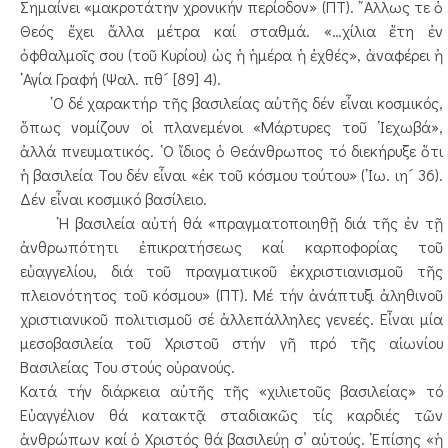
Σημαίνει «μακροτάτην χρονικήν περίοδον» (ΠΤ). ῎Αλλως τε ὁ
Θεός ἔχει ἄλλα μέτρα καί σταθμά. «…χίλια ἔτη ἐν
ὀφθαλμοῖς σου (τοῦ Κυρίου) ὡς ἡ ἡμέρα ἡ ἐχθές», ἀναφέρει ἡ
῾Αγία Γραφή (Ψαλ. πθ´ [89] 4).
῾Ο δέ χαρακτήρ τῆς βασιλείας αὐτῆς δέν εἶναι κοσμικός,
ὅπως νομίζουν οἱ πλανεμένοι «Μάρτυρες τοῦ ᾿Ιεχωβά»,
ἀλλά πνευματικός. ῾Ο ἴδιος ὁ Θεάνθρωπος τό διεκήρυξε ὅτι
ἡ βασιλεία Του δέν εἶναι «ἐκ τοῦ κόσμου τούτου» (᾿Ιω. ιη´ 36).
Δέν εἶναι κοσμικό βασίλειο.
῾Η βασιλεία αὐτή θά «πραγματοποιηθῇ διά τῆς ἐν τῇ
ἀνθρωπότητι ἐπικρατήσεως καί καρποφορίας τοῦ
εὐαγγελίου, διά τοῦ πραγματικοῦ ἐκχριστιανισμοῦ τῆς
πλειονότητος τοῦ κόσμου» (ΠΤ). Μέ τήν ἀνάπτυξι ἀληθινοῦ
χριστιανικοῦ πολιτισμοῦ σέ ἀλλεπάλληλες γενεές. Εἶναι μία
μεσοβασιλεία τοῦ Χριστοῦ στήν γῆ πρό τῆς αἰωνίου
Βασιλείας Του στούς οὐρανούς.
Κατά τήν διάρκεια αὐτῆς τῆς «χιλιετοῦς βασιλείας» τό
Εὐαγγέλιον θά κατακτᾷ σταδιακῶς τίς καρδιές τῶν
ἀνθρώπων καί ὁ Χριστός θά βασιλεύῃ σ’ αὐτούς. ᾿Επίσης «ἡ