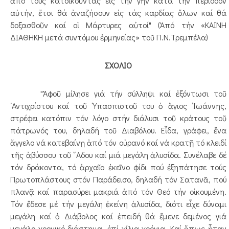
ἀπό τούς κατοικοῦντας εἰς τήν γῆν κατά τήν περίοδον
αὐτήν, ἔτσι θά ἀναζήσουν εἰς τάς καρδίας ὅλων καί θά
δοξασθοῦν καί οἱ Μάρτυρες αὐτοί" (Ἀπό τήν «ΚΑΙΝΗ
ΔΙΑΘΗΚΗ μετά συντόμου ἑρμηνείας» τοῦ Π.Ν.Τρεμπέλα)
ΣΧΟΛΙΟ
"Ἀφοῦ μίλησε γιά τήν σύλληψι καί ἐξόντωσι τοῦ
᾿Αντιχρίστου καί τοῦ ῾Υπασπιστοῦ του ὁ ἅγιος ᾿Ιωάννης,
στρέφει κατόπιν τόν λόγο στήν διάλυσι τοῦ κράτους τοῦ
πάτρωνός του, δηλαδή τοῦ Διαβόλου. Εἶδα, γράφει, ἕνα
ἄγγελο νά κατεβαίνῃ ἀπό τόν οὐρανό καί νά κρατῇ τό κλειδί
τῆς ἀβύσσου τοῦ ῞Αδου καί μιά μεγάλη ἁλυσίδα. Συνέλαβε δέ
τόν δράκοντα, τό ἀρχαῖο ἐκεῖνο φίδι πού ἐξηπάτησε τούς
Πρωτοπλάστους στόν Παράδεισο, δηλαδή τόν Σατανᾶ, πού
πλανᾷ καί παρασύρει μακριά ἀπό τόν Θεό τήν οἰκουμένη.
Τόν ἔδεσε μέ τήν μεγάλη ἐκείνη ἁλυσίδα, διότι εἶχε δύναμι
μεγάλη καί ὁ Διάβολος καί ἐπειδή θά ἔμενε δεμένος γιά
μεγάλο χρονικό διάστημα, ἐπί χίλια χρόνια. Καί ὅπως ἦταν