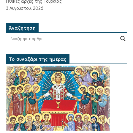
Ἠθικὲς ἀρχὲς τῆς Τουρκίας
3 Αυγούστου, 2026
Ἀναζήτηση
Το συναξάρι της ημέρας