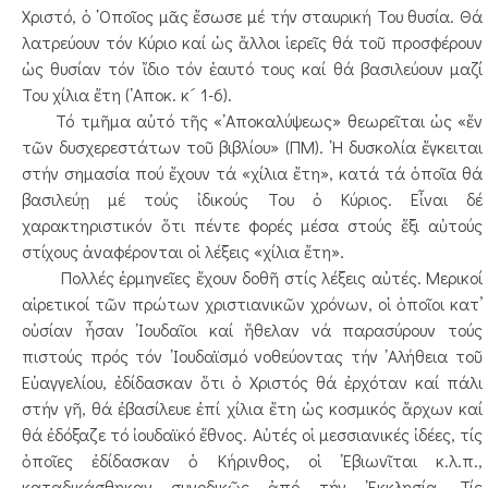
Χριστό, ὁ ῾Οποῖος μᾶς ἔσωσε μέ τήν σταυρική Του θυσία. Θά
λατρεύουν τόν Κύριο καί ὡς ἄλλοι ἱερεῖς θά τοῦ προσφέρουν
ὡς θυσίαν τόν ἴδιο τόν ἑαυτό τους καί θά βασιλεύουν μαζί
Του χίλια ἔτη (᾿Αποκ. κ´ 1-6).
Τό τμῆμα αὐτό τῆς «᾿Αποκαλύψεως» θεωρεῖται ὡς «ἕν
τῶν δυσχερεστάτων τοῦ βιβλίου» (ΠΜ). ῾Η δυσκολία ἔγκειται
στήν σημασία πού ἔχουν τά «χίλια ἔτη», κατά τά ὁποῖα θά
βασιλεύῃ μέ τούς ἰδικούς Του ὁ Κύριος. Εἶναι δέ
χαρακτηριστικόν ὅτι πέντε φορές μέσα στούς ἕξι αὐτούς
στίχους ἀναφέρονται οἱ λέξεις «χίλια ἔτη».
Πολλές ἑρμηνεῖες ἔχουν δοθῆ στίς λέξεις αὐτές. Μερικοί
αἱρετικοί τῶν πρώτων χριστιανικῶν χρόνων, οἱ ὁποῖοι κατ’
οὐσίαν ἦσαν ᾿Ιουδαῖοι καί ἤθελαν νά παρασύρουν τούς
πιστούς πρός τόν ᾿Ιουδαϊσμό νοθεύοντας τήν ᾿Αλήθεια τοῦ
Εὐαγγελίου, ἐδίδασκαν ὅτι ὁ Χριστός θά ἐρχόταν καί πάλι
στήν γῆ, θά ἐβασίλευε ἐπί χίλια ἔτη ὡς κοσμικός ἄρχων καί
θά ἐδόξαζε τό ἰουδαϊκό ἔθνος. Αὐτές οἱ μεσσιανικές ἰδέες, τίς
ὁποῖες ἐδίδασκαν ὁ Κήρινθος, οἱ ᾿Εβιωνῖται κ.λ.π.,
καταδικάσθηκαν συνοδικῶς ἀπό τήν ᾿Εκκλησία. Τίς