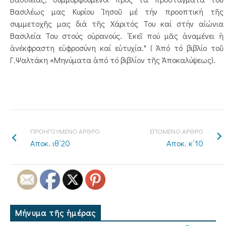
Βασιλέως μας Κυρίου ᾿Ιησοῦ μέ τήν προοπτική τῆς
συμμετοχῆς μας διά τῆς Χάριτός Του καί στήν αἰώνια
Βασιλεία Του στούς οὐρανούς. ᾿Εκεῖ πού μᾶς ἀναμένει ἡ
ἀνέκφραστη εὐφροσύνη καί εὐτυχία." ( Ἀπό τό βιβλίο τοῦ
Γ.Ψαλτάκη «Μηνύματα ἀπό τό βιβλίον τῆς Ἀποκαλύψεως).
ΠΡΟΗΓΟΥΜΕΝΟ ΑΡΘΡΟ
ΕΠΟΜΕΝΟ ΑΡΘΡΟ
Αποκ. ιθ΄20
Αποκ. κ΄10
Μήνυμα τῆς ἡμέρας