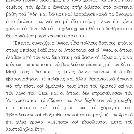
δεμένος, τόν ἔριξε ὁ ἄγγελος στήν ἄβυσσο, στά σκοτεινά
βάθη τοῦ ῞Αδη, καί ἔκλεισε καί ἐσφράγισε καλά τό ἄνοιγμα
ἀπό ἐπάνω του, γιά νά μή ἐξαπατήσῃ πλέον ἐπί χίλια
χρόνια τά ἔθνη. Μετά τά χίλια χρόνια θά τοῦ δοθῇ κάποια
ἄδεια γιά ἕνα μικρό χρονικό διάστημα.
῎Επειτα, συνεχίζει ὁ ῞Αγιος, εἶδα πολλούς θρόνους, ἐπάνω
στούς ὁποίους ἐκάθισαν οἱ ᾿Απόστολοι καί οἱ ῞Αγιοι, οἱ ὁποῖοι
ἔλαβαν ἀπό τόν Θεό δικαστική καί βασιλική ἐξουσία, γιά νά
κρίνουν τόν κόσμο καί νά βασιλεύουν αἰωνίως μέ τόν Κύριο.
Μαζί τους εἶδα καί τίς ψυχές ὅλων ἐκείνων οἱ ὁποῖοι
ἐβασανίσθηκαν μέ πελέκεις καί ἄλλα βασανιστικά ὄργανα
γιά τήν πίστι καί ὁμολογία τους ὑπέρ τοῦ Χριστοῦ καί γιά
τόν λόγο τοῦ Θεοῦ καί οἱ ὁποῖοι δέν ἐπροσκύνησαν τόν
᾿Αντίχριστο καί τό εἴδωλό του. Δέν δέχθηκαν νά χαραχθῇ
στό μέτωπο καί στό χέρι τους τό χάραγμά του.
᾿Εβασίλευσαν καί ἐδοξάσθηκαν καί αὐτοί μαζί μέ τόν Χριστό
ἐπί χίλια χρόνια. «…ἔζησαν καί ἐβασίλευσαν μετά τοῦ
Χριστοῦ χίλια ἔτη».