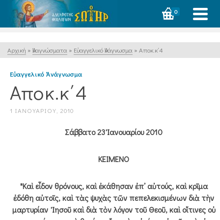
0
Αρχική
»
Ἀναγνώσματα
»
Εὐαγγελικό Ἀνάγνωσμα
»
Αποκ.κ΄4
Εὐαγγελικό Ἀνάγνωσμα
Αποκ.κ΄4
1 ΙΑΝΟΥΑΡΊΟΥ, 2010
Σάββατο 23 Ἰανουαρίου 2010
ΚΕΙΜΕΝΟ
"Καὶ εἶδον θρόνους, καὶ ἐκάθησαν ἐπ᾿ αὐτούς, καὶ κρῖμα
ἐδόθη αὐτοῖς, καὶ τὰς ψυχὰς τῶν πεπελεκισμένων διὰ τὴν
μαρτυρίαν Ἰησοῦ καὶ διὰ τὸν λόγον τοῦ Θεοῦ, καὶ οἵτινες οὐ