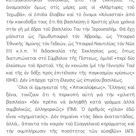
ἀναμασοῦν ὅμως στίς μέρες μας οἱ «Μάρτυρες τοῦ
᾿Ιεχωβά», οἱ ὁποῖοι ἔλαβαν καί τό ὄνομα «Χιλιασταί» ἀπό
τήν κακοδοξία τους ὅτι θά βασιλεύσῃ ὁ Χριστός χίλια χρόνια
στήν γῆ μέ ἕδρα τοῦ βασιλείου Του τήν ῾Ιερουσαλήμ. Θά ἔχῃ
μάλιστα ὡς Πρωθυπουργό τόν ᾿Αβραάμ, ὡς ῾Υπουργό
᾿Εθνικῆς ᾿Αμύνης τόν Γεδεών, ὡς ῾Υπουργό Ναυτιλίας τόν Νῶε
(!!!) κ.λ.π. ῾Η διδασκαλία τῆς ᾿Εκκλησίας μας, ὅπως
διατυπώνεται στό Σύμβολον τῆς Πίστεως, ὁμιλεῖ «περί δύο
ἐλεύσεων τοῦ Χριστοῦ, τῆς ἐν κενώσει (μέ τήν Γέννησίν Του)
καί τῆς ἐν δόξῃ πρός ἐπιτέλεσιν τῆς παγκοσμίου κρίσεως»
(ΘΗΕ). Δέν ὑπάρχει τρίτη ἔλευσις ὡς ἐπιγείου βασιλέως.
῞Ολοι οἱ ἑρμηνευταί τῆς «᾿Αποκαλύψεως», ῞Ελληνες καί
ξένοι, τονίζουν ὅτι ἡ περικοπή αὐτή γιά τήν «χιλιετῆ
βασιλεία» «δέν πρέπει νά ἐκληφθῇ κατά γράμμα ἀλλά
συμβολικῶς, ἀλληγορικῶς» (ΠΜ). ῾Ο ἀριθμός «χίλια» ἐδῶ
εἶναι «σχηματικός». Δέν σημαίνει «τάς δέκα ἑκατοντάδας,
ἀλλά… ἅπαντα τόν καιρόν τοῦ Εὐαγγελικοῦ κηρύγματος καί
τήν συμπλήρωσιν τῆς ποσότητος τῶν εὐσεβῶν» (ΑΠ).