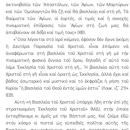
ἀκτινοβολία τῶν ᾿Αποστόλων, τῶν ῾Αγίων, τῶν Μαρτύρων
καί τῶν ῾Ομολογητῶν θά ζῇ καί θά βασιλεύῃ καί στή γῆ. Τά
θαύματα τῶν ῾Αγίων, οἱ ἑορτές, οἱ τιμές καί ἡ συνεχής
πνευματική ἐπίδρασις τῶν ῾Αγίων στή ζωή μας θά
ἀποβαίνουν σέ δόξα καί τιμή τους» (ΧΒ).
«῞Οσα λέγονται στό ἱερό κείμενο, ἐφόσον δέν ἔγινε ἀκόμη
ἡ Δευτέρα Παρουσία τοῦ Χριστοῦ, εἶναι ἑπόμενο νά
ἀναφέρωνται στή βασιλεία τοῦ Χριστοῦ στή γῆ μέ τήν
πνευματική φυσικά ἔννοια τοῦ ὅρου, δηλαδή σ’ αὐτό πού
λέμε ᾿Εκκλησία τοῦ Χριστοῦ στή γῆ… ῾Η βασιλεία αὐτή τοῦ
Χριστοῦ στή γῆ εἶναι καί ὁρατή ὡς ᾿Εκκλησία, ἀλλά ἔχει καί
βάθος ἐσωτερικό καί μυστικό καί τό ἐκφράζει ἡ ρήση τοῦ
Κυρίου “ἡ βασιλεία τοῦ Θεοῦ ἐντός ὑμῶν ἐστιν” (Λουκ. ιζ´ 21)»
(ΕΒ).
Αὐτή «ἡ Βασιλεία τοῦ Χριστοῦ ὑπάρχει ἤδη στήν ἐπί γῆς
στρατευομένη ᾿Εκκλησία τοῦ Χριστοῦ» (ΜΔ), στήν ὁποία
ἐνταχθήκαμε κι ἐμεῖς μέ τήν Βάπτισί μας. Καί ζοῦμε ἐδῶ
στόν κόσμο οἱ πιστοί ὡς εὐπειθεῖς πολῖται αὐτῆς τῆς
Βασιλείας, συμμορφούμενοι πρός τά προστάγματα τοῦ