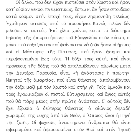
Οἱ ἄλλοι, πού δέν εἶχαν πιστεύσει στόν Χριστό καί ἦσαν
κατ’ οὐσίαν νεκροί πνευματικῶς, ἔστω κι ἄν ἦσαν σπουδαῖοι
κατά κόσμον στήν ἐποχή τους, εἶχαν λησμονηθῆ τελείως.
᾿Εχάθηκαν ἐντελῶς ἀπό τό προσκήνιο. Κανείς πλέον δέν
μιλοῦσε γι’ αὐτούς. ᾿Επί χίλια χρόνια, κατά τό διάστημα
δηλαδή τῆς ἐπικρατήσεως τοῦ Εὐαγγελίου στόν κόσμο, οἱ
μόνοι πού δοξάζονταν καί φαίνονταν νά ζοῦν ἦσαν οἱ ἥρωες
καί οἱ Μάρτυρες τῆς Πίστεως, πού ἦσαν ἄσημοι καί
περιφρονημένοι ἕως τότε. ῾Η δόξα τους αὐτή, πού εἶναι
πρόγευσις τῆς δόξης πού θά ἀπολαμβάνουν αἰωνίως μετά
τήν Δευτέρα Παρουσία, εἶναι «ἡ ἀνάστασις ἡ πρώτη».
Νικηταί τῆς ἁμαρτίας, πού εἶναι θάνατος, ἀπολαμβάνουν
τήν δόξα μαζί μέ τόν Χριστό καί στήν γῆ. Τούς ὑμνοῦν καί
τούς ἐγκωμιάζουν οἱ πιστοί. Εὐτυχισμένος καί ἅγιος αὐτός
πού θά πάρῃ μέρος στήν πρώτη ἀνάστασι. Σ’ αὐτούς δέν
ἔχει ἐξουσία ὁ δεύτερος θάνατος, ὁ αἰώνιος δηλαδή
χωρισμός τῆς ψυχῆς ἀπό τόν Θεόν, ὁ ῾Οποῖος εἶναι ἡ Πηγή
τῆς ζωῆς. Οἱ ψυχικῶς ἀναστημένοι ἄνθρωποι θά εἶναι
ἀφιερωμένοι καί ἀφωσιωμένοι στόν Θεό καί στόν ᾿Ιησοῦ