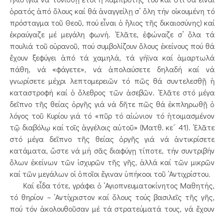
ὁρατός ἀπό ὅλους καί θά ἀναγγείλῃ σ’ ὅλη τήν οἰκουμένη τό
πρόσταγμα τοῦ Θεοῦ, πού εἶναι ὁ ἥλιος τῆς δικαιοσύνης) καί
ἐκραύγαζε μέ μεγάλη φωνή. ᾿Ελᾶτε, ἐφώναζε σ’ ὅλα τά
πουλιά τοῦ οὐρανοῦ, πού συμβολίζουν ὅλους ἐκείνους πού θά
ἔχουν ξεφύγει ἀπό τά χαμηλά, τά γήϊνα καί ἁμαρτωλά
πάθη, νά «φάγετε», νά ἀπολαύσετε δηλαδή καί νά
γνωρίσετε μέχρι λεπτομερειῶν τό πῶς θά συντελεσθῇ ἡ
καταστροφή καί ὁ ὄλεθρος τῶν ἀσεβῶν. ᾿Ελᾶτε στό μέγα
δεῖπνο τῆς θείας ὀργῆς γιά νά δῆτε πῶς θά ἐκπληρωθῇ ὁ
λόγος τοῦ Κυρίου γιά τό «πῦρ τό αἰώνιον τό ἡτοιμασμένον
τῷ διαβόλῳ καί τοῖς ἀγγέλοις αὐτοῦ» (Ματθ. κε´ 41). ᾿Ελᾶτε
στό μέγα δεῖπνο τῆς θείας ὀργῆς γιά νά ἀντικρίσετε
κατάματα, ὥστε νά μή σᾶς διαφύγῃ τίποτε, τήν συντριβήν
ὅλων ἐκείνων τῶν ἰσχυρῶν τῆς γῆς, ἀλλά καί τῶν μικρῶν
καί τῶν μεγάλων οἱ ὁποῖοι ἔγιναν ὑπήκοοι τοῦ ᾿Αντιχρίστου.
Καί εἶδα τότε, γράφει ὁ ῾Αγιοπνευματοκίνητος Μαθητής,
τό θηρίον – ᾿Αντίχριστον καί ὅλους τούς βασιλεῖς τῆς γῆς,
πού τόν ἀκολουθοῦσαν μέ τά στρατεύματά τους, νά ἔχουν