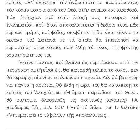
κράτος ἀλλ’ ὁλόκληρη τήν ἀνθρωπότητα, παρασύροντας
τόν κόσμο μακριά ἀπό τόν Θεό, στήν ἀνομία καί διαφθορά.
᾿Εάν ὑπάρχουν καί στήν ἐποχή μας κακοῦργοι καί
ἐγκληματίαι, πού, ὅταν ἀποκαλύπτεται ἡ δρᾶσις τους, μᾶς
κυριεύει τρόμος καί φόβος, σκεφθῆτε τί θά εἶναι ἐκεῖνα τά
ὄργανα τοῦ Σατανᾶ μέ τά ὁποῖα θά ἐπιχειρήσῃ νά
κυριαρχήσῃ στόν κόσμο, πρίν ἔλθῃ τό τέλος τῆς φρικτῆς
δραστηριότητός του.
᾿Εκεῖνο πάντως πού βγαίνει ὡς συμπέρασμα ἀπό τήν
περιγραφή αὐτή εἶναι ὅτι θά παταχθῇ τελικά τό κακόν. Δέν
θά κυριαρχῇ αἰωνίως στόν κόσμο ἡ ἀνομία. Δέν θά βασιλεύῃ
γιά πάντα ἡ ἀσέβεια. Θά ἔλθῃ ἡ ὥρα πού θά καταπέσῃ τό
κράτος τοῦ ᾿Αντιχρίστου. «῾Η ἄμεση παρέμβαση τοῦ Θεοῦ…
θά συντρίψει ὁλοσχερῶς τίς σκοτεινές δυνάμεις» (᾿Α.
Θεοδώρου, ἔ.ἀ., σελ. 50)." ( Ἀπό τό βιβλίο τοῦ Γ.Ψαλτάκη
«Μηνύματα ἀπό τό βιβλίον τῆς Ἀποκαλύψεως).