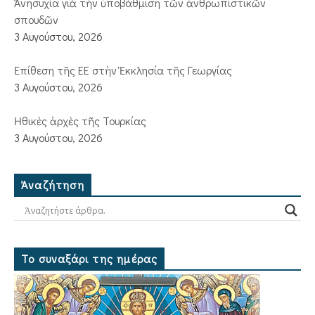
Ἀνησυχία γιὰ τὴν ὑποβάθμιση τῶν ἀνθρωπιστικῶν
σπουδῶν
3 Αυγούστου, 2026
Ἐπίθεση τῆς ΕΕ στὴν Ἐκκλησία τῆς Γεωργίας
3 Αυγούστου, 2026
Ἠθικὲς ἀρχὲς τῆς Τουρκίας
3 Αυγούστου, 2026
Ἀναζήτηση
Το συναξάρι της ημέρας