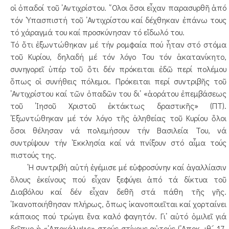
οἱ ὀπαδοί τοῦ ᾿Αντιχρίστου. ῞Ολοι ὅσοι εἶχαν παρασυρθῆ ἀπό
τόν ῾Υπασπιστή τοῦ ᾿Αντιχρίστου καί δέχθηκαν ἐπάνω τους
τό χάραγμά του καί προσκύνησαν τό εἴδωλό του.
Τό ὅτι ἐξωντώθηκαν μέ τήν ρομφαία πού ἦταν στό στόμα
τοῦ Κυρίου, δηλαδή μέ τόν λόγο Του τόν ἀκατανίκητο,
συνηγορεῖ ὑπέρ τοῦ ὅτι δέν πρόκειται ἐδῶ περί πολέμου
ὅπως οἱ συνήθεις πόλεμοι. Πρόκειται περί συντριβῆς τοῦ
᾿Αντιχρίστου καί τῶν ὀπαδῶν του δι᾿ «ἀοράτου ἐπεμβάσεως
τοῦ ᾿Ιησοῦ Χριστοῦ ἐκτάκτως δραστικῆς» (ΠΤ).
᾿Εξωντώθηκαν μέ τόν λόγο τῆς ἀληθείας τοῦ Κυρίου ὅλοι
ὅσοι θέλησαν νά πολεμήσουν τήν Βασιλεία Του, νά
συντρίψουν τήν ᾿Εκκλησία καί νά πνίξουν στό αἷμα τούς
πιστούς της.
῾Η συντριβή αὐτή ἐγέμισε μέ εὐφροσύνην καί ἀγαλλίασιν
ὅλους ἐκείνους πού εἶχαν ξεφύγει ἀπό τά δίκτυα τοῦ
Διαβόλου καί δέν εἶχαν δεθῆ στά πάθη τῆς γῆς.
῾Ικανοποιήθησαν πλήρως, ὅπως ἱκανοποιεῖται καί χορταίνει
κάποιος πού τρώγει ἕνα καλό φαγητόν. Γι᾿ αὐτό ὁμιλεῖ γιά
δεῖπνο ἡ «᾿Αποκάλυψις» στούς στίχους αὐτούς (᾿Αποκ. ιθ´ 17-