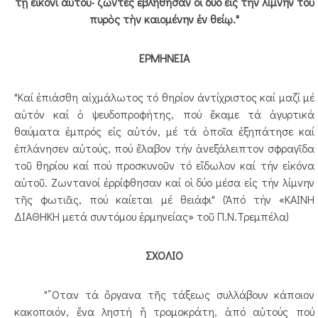
τῇ εἰκόνι αὐτοῦ· ζῶντες ἐβλήθησαν οἱ δύο εἰς τὴν λίμνην τοῦ
πυρὸς τὴν καιομένην ἐν θείῳ."
ΕΡΜΗΝΕΙΑ
"Καί ἐπιάσθη αἰχμάλωτος τό θηρίον άντίχριστος καί μαζί μέ
αὐτόν καί ὁ ψευδοπροφήτης, πού ἔκαμε τά ἀγυρτικά
θαύματα ἐμπρός εἰς αὐτόν, μέ τά ὁποῖα ἐξηπάτησε καί
ἐπλάνησεν αὐτούς, πού ἔλαβον τήν ἀνεξάλειπτον σφραγῖδα
τοῦ θηρίου καί πού προσκυνοῦν τό εἴδωλον καί τήν εἰκόνα
αὐτοῦ. Ζωντανοί ἐρρίφθησαν καί οἱ δύο μέσα εἰς τήν λίμνην
τῆς φωτιᾶς, πού καίεται μέ θειάφι" (Ἀπό τήν «ΚΑΙΝΗ
ΔΙΑΘΗΚΗ μετά συντόμου ἑρμηνείας» τοῦ Π.Ν.Τρεμπέλα)
ΣΧΟΛΙΟ
"῞Οταν τά ὄργανα τῆς τάξεως συλλάβουν κάποιον
κακοποιόν, ἕνα ληστή ἤ τρομοκράτη, ἀπό αὐτούς πού