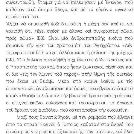
συγκεντρωθῆ, ἕτοιμοι γιά νά πολεμήσουν μέ ᾿Εκεῖνον, πού
καθόταν στό ἄσπρο ἄλογο, καί μέ τό οὐράνιο ἀγγελικό
στράτευμά Του.
᾿Αξίζει νά σημειωθῇ ἐδῶ ὅτι αὐτή ἡ μάχη δέν πρέπει νά
νομισθῇ ὅτι «ἔχει σχέση μέ ἄλογα καί συγκρούσεις σῶμα
πρός σῶμα» (ΕΒ). Εἶναι μία ἀνθρωποπαθής εἰκόνα πού
σημαίνει τήν νίκη τοῦ Χριστοῦ ἐπί τοῦ ᾿Αντιχρίστου. «Δέν
περιγράφεται δέ ἡ μάχη, ἀλλά κυρίως ἡ ἔκβαση τῆς μάχης»
(ΙΦ). ῞Οτι δηλαδή συνελήφθη αἰχμάλωτος ὁ ᾿Αντίχριστος καί
ὁ ῾Υπασπιστής του καί, ὅπως ἦσαν ζωντανοί, ρίχθηκαν καί
οἱ δύο «εἰς τήν λίμνην τοῦ πυρός»· στήν λίμνη τῆς φωτιᾶς
πού ἔκαιε μέ θειάφι. Μέσα στό καμίνι ἐκεῖνο, μέ τίς
ἀποπνικτικές ἀναθυμιάσεις καί ὀσμές πού ἔβγαιναν ἀπό τό
καμένο θειάφι τελείωσαν τήν βρωμερή δραστηριότητά τους
οἱ στυγνοί ἐκεῖνοι δολοφόνοι καί τρομοκράται, τά ὄργανα
τοῦ δράκοντος Διαβόλου, πού κατετάραξαν τήν οἰκουμένη.
Μαζί τους θανατώθηκαν μέ τήν ρομφαία πού ἔβγαινε
ἀπό τό στόμα ᾿Εκείνου ὁ ῾Οποῖος καθόταν στό ἄλογό Του
ἀτρόμητος νικητής καί ἐξουσιαστής τῶν πάντων, καί ὅλοι