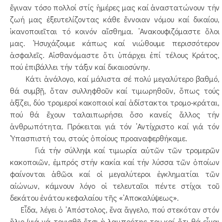
ἔγιναν τόσο πολλοί στίς ἡμέρες μας καί ἀναστατώνουν τήν
ζωή μας ἐξευτελίζοντας κάθε ἔννοιαν νόμου καί δικαίου,
ἱκανοποιεῖται τό κοινόν αἴσθημα. ᾿Ανακουφιζόμαστε ὅλοι
μας. ῾Ησυχάζουμε κάπως καί νιώθουμε περισσότερον
ἀσφαλεῖς. Αἰσθανόμαστε ὅτι ὑπάρχει ἐπί τέλους Κράτος,
πού ἐπιβάλλει τήν τάξιν καί δικαιοσύνην.
Κάτι ἀνάλογο, καί μάλιστα σέ πολύ μεγαλύτερο βαθμό,
θά συμβῇ, ὅταν συλληφθοῦν καί τιμωρηθοῦν, ὅπως τούς
ἀξίζει, δύο τρομεροί κακοποιοί καί ἀδίστακτοι τρομο-κράται,
πού θά ἔχουν ταλαιπωρήσει ὅσο κανείς ἄλλος τήν
ἀνθρωπότητα. Πρόκειται γιά τόν ᾿Αντίχριστο καί γιά τόν
῾Υπασπιστή του, στούς ὁποίους προαναφερθήκαμε.
Γιά τήν σύλληψι καί τιμωρία αὐτῶν τῶν τρομερῶν
κακοποιῶν, ἐμπρός στήν κακία καί τήν λύσσα τῶν ὁποίων
φαίνονται ἀθῶοι καί οἱ μεγαλύτεροι ἐγκληματίαι τῶν
αἰώνων, κάμνουν λόγο οἱ τελευταῖοι πέντε στίχοι τοῦ
δεκάτου ἐνάτου κεφαλαίου τῆς «᾿Αποκαλύψεως».
Εἶδα, λέγει ὁ ᾿Απόστολος, ἕνα ἄγγελο, πού στεκόταν στόν
ἥλιο (γιά νά τονισθῇ ἔτσι ἡ λαμπρότης του καί ὅτι θά εἶναι