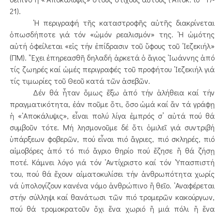
21).
῾Η περιγραφή τῆς καταστροφῆς αὐτῆς διακρίνεται
ὁπωσδήποτε γιά τόν «ὠμόν ρεαλισμόν» της. ῾Η ὠμότης
αὐτή ὀφείλεται «εἰς τήν ἐπίδρασιν τοῦ ὕφους τοῦ ᾿Ιεζεκιήλ»
(ΠΜ). ῎Εχει ἐπηρεασθῆ δηλαδή ἀρκετά ὁ ἅγιος ᾿Ιωάννης ἀπό
τίς ζωηρές καί ὠμές περιγραφές τοῦ προφήτου ᾿Ιεζεκιήλ γιά
τίς τιμωρίες τοῦ Θεοῦ κατά τῶν ἀσεβῶν.
Δέν θά ἦταν ὅμως ἔξω ἀπό τήν ἀλήθεια καί τήν
πραγματικότητα, ἐάν ποῦμε ὅτι, ὅσο ὠμά καί ἄν τά γράφῃ
ἡ «᾿Αποκάλυψις», εἶναι πολύ λίγα ἐμπρός σ’ αὐτά πού θά
συμβοῦν τότε. Μή λησμονοῦμε δέ ὅτι ὁμιλεῖ γιά συντριβή
ὑπάρξεων φοβερῶν, πού εἶναι πιό ἄγριες, πιό σκληρές, πιό
αἱμοβόρες ἀπό τό πιό ἄγριο θηρίο πού ἔζησε ἤ θά ζήσῃ
ποτέ. Κάμνει λόγο γιά τόν ᾿Αντίχριστο καί τόν ῾Υπασπιστή
του, πού θά ἔχουν αἱματοκυλίσει τήν ἀνθρωπότητα χωρίς
νά ὑπολογίζουν κανένα νόμο ἀνθρώπινο ἤ θεῖο. ᾿Αναφέρεται
στήν σύλληψι καί θανάτωσι τῶν πιό τρομερῶν κακούργων,
πού θά τρομοκρατοῦν ὄχι ἕνα χωριό ἤ μιά πόλι ἤ ἕνα