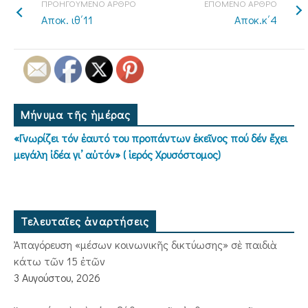
ΠΡΟΗΓΟΥΜΕΝΟ ΑΡΘΡΟ
ΕΠΟΜΕΝΟ ΑΡΘΡΟ
Αποκ. ιθ΄11
Αποκ.κ΄4
Μήνυμα τῆς ἡμέρας
«Γνωρίζει τόν ἑαυτό του προπάντων ἐκεῖνος πού δέν ἔχει
μεγάλη ἰδέα γι’ αὐτόν» ( ἱερός Χρυσόστομος)
Τελευταῖες ἀναρτήσεις
Ἀπαγόρευση «μέσων κοινωνικῆς δικτύωσης» σὲ παιδιὰ
κάτω τῶν 15 ἐτῶν
3 Αυγούστου, 2026