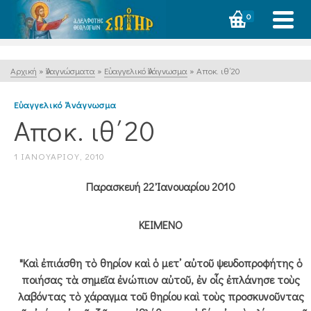
0
Αρχική
»
Ἀναγνώσματα
»
Εὐαγγελικό Ἀνάγνωσμα
»
Αποκ. ιθ΄20
Εὐαγγελικό Ἀνάγνωσμα
Αποκ. ιθ΄20
1 ΙΑΝΟΥΑΡΊΟΥ, 2010
Παρασκευή 22 Ἰανουαρίου 2010
ΚΕΙΜΕΝΟ
"Καὶ ἐπιάσθη τὸ θηρίον καὶ ὁ μετ᾿ αὐτοῦ ψευδοπροφήτης ὁ
ποιήσας τὰ σημεῖα ἐνώπιον αὐτοῦ, ἐν οἷς ἐπλάνησε τοὺς
λαβόντας τὸ χάραγμα τοῦ θηρίου καὶ τοὺς προσκυνοῦντας