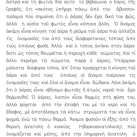
ἄστρα καὶ τὴ φωτιά. Καὶ αὐτὸ τὸ βεβαιώνει ὁ λόγος τῆς
Γραφῆς, ὅτι «σκότος ὑπῆρχε πάνω ἀπὸ τὴν ἄβυσσο»·
πράγμα ποὺ σημαίνει ὅτι ὁ ἀέρας δὲν ἔχει δικό του φῶς,
ἀλλὰ ἡ οὐσία τοῦ φωτὸς εἶναι κάποια ἄλλη. Ὁ ἄνεμος
ἀκόμη εἶναι κίνηση τοῦ ἀέρα ἢ ρεῦμα τοῦ ἀέρα ποὺ ἀλλάζει
τὶς ὀνομασίες του ἀπὸ τοὺς διαφορετικοὺς τόπους ἀπὸ
τοὺς ὁποίους φυσᾶ. Ἀλλὰ καὶ ὁ τόπος ἀνήκει στὸν ἀέρα·
διότι ὡς τόπος θεωρεῖται ἡ περιοχὴ κάθε σώματος. Καὶ τί
ἄλλο περιέχει τὰ σώματα, παρὰ ὁ ἀέρας; Ὑπάρχουν
μάλιστα διάφοροι τόποι, ἀπ’ ὅπου προέρχεται ἡ κίνηση τοῦ
ἀέρα καὶ ἀπό τους ὁποίους οἱ ἄνεμοι παίρνουν τὶς
ὀνομασίες τους· καὶ ὅλοι οἱ ἄνεμοι εἶναι δώδεκα. Λένε ἀκόμη
ὅτι ὁ ἀέρας εἶναι σβήσιμο φωτιᾶς ἢ ἀτμὸς νεροῦ ποὺ ἔχει
θερμανθεῖ. Ὁ ἀέρας, λοιπὸν εἶναι θερμὸς στὴ φύση του,
ἀλλὰ ψύχεται ἀπὸ τὴν ἐπαφή του μὲ τὸ νερὸ καὶ τὸ
ἔδαφος, μὲ ἀποτέλεσμα τὰ κάτω στρώματά του νὰ εἶναι
ψυχρά, ἐνῶ τὰ πάνω θερμά. Ἄνεμοι φυσοῦν οἱ ἑξῆς: ἀπὸ τὴ
θερινὴ ἀνατολὴ ὁ καικίας (=βορειοανατολικός), ποὺ
ὀνομάζεται καὶ μέσης, ἀπὸ τὴν ἰσημερινὴ ἀνατολὴ ὁ