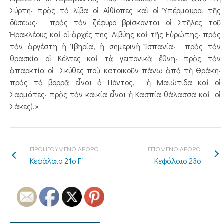
Σύρτη· πρὸς τὸ λίβα οἱ Αἰθίοπες καὶ οἱ Ὑπέρμαυροι τῆς
δύσεως· πρὸς τὸν ζέφυρο βρίσκονται οἱ Στῆλες τοῦ
Ἠρακλέους καὶ οἱ ἀρχές της Λιβύης καὶ τῆς Εὐρώπης· πρὸς
τὸν ἀργέστη ἡ Ἰβηρία, ἡ σημερινὴ Ἱσπανία· πρὸς τὸν
θρασκία οἱ Κέλτες καὶ τὰ γειτονικὰ ἔθνη· πρὸς τὸν
ἀπαρκτία οἱ Σκύθες ποὺ κατοικοῦν πάνω ἀπὸ τὴ Θράκη·
πρὸς τὸ βορρᾶ εἶναι ὁ Πόντος, ἡ Μαιώτιδα καὶ οἱ
Σαρμάτες· πρὸς τὸν καικία εἶναι ἡ Κασπία θάλασσα καὶ οἱ
Σάκες).»
ΠΡΟΗΓΟΥΜΕΝΟ ΑΡΘΡΟ
ΕΠΟΜΕΝΟ ΑΡΘΡΟ
Κεφάλαιο 21ο Γ΄
Κεφάλαιο 23ο