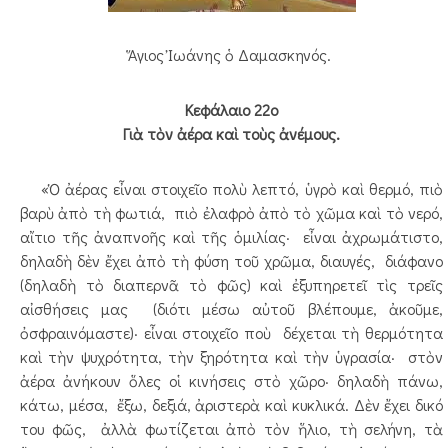
Ἅγιος Ἰωάνης ὁ Δαμασκηνός.
Κεφάλαιο 22ο
Γιὰ τὸν ἀέρα καὶ τοὺς ἀνέμους.
«Ὁ ἀέρας εἶναι στοιχεῖο πολὺ λεπτό, ὑγρὸ καὶ θερμό, πιὸ
βαρὺ ἀπὸ τὴ φωτιά, πιὸ ἐλαφρὸ ἀπὸ τὸ χῶμα καὶ τὸ νερό,
αἴτιο τῆς ἀναπνοῆς καὶ τῆς ὁμιλίας· εἶναι ἀχρωμάτιστο,
δηλαδὴ δὲν ἔχει ἀπὸ τὴ φύση τοῦ χρῶμα, διαυγές, διάφανο
(δηλαδὴ τὸ διαπερνᾶ τὸ φῶς) καὶ ἐξυπηρετεῖ τὶς τρεῖς
αἰσθήσεις μας (διότι μέσω αὐτοῦ βλέπουμε, ἀκοῦμε,
ὀσφραινόμαστε)· εἶναι στοιχεῖο ποὺ δέχεται τὴ θερμότητα
καὶ τὴν ψυχρότητα, τὴν ξηρότητα καὶ τὴν ὑγρασία· στὸν
ἀέρα ἀνήκουν ὅλες οἱ κινήσεις στὸ χῶρο· δηλαδὴ πάνω,
κάτω, μέσα, ἔξω, δεξιά, ἀριστερὰ καὶ κυκλικά. Δὲν ἔχει δικό
του φῶς, ἀλλὰ φωτίζεται ἀπὸ τὸν ἥλιο, τὴ σελήνη, τὰ