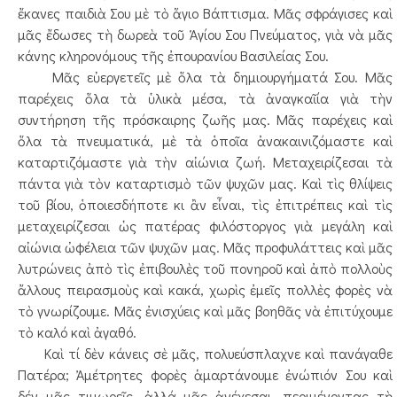
ἔκανες παιδιὰ Σου μὲ τὸ ἅγιο Βάπτισμα. Μᾶς σφράγισες καὶ
μᾶς ἔδωσες τὴ δωρεὰ τοῦ Ἁγίου Σου Πνεύματος, γιὰ νὰ μᾶς
κάνης κληρονόμους τῆς ἐπουρανίου Βασιλείας Σου.
Μᾶς εὐεργετεῖς μὲ ὅλα τὰ δημιουργήματά Σου. Μᾶς
παρέχεις ὅλα τὰ ὑλικὰ μέσα, τὰ ἀναγκαῖία γιὰ τὴν
συντήρηση τῆς πρόσκαιρης ζωῆς μας. Μᾶς παρέχεις καὶ
ὅλα τὰ πνευματικά, μὲ τὰ ὁποῖα ἀνακαινιζόμαστε καὶ
καταρτιζόμαστε γιὰ τὴν αἰώνια ζωή. Μεταχειρίζεσαι τὰ
πάντα γιὰ τὸν καταρτισμὸ τῶν ψυχῶν μας. Καὶ τὶς θλίψεις
τοῦ βίου, ὁποιεσδήποτε κι ἂν εἶναι, τὶς ἐπιτρέπεις καὶ τὶς
μεταχειρίζεσαι ὡς πατέρας φιλόστοργος γιὰ μεγάλη καὶ
αἰώνια ὠφέλεια τῶν ψυχῶν μας. Μᾶς προφυλάττεις καὶ μᾶς
λυτρώνεις ἀπὸ τὶς ἐπιβουλὲς τοῦ πονηροῦ καὶ ἀπὸ πολλοὺς
ἄλλους πειρασμοὺς καὶ κακά, χωρὶς ἐμεῖς πολλὲς φορὲς νὰ
τὸ γνωρίζουμε. Μᾶς ἐνισχύεις καὶ μᾶς βοηθᾶς νὰ ἐπιτύχουμε
τὸ καλό καὶ ἀγαθό.
Καὶ τί δὲν κάνεις σὲ μᾶς, πολυεύσπλαχνε καὶ πανάγαθε
Πατέρα; Ἀμέτρητες φορὲς ἁμαρτάνουμε ἐνώπιόν Σου καὶ
δέν μᾶς τιμωρεῖς, ἀλλά μᾶς ἀνέχεσαι, περιμένοντας τὴ