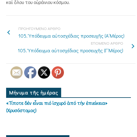
καὶ ὅλου του οὐράνιου κόσμου.
ΠΡΟΗΓΟΥΜΕΝΟ ΑΡΘΡΟ
105. Ὑπόδειγμα αὐτοσχέδιας προσευχῆς (Α΄Μέρος)
ΕΠΟΜΕΝΟ ΑΡΘΡΟ
105. Ὑπόδειγμα αὐτοσχέδιας προσευχῆς (Γ΄Μέρος)
Μήνυμα τῆς ἡμέρας
«Τίποτε δέν εἶναι πιό ἰσχυρό ἀπό τήν ἐπιείκεια»
(Χρυσόστομος)