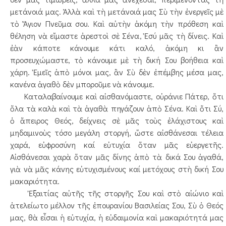
μετάνοιά μας. Ἀλλὰ καὶ τὴ μετάνοιά μας Σὺ τὴν ἐνεργεῖς μὲ
τὸ Ἅγιον Πνεῦμα σου. Καὶ αὐτὴν ἀκόμη τὴν πρόθεση καὶ
θέληση νὰ εἴμαστε ἀρεστοὶ σὲ Σένα, Ἐσύ μᾶς τὴ δίνεις. Καὶ
ἐὰν κάποτε κάνουμε κάτι καλό, ἀκόμη κι ἂν
προσευχώμαστε, τὸ κάνουμε μὲ τὴ δική Σου βοήθεια καὶ
χάρη. Ἐμεῖς ἀπὸ μόνοι μας, ἂν Σὺ δὲν ἐπέμβης μέσα μας,
κανένα ἀγαθὸ δὲν μποροῦμε νὰ κάνουμε.
Καταλαβαίνουμε καὶ αἰσθανόμαστε, οὐράνιε Πάτερ, ὅτι
ὅλα τὰ καλὰ καὶ τὰ ἀγαθὰ πηγάζουν ἀπὸ Σένα. Καὶ ὅτι Σύ,
ὁ ἄπειρος Θεός, δείχνεις σὲ μᾶς τοὺς ἐλάχιστους καὶ
μηδαμινοὺς τόσο μεγάλη στοργή, ὥστε αἰσθάνεσαι τέλεια
χαρά, εὐφροσύνη καί εὐτυχία ὅταν μᾶς εὐεργετῆς.
Αἰσθάνεσαι χαρὰ ὅταν μᾶς δίνης ἀπὸ τὰ δικά Σου ἀγαθά,
γιὰ νὰ μᾶς κάνης εὐτυχισμένους καί μετόχους στὴ δική Σου
μακαριότητα.
Ἐξαιτίας αὐτῆς τῆς στοργῆς Σου καὶ στὸ αἰώνιο καὶ
ἀτελείωτο μέλλον τῆς ἐπουρανίου Βασιλείας Σου, Σὺ ὁ Θεός
μας, θὰ εἶσαι ἡ εὐτυχία, ἡ εὐδαιμονία καὶ μακαριότητά μας