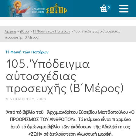
0
Αρχική
»
Ἄρθρα
»
Ἡ Φωνή τῶν Πατέρων
»
105. Ὑπόδειγμα αὐτοσχέδιας
προσευχῆς (Β΄Μέρος)
Ἡ Φωνή τῶν Πατέρων
105. Ὑπόδειγμα
αὐτοσχέδιας
προσευχῆς (Β΄Μέρος)
6 ΝΟΕΜΒΡΊΟΥ, 2009
Ἀπό τό βιβλίο τοῦ Ἀρχιμανδρίτου Εὐσεβίου Ματθοπούλου «Ο
ΠΡΟΟΡΙΣΜΟΣ ΤΟΥ ΑΝΘΡΩΠΟΥ». Τό κείμενο εἶναι παρμένο
ἀπό τό ὁμώνυμο βιβλίο τῶν ἐκδόσεων τῆς Ἀδελφότητος
«ΖΩΗ» σέ ἁπλούστερη γλωσσική μορφή.