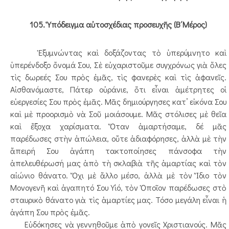
105. Ὑπόδειγμα αὐτοσχέδιας προσευχῆς (Β΄Μέρος)
Ἐξυμνώντας καὶ δοξάζοντας τὸ ὑπερύμνητο καὶ
ὑπερένδοξο ὄνομά Σου, Σὲ εὐχαριστοῦμε συγχρόνως γιὰ ὅλες
τὶς δωρεές Σου πρὸς ἐμᾶς, τὶς φανερὲς καὶ τὶς ἀφανεῖς.
Αἰσθανόμαστε, Πάτερ οὐράνιε, ὅτι εἶναι ἀμέτρητες οἱ
εὐεργεσίες Σου πρὸς ἐμᾶς. Μᾶς δημιούργησες κατ’ εἰκόνα Σου
καὶ μὲ προορισμὸ νὰ Σοῦ μοιάσουμε. Μᾶς στόλισες μὲ θεῖα
καὶ ἔξοχα χαρίσματα. Ὅταν ἁμαρτήσαμε, δέ μᾶς
παρέδωσες στὴν ἀπώλεια, οὔτε ἀδιαφόρησες, ἀλλὰ μὲ τὴν
ἄπειρή Σου ἀγάπη τακτοποίησες πάνσοφα τὴν
ἀπελευθέρωσή μας ἀπὸ τὴ σκλαβιὰ τῆς ἁμαρτίας καὶ τὸν
αἰώνιο θάνατο. Ὄχι μὲ ἄλλο μέσο, ἀλλὰ μὲ τὸν Ἴδιο τὸν
Μονογενῆ καὶ ἀγαπητό Σου Υἱό, τὸν Ὁποῖον παρέδωσες στὸ
σταυρικὸ θάνατο γιὰ τὶς ἁμαρτίες μας. Τόσο μεγάλη εἶναι ἡ
ἀγάπη Σου πρὸς ἐμᾶς.
Εὐδόκησες νὰ γεννηθοῦμε ἀπὸ γονεῖς Χριστιανούς. Μᾶς