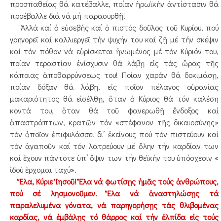
προσπαθείας θά κατέβαλλε, ποίαν ἡρωϊκήν ἀντίστασιν θά
προέβαλλε διά νά μή παρασυρθῇ!
Ἀλλά καί ὁ εὐσεβής καί ὁ πιστός δοῦλος τοῦ Κυρίου, πού
γρηγορεῖ καί καλλιεργεῖ τήν ψυχήν του καί ζῇ μέ τήν σκέψιν
καί τόν πόθον νά εὑρίσκεται ἠνωμένος μέ τόν Κύριόν του,
ποίαν τεραστίαν ἐνίσχυσιν θά λάβῃ εἰς τάς ὥρας τῆς
κάποιας ἀποθαρρύνσεως του! Ποίαν χαράν θά δοκιμάσῃ,
ποίαν δόξαν θά λάβῃ, εἰς ποῖον πέλαγος οὐρανίας
μακαριότητος θά εἰσέλθῃ, ὅταν ὁ Κύριος θά τόν καλέση
κοντά του, ὅταν θά τοῦ φανερωθῇ ἔνδοξος καί
ἀπαστράπτων, κρατῶν τόν «στέφανον τῆς δικαιοσύνης»
τόν ὁποῖον ἐπιφυλάσσει δι’ ἐκείνους πού τόν πιστεύουν καί
τόν ἀγαποῦν καί τόν λατρεύουν μέ ὅλην τήν καρδίαν των
καί ἔχουν πάντοτε ὑπ’ ὅψιν των τήν θεϊκήν του ὑπόσχεσιν «
ἰδού ἔρχομαι ταχύ».
Ἔλα, Κύριε Ἰησοῦ! Ἔλα νά φωτίσῃς ἡμᾶς τούς ἀνθρώπους,
πού σέ λησμονοῦμεν. Ἔλα νά ἀναστηλώσῃς τά
παραλελυμένα γόνατα, νά παρηγορήσῃς τάς θλιβομένας
καρδίας, νά ἐμβάλῃς τό θάρρος καί τήν ἐλπίδα εἰς τούς