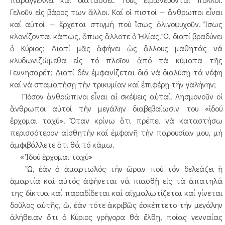
Γελοῦν εἰς βάρος των ἄλλοι. Καί οἱ πιστοί — ἄνθρωποι εἶναι
καί αὐτοί — ἔρχεται στιγμή πού ἴσως ὀλιγοψυχοῦν. Ἴσως
κλονίζονται κάπως, ὅπως ἄλλοτε ὁ Ἠλίας. Ὤ, διατί βραδύνει
ὁ Κύριος; Διατί μᾶς ἀφήνει ὡς ἄλλους μαθητάς νά
κλυδωνιζώμεθα εἰς τό πλοῖον ἀπό τά κύματα τῆς
Γεννησαρέτ; Διατί δέν ἐμφανίζεται διά νά διαλύσῃ τά νέφη
καί νά σταματήσῃ τήν τρικυμίαν καί ἐπιφέρῃ τήν γαλήνην;
Πόσον ἀνθρώπινοι εἶναι αἱ σκέψεις αὐταί! Λησμονοῦν οἱ
ἄνθρωποι αὐτοί τήν μεγάλην διαβεβαίωσιν του «ἰδού
ἔρχομαι ταχύ». Ὅταν κρίνω ὅτι πρέπει νά καταστήσω
περισσότερον αἰσθητήν καί ἐμφανῆ τήν παρουσίαν μου, μή
ἀμφιβάλλετε ὅτι θά τό κάμω.
« Ἰδού ἔρχομαι ταχύ»
Ὤ, ἐάν ὁ ἁμαρτωλός τήν ὥραν πού τόν δελεάζει ἡ
ἁμαρτία καί αὐτός ἀφήνεται νά πιασθῇ εἰς τά ἀπατηλά
της δίκτυα καί παραδίδεται καί αἰχμαλωτίζεται καί γίνεται
δοῦλος αὐτῆς, ὤ, ἐάν τότε ἀκριβῶς ἐσκέπτετο τήν μεγάλην
ἀλήθειαν ὅτι ὁ Κύριος γρήγορα θά ἔλθῃ, ποίας γενναίας