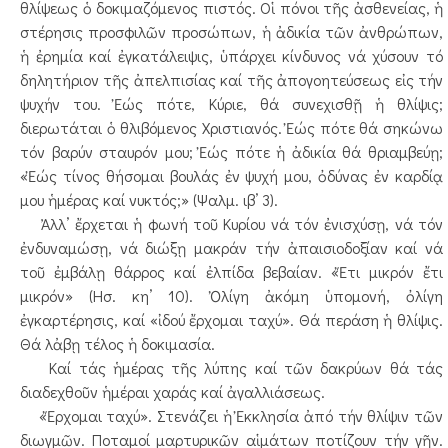
θλίψεως ὁ δοκιμαζόμενος πιστός. Οἱ πόνοι τῆς ἀσθενείας, ἡ
στέρησις προσφιλῶν προσώπων, ἡ ἀδικία τῶν ἀνθρώπων,
ἡ ἐρημία καί ἐγκατάλειψις, ὑπάρχει κίνδυνος νά χύσουν τό
δηλητήριον τῆς ἀπελπισίας καί τῆς ἀπογοητεύσεως εἰς τήν
ψυχήν του. Ἐώς πότε, Κύριε, θά συνεχισθῇ ἡ θλίψις;
διερωτάται ὁ θλιβόμενος Χριστιανός. Ἐώς πότε θά σηκώνω
τόν βαρύν σταυρόν μου; Ἐώς πότε ἡ ἀδικία θά θριαμβεύῃ;
«Ἐώς τίνος θήσομαι βουλάς ἐν ψυχή μου, ὀδύνας ἐν καρδίᾳ
μου ἡμέρας καί νυκτός;» (Ψαλμ. ιβ’ 3).
Ἀλλ’ ἔρχεται ἡ φωνή τοῦ Κυρίου νά τόν ἐνισχύσῃ, νά τόν
ἐνδυναμώσῃ, νά διώξῃ μακράν τήν ἀπαισιοδοξίαν καί νά
τοῦ ἐμβάλῃ θάρρος καί ἐλπίδα βεβαίαν. «Ἔτι μικρόν ἔτι
μικρόν» (Ησ. κη’ 10). Ὀλίγη ἀκόμη ὑπομονή, ὀλίγη
ἐγκαρτέρησις, καί «ἰδού ἔρχομαι ταχύ». Θά περάση ἡ θλίψις.
Θά λἀβῃ τέλος ἡ δοκιμασία.
Καί τάς ἡμέρας τῆς λύπης καί τῶν δακρύων θά τάς
διαδεχθοῦν ἡμέραι χαράς καί ἀγαλλιάσεως.
«Ἔρχομαι ταχύ». Στενάζει ἡ Ἐκκλησία ἀπό τήν θλίψιν τῶν
διωγμῶν. Ποταμοί μαρτυρικῶν αἱμάτων ποτίζουν τήν γῆν.