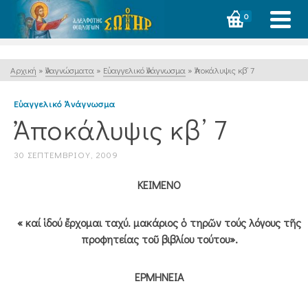
0
Αρχική
»
Ἀναγνώσματα
»
Εὐαγγελικό Ἀνάγνωσμα
»
Ἀποκάλυψις κβ’ 7
Εὐαγγελικό Ἀνάγνωσμα
Ἀποκάλυψις κβ’ 7
30 ΣΕΠΤΕΜΒΡΊΟΥ, 2009
ΚΕΙΜΕΝΟ
« καί ἱδού ἔρχομαι ταχύ. μακάριος ὁ τηρῶν τούς λόγους τῆς
προφητείας τοῦ βιβλίου τούτου».
ΕΡΜΗΝΕΙΑ