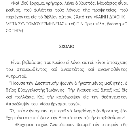
«Καί ἰδού ἔρχομαι γρήγορα, λέγει ὁ Χριστός. Μακάριος εἶναι
ἐκεῖνος, πού φυλάττει τούς λόγους τῆς προφητείας, πού
περιέχονται εἰς τό βιβλίον αὐτό». ( Ἀπό τήν «ΚΑΙΝΗ ΔΙΑΘΗΚΗ
ΜΕΤΑ ΣΥΝΤΟΜΟΥ ΕΡΜΗΝΕΙΑΣ» τοῦ Π.Ν.Τρεμπέλα, ἔκδοση «Ο
ΣΩΤΗΡ»).
ΣΧΟΛΙΟ
Εἶναι βεβαίωσις τοῦ Κυρίου οἱ λόγοι αὐτοί. Εἶναι ὑπόσχεσις
τοῦ σταυρωθέντος καί ἀναστάτος καί ἀναληφθέντος
Λυτρωτοῦ.
Ἤκουσε τήν Δεσποτικήν φωνήν ὁ ἠγαπημένος μαθητής, ὁ
θεῖος Εὐαγγελιστής Ἰωάννης. Τήν ἤκουσε καί ἅπαξ καί δίς
καί πολλάκις. Καί τήν κατέγραψεν εἰς τήν θεόπνευστον
Ἀποκάλυψίν του. «ἰδού ἔρχομαι ταχύ».
Ὤ, ποίαν ἐνίσχυσιν ἠμπορεῖ νά λαμβάνῃ ὁ ἄνθρωπος, ἐάν
ἔχῃ πάντοτε ὑπ’ ὅψιν τήν Δεσπότικην αὐτήν διαβεβαίωσιν!
«Ἔρχομαι ταχύ». Ἀνυπόφορον θεωρεῖ τόν σταυρόν τῆς