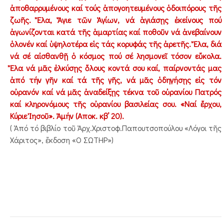
ἀποθαρρυμένους καί τούς ἀπογοητευμένους ὁδοιπόρους τῆς
ζωῆς. Ἔλα, Ἅγιε τῶν Ἁγίων, νά ἁγιάσῃς ἐκείνους πού
ἀγωνίζονται κατά τῆς ἁμαρτίας καί ποθοῦν νά ἀνεβαίνουν
ὁλονέν καί ὑψηλοτέρα εἱς τάς κορυφάς τῆς ἀρετῆς. Ἔλα, διά
νά σέ αἰσθανθῇ ὁ κόσμος πού σέ λησμονεῖ τόσον εὔκολα.
Ἔλα νά μᾶς ἑλκύσῃς ὅλους κοντά σου καί, παίρνοντάς μας
ἀπό τήν γῆν καί τά τῆς γῆς, νά μᾶς ὁδηγήσῃς εἰς τόν
οὐρανόν καί νά μᾶς ἀναδείξῃς τέκνα τοῦ οὐρανίου Πατρός
καί κληρονόμους τῆς οὐρανίου βασιλείας σου. «Ναί ἔρχου,
Κύριε Ἰησοῦ». Ἀμήν (Αποκ. κβ’ 20).
( Ἀπό τό βιβλίο τοῦ Ἀρχ.Χριστοφ.Παπουτσοπούλου «Λόγοι τῆς
Χάριτος», ἔκδοση «Ο ΣΩΤΗΡ»)