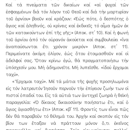
Καί τά πνεύματα τῶν δικαίων καί «αἱ ψυχαί τῶν
ἐσφαγμένων διά τόν λόγον τοῦ Θεοῦ καί διά τήν μαρτυρίαν
τοῦ ἀρνίου» βοοῦν καί κράζουν: «Ἐώς πότε, ὁ δεσπότης ὁ
ἅγιος καί ἀληθινός, οὑ κρίνεις καί ἐκδικεῖς τό αἷμα ἡμῶν ἐκ
τῶν κατοικούντων ἐπί τῆς γῆς;» (Αποκ. στ’ 10). Καί ἡ φωνή
τοῦ ἀρνίου ἀπό τόν οὐρανόν ἀκούεται καί συμβουλεύει «ἵνα
ἀναπαύσωνται ἔτι χρόνον μικρόν» (Αποκ. στ’ 11).
Περιμείνατε ἀκόμη ὀλίγον, ἐώς ὅτου ἐτοιμασθοῦν καί οἱ
ἀδελφοί σας. Ὅταν κρίνω ἐγώ, θά πραγματοποιήσω τήν
ὑπόσχεσίν μου. Μή ἀδημονεῖτε. Μή λυπεῖσθε. «ἰδού ἔρχομαι
ταχύ».
« Ἔρχομαι ταχύ». Μέ τά μάτια τῆς ψυχῆς προσηλωμένα
εἰς τόν λατρευτόν Ἰησοῦν περνοῦν τήν ἐπίγειον ζωήν των οἱ
πιστοί ὀπαδοί του. Εἰς τά αὐτιά των ἀντηχεῖ ζωηρά ἡ θεϊκή
παραγγελία: «Ὁ δίκαιος δικαιοσύνην ποιήσατω ἔτι, καί ὁ
ἅγιος ἁγιασθήτω ἔτι» (Αποκ. κβ’ 11). Φροντίς των εἶναι πῶς
δέν θά παραβοῦν τό θέλημά του. Ἀρχήν καί σκοπόν εἰς τόν
βίον των ἔταξαν νά πράττουν μόνον ὅ,τι ἐκεῖνος
παραγγέλλει καί διατάσσει. Τούς εἰρωνεύονται πολλοί.