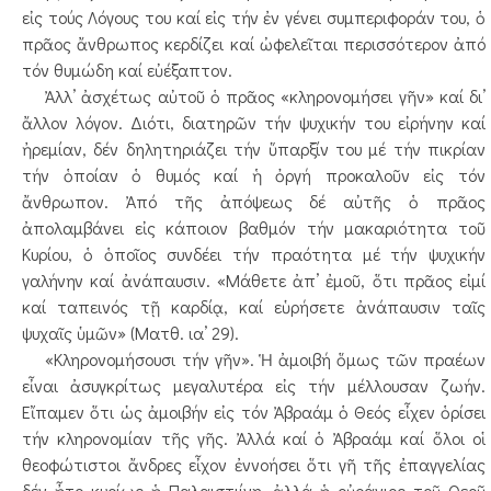
εἰς τούς Λόγους του καί εἰς τήν ἐν γένει συμπεριφοράν του, ὁ
πρᾶος ἄνθρωπος κερδίζει καί ὠφελεῖται περισσότερον ἀπό
τόν θυμώδη καί εὐέξαπτον.
Ἀλλ’ ἀσχέτως αὐτοῦ ὁ πρᾶος «κληρονομήσει γῆν» καί δι’
ἄλλον λόγον. Διότι, διατηρῶν τήν ψυχικήν του εἰρήνην καί
ἠρεμίαν, δέν δηλητηριάζει τήν ὕπαρξίν του μέ τήν πικρίαν
τήν ὁποίαν ὁ θυμός καί ἡ ὀργή προκαλοῦν εἰς τόν
ἄνθρωπον. Ἀπό τῆς ἀπόψεως δέ αὐτῆς ὁ πρᾶος
ἀπολαμβάνει εἰς κάποιον βαθμόν τήν μακαριότητα τοῦ
Κυρίου, ὁ ὁποῖος συνδέει τήν πραότητα μέ τήν ψυχικήν
γαλήνην καί ἀνάπαυσιν. «Μάθετε ἀπ’ ἐμοῦ, ὅτι πρᾶος εἰμί
καί ταπεινός τῇ καρδίᾳ, καί εὑρήσετε ἀνάπαυσιν ταῖς
ψυχαῖς ὑμῶν» (Ματθ. ια’ 29).
«Κληρονομήσουσι τήν γῆν». Ἡ ἀμοιβή ὅμως τῶν πραέων
εἶναι ἀσυγκρίτως μεγαλυτέρα εἰς τήν μέλλουσαν ζωήν.
Εἴπαμεν ὅτι ὡς ἀμοιβήν εἰς τόν Ἀβραάμ ὁ Θεός εἶχεν ὁρίσει
τήν κληρονομίαν τῆς γῆς. Ἀλλά καί ὁ Ἀβραάμ καί ὅλοι οἱ
θεοφώτιστοι ἄνδρες εἶχον ἐννοήσει ὅτι γῆ τῆς ἐπαγγελίας
δέν ἦτο κυρίως ἡ Παλαιστιίνη, ἀλλά ἡ οὐράνιος τοῦ Θεοῦ