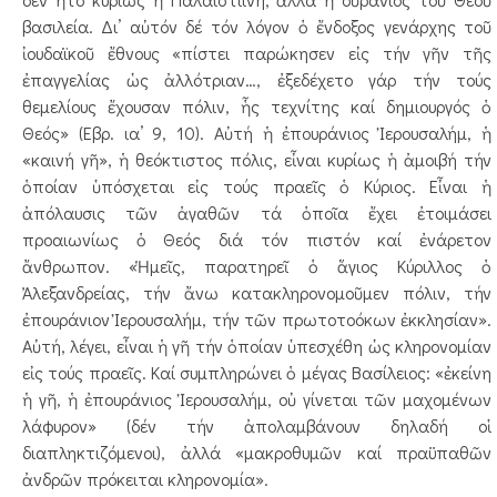
βασιλεία. Δι’ αὐτόν δέ τόν λόγον ὁ ἔνδοξος γενάρχης τοῦ
ἰουδαϊκοῦ ἔθνους «πίστει παρώκησεν εἰς τήν γῆν τῆς
ἐπαγγελίας ὡς ἀλλότριαν…, ἐξεδέχετο γάρ τήν τούς
θεμελίους ἔχουσαν πόλιν, ἧς τεχνίτης καί δημιουργός ὁ
Θεός» (Εβρ. ια’ 9, 10). Αὐτή ἡ ἐπουράνιος Ἰερουσαλήμ, ἡ
«καινή γῆ», ἡ θεόκτιστος πόλις, εἶναι κυρίως ἡ ἀμοιβή τήν
ὁποίαν ὑπόσχεται εἰς τούς πραεῖς ὁ Κύριος. Εἶναι ἡ
ἀπόλαυσις τῶν ἀγαθῶν τά ὁποῖα ἔχει ἐτοιμάσει
προαιωνίως ὁ Θεός διά τόν πιστόν καί ἐνάρετον
ἄνθρωπον. «Ἡμεῖς, παρατηρεῖ ὁ ἅγιος Κύριλλος ὁ
Ἀλεξανδρείας, τήν ἄνω κατακληρονομοῦμεν πόλιν, τήν
ἐπουράνιον Ἰερουσαλήμ, τήν τῶν πρωτοτοόκων ἐκκλησίαν».
Αὐτή, λέγει, εἶναι ἡ γῆ τήν ὁποίαν ὑπεσχέθη ὡς κληρονομίαν
εἰς τούς πραεῖς. Καί συμπληρώνει ὁ μέγας Βασίλειος: «ἐκείνη
ἡ γῆ, ἡ ἐπουράνιος Ἰερουσαλήμ, οὐ γίνεται τῶν μαχομένων
λάφυρον» (δέν τήν ἀπολαμβάνουν δηλαδή οἱ
διαπληκτιζόμενοι), ἀλλά «μακροθυμῶν καί πραϋπαθῶν
ἀνδρῶν πρόκειται κληρονομία».