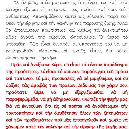
Ὤ, ἀληθῶς, ποία μακαριότης ἀπερίγραπτος καί ποία
εὐτυχία ἐξαιρετική περιμένει τούς πράους καί εἰρηνικούς
ἀνθρώπους! Ἀπολαμβάνουν αὐτοί ώς εὐλογίαν παρά τοῦ
Θεοῦ τήν εἰρήνην καί τήν γαλήνην τῆς παρούσης ζωῆς. Ἀλλά
θά ἀπολαύσουν πρωτίστως καί κυρίως τά ἀνεκτιμήτου
ἀξίας ἀγαθά τῆς οὐρανίου κληρονομίας. Ὁ Κύριος τό
ὑπεσχέθη. Πῶς εἶναι δυνατόν αἱ ὑποσχέσεις του νά μή
ἐκπληρωθοῦν; «Μακάριοι οἱ πραεῖς, εἶπεν, ὅτι αὐτοί
κληρονομήσουσι τήν γῆν».
Πρᾶε καί ἀνεξίκακε Κύριε, σύ εἶσαι τό τέλειον παράδειγμα
τῆς πραότητος. Σύ εἶσαι τό αἰώνιον παράδειγμα τοῦ πράου
καί ταπεινοῦ. Σύ μᾶς προσκαλεῖς νά σέ μιμηθῶμεν, καί σύ
ὁρίζεις τάς ἀμοιβάς τῶν πραέων. Δίδε μας τήν χάριν σου,
πραότατε Κύριε, νά μή ἐξοργιζώμεθα, νά μή
παραφερώμεθα, νά μή ἀδημονοῦμεν. Φώτιζε τήν ψυχήν μας
διά νά ἐννοοῦμεν ὅτι εἰς σέ πρέπει νά ἀναθέτωμεν τήν
τακτοποίησιν καί τήν διευθέτησιν ὅλων τῶν ζητημάτων
καί τῶν προβλημάτων πού μᾶς ἀπασχολοῦν καί, χωρίς νά
χάνωμεν ποτέ τήν γαλήνην καί τήν εἰρήνην τῆς ψυχῆς μας,