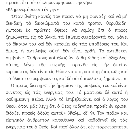
πραεῖς, ὅτι αὐτοί κληρονομήσουσι τήν γῆν».
«Κληρονομήσουσι τήν γῆν»
Ὅταν βλέπῃ κανείς τόν πρᾶον νά μή φωνάζῃ καί νά μή
διεκδικῇ τά δικαιώματά του κατά τρόπον θορυβώδη,
ἠμπορεῖ ἐκ πρώτης ὄψεως νά νομίσῃ ὅτι ὁ πρᾶος
ζημιώνεται εἰς τά ὑλικά, τά ἐπίγεια συμφέροντά του, χάνει
τό δίκαιόν του καί δέν κερδίζει εἰς τάς ὑποθέσεις του. Καί
ὅμως, ἡ ἀντίληψις αὐτή δέν εἶναι ὀρθή. Τό ἀντίθετον
συμβαίνει. Ὁ θρασύς καί ἀλαζών, ὁ θυμώδης καί ὀξύχολος,
αὐτός, λόγῳ τῆς ψυχικῆς ταραχῆς εἰς τήν ὁποίαν
εὑρίσκεται, δέν εἶναι εἰς θέσιν νά ὑπερασπίσῃ ἐπαρκῶς καί
τά ὑλικά του συμφέροντα, καί δι’ αὐτό πολλάκις ζημιώνεται.
Ὁ πρᾶος διατηρεῖ τήν ἠρεμιίαν τῆς σκέψεώς του καί εἶναι
συνετός εἰς τάς ἐνεργείας του. Τό μαρτυρεῖ δέ αὐτό ἡ
καθημερινή πείρα. Ἀλλά τό ἐπιβεβαιώνει καί ὀ λόγος του
Θεοῦ, ὅταν μᾶς λέγῃ ὅτι ὁ Θεός «ὁδηγήσει πραεῖς ἐν κρίσει,
διδάξει πραεῖς ὁδούς αὐτοῦ» (Ψαλμ. κδ’ 9). Τόν πρᾶον καί
εἰρηνικόν ἄνθρωπον κατευθύνει καί καθοδηγεῖ εἰς τάς
ἐνεργείας του ὁ Θεός. Καί παρ’ ὅλον ὅτι δέν παρεκτρέπεται