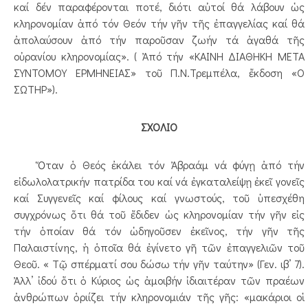
καί δέν παραφέρονται ποτέ, διότι αὐτοί θά λάβουν ὡς
κληρονομίαν ἀπό τόν Θεόν τήν γῆν τῆς ἐπαγγελίας καί θά
ἀπολαύσουν ἀπό τήν παροῦσαν ζωήν τά ἀγαθά τῆς
οὐρανίου κληρονομίας». ( Ἀπό τήν «ΚΑΙΝΗ ΔΙΑΘΗΚΗ ΜΕΤΑ
ΣΥΝΤΟΜΟΥ ΕΡΜΗΝΕΙΑΣ» τοῦ Π.Ν.Τρεμπέλα, ἔκδοση «Ο
ΣΩΤΗΡ»).
ΣΧΟΛΙΟ
Ὅταν ὁ Θεός ἐκάλει τόν Ἀβραάμ νά φύγῃ ἀπό τήν
εἰδωλολατρικήν πατρίδα του καί νά ἐγκαταλείψῃ ἐκεῖ γονεῖς
καί Συγγενεῖς καί φίλους καί γνωστούς, τοῦ ὑπεσχέθη
συγχρόνως ὅτι θά τοῦ ἔδιδεν ὡς κληρονομίαν τήν γῆν εἰς
τήν ὁποίαν θά τόν ὡδηγοῦσεν ἐκεῖνος, τήν γῆν τῆς
Παλαιστίνης, ἡ ὁποῖα θά ἐγίνετο γῆ τῶν ἐπαγγελιῶν τοῦ
Θεοῦ. « Τῷ σπέρματί σου δώσω τήν γῆν ταύτην» (Γεν. ιβ’ 7).
Ἀλλ’ ἰδού ὅτι ὁ Κύριος ὡς ἀμοιβήν ἰδιαιτέραν τῶν πραέων
ἀνθρώπων ὁριίζει τήν κληρονομιάν τῆς γῆς: «μακάριοι οἱ