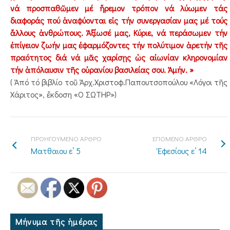
νά προσπαθῶμεν μέ ἤρεμον τρόπον νά λύωμεν τάς
διαφοράς πού ἀναφύονται εἰς τήν συνεργασίαν μας μέ τούς
ἄλλους ἀνθρώπους. Ἀξίωσέ μας, Κύριε, νά περάσωμεν τήν
ἐπίγειον ζωήν μας ἐφαρμόζοντες τήν πολύτιμον ἀρετήν τῆς
πραότητος διά νά μᾶς χαρίσῃς ὡς αἰωνίαν κληρονομίαν
τήν ἀπόλαυσιν τῆς οὐρανίου βασιλείας σου. Ἀμήν. »
( Ἀπό τό βιβλίο τοῦ Ἀρχ.Χριστοφ.Παπουτσοπούλου «Λόγοι τῆς
Χάριτος», ἔκδοση «Ο ΣΩΤΗΡ»)
ΠΡΟΗΓΟΥΜΕΝΟ ΑΡΘΡΟ
ΕΠΟΜΕΝΟ ΑΡΘΡΟ
Ματθαιου ε’ 5
Ἐφεσίους ε’ 14
Μήνυμα τῆς ἡμέρας