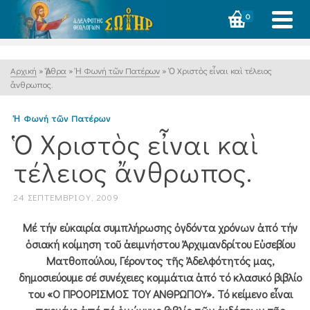
0
Αρχική
»
Ἄρθρα
»
Ἡ Φωνή τῶν Πατέρων
»
Ὁ Χριστὸς εἶναι καὶ τέλειος
ἄνθρωπος.
Ἡ Φωνή τῶν Πατέρων
Ὁ Χριστὸς εἶναι καὶ
τέλειος ἄνθρωπος.
24 ΣΕΠΤΕΜΒΡΊΟΥ, 2009
Μέ τήν εὐκαιρία συμπλήρωσης ὀγδόντα χρόνων ἀπό τήν
ὁσιακή κοίμηση τοῦ ἀειμνήστου Ἀρχιμανδρίτου Εὐσεβίου
Ματθοπούλου, Γέροντος τῆς Ἀδελφότητός μας,
δημοσιεύουμε σέ συνέχειες κομμάτια ἀπό τό κλασικό βιβλίο
του «Ο ΠΡΟΟΡΙΣΜΟΣ ΤΟΥ ΑΝΘΡΩΠΟΥ». Τό κείμενο εἶναι