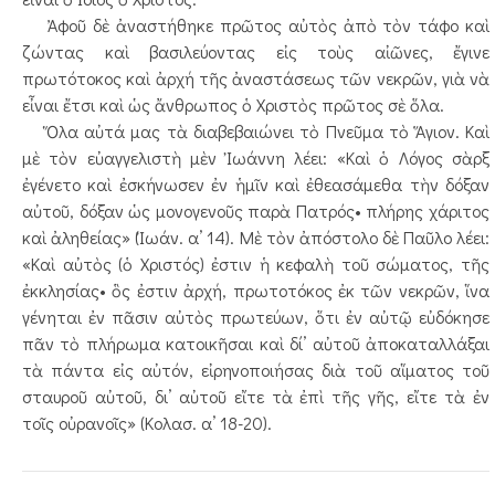
Ἀφοῦ δὲ ἀναστήθηκε πρῶτος αὐτὸς ἀπὸ τὸν τάφο καὶ
ζώντας καὶ βασιλεύοντας εἰς τοὺς αἰῶνες, ἔγινε
πρωτότοκος καὶ ἀρχή τῆς ἀναστάσεως τῶν νεκρῶν, γιὰ νὰ
εἶναι ἔτσι καὶ ὡς ἄνθρωπος ὁ Χριστὸς πρῶτος σὲ ὅλα.
Ὅλα αὐτά μας τὰ διαβεβαιώνει τὸ Πνεῦμα τὸ Ἅγιον. Καὶ
μὲ τὸν εὐαγγελιστὴ μὲν Ἰωάννη λέει: «Καὶ ὁ Λόγος σὰρξ
ἐγένετο καὶ ἐσκήνωσεν ἐν ἡμῖν καὶ ἐθεασάμεθα τὴν δόξαν
αὐτοῦ, δόξαν ὡς μονογενοῦς παρὰ Πατρός• πλήρης χάριτος
καὶ ἀληθείας» (Ἰωάν. α’ 14). Μὲ τὸν ἀπόστολο δὲ Παῦλο λέει:
«Καὶ αὐτὸς (ὁ Χριστός) ἐστιν ἡ κεφαλὴ τοῦ σώματος, τῆς
ἐκκλησίας• ὃς ἐστιν ἀρχή, πρωτοτόκος ἐκ τῶν νεκρῶν, ἵνα
γένηται ἐν πᾶσιν αὐτὸς πρωτεύων, ὅτι ἐν αὐτῷ εὐδόκησε
πᾶν τὸ πλήρωμα κατοικῆσαι καὶ δί’ αὐτοῦ ἀποκαταλλάξαι
τὰ πάντα εἰς αὐτόν, εἰρηνοποιήσας διὰ τοῦ αἵματος τοῦ
σταυροῦ αὐτοῦ, δι’ αὐτοῦ εἴτε τὰ ἐπὶ τῆς γῆς, εἴτε τὰ ἐν
τοῖς οὐρανοῖς» (Κολασ. α’ 18-20).