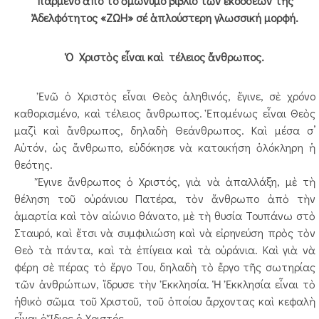
παρμένο ἀπό τό ὁμώνυμο βιβλίο τῶν ἐκδόσεων τῆς
Ἀδελφότητος «ΖΩΗ» σέ ἁπλούστερη γλωσσική μορφή.
Ὁ Χριστὸς εἶναι καὶ τέλειος ἄνθρωπος.
Ἐνῶ ὁ Χριστὸς εἶναι Θεὸς ἀληθινός, ἔγινε, σὲ χρόνο
καθορισμένο, καὶ τέλειος ἄνθρωπος. Ἑπομένως εἶναι Θεὸς
μαζὶ καὶ ἄνθρωπος, δηλαδὴ Θεάνθρωπος. Καὶ μέσα σ’
Αὐτόν, ὡς ἄνθρωπο, εὐδόκησε νὰ κατοικήση ὁλόκληρη ἡ
θεότης.
Ἔγινε ἄνθρωπος ὁ Χριστός, γιὰ νὰ ἀπαλλάξη, μὲ τὴ
θέληση τοῦ οὐράνιου Πατέρα, τὸν ἄνθρωπο ἀπὸ τὴν
ἁμαρτία καὶ τὸν αἰώνιο θάνατο, μὲ τὴ θυσία Τουπάνω στὸ
Σταυρό, καὶ ἔτσι νὰ συμφιλιώση καὶ νὰ εἰρηνεύση πρὸς τὸν
Θεὸ τὰ πάντα, καὶ τὰ ἐπίγεια καὶ τὰ οὐράνια. Καὶ γιὰ νὰ
φέρη σὲ πέρας τὸ ἔργο Του, δηλαδὴ τὸ ἔργο τῆς σωτηρίας
τῶν ἀνθρώπων, ἵδρυσε τὴν Ἐκκλησία. Ἡ Ἐκκλησία εἶναι τὸ
ἠθικὸ σῶμα τοῦ Χριστοῦ, τοῦ ὁποίου ἄρχοντας καὶ κεφαλὴ
εἶναι ὁ Ἴδιος ὁ Χριστός.