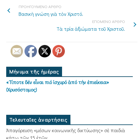
ΠΡΟΗΓΟΥΜΕΝΟ ΑΡΘΡΟ
Βασικὴ γνώση γιὰ τὸν Χριστό.
ΕΠΟΜΕΝΟ ΑΡΘΡΟ
Τὰ τρία ἀξιώματα τοῦ Χριστοῦ.
Μήνυμα τῆς ἡμέρας
«Τίποτε δέν εἶναι πιό ἰσχυρό ἀπό τήν ἐπιείκεια»
(Χρυσόστομος)
Τελευταῖες ἀναρτήσεις
Ἀπαγόρευση «μέσων κοινωνικῆς δικτύωσης» σὲ παιδιὰ
κάτω τῶν 15 ἐτῶν