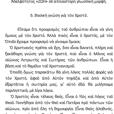
Ἀδελφότητος «ΖΩΗ» σέ ἁπλούστερη γλωσσική μορφή.
6. Βασικὴ γνώση γιὰ τὸν Χριστό.
Εἴπαμε ὅτι προορισμὸς τοῦ ἀνθρώπου εἶναι νὰ γίνη
ὅμοιος μὲ τὸν Χριστό. Ἀλλὰ ποιὸς εἶναι ὁ Χριστός, μὲ τὸν
Ὁποῖο ἔχουμε προορισμὸ νὰ γίνουμε ὅμοιοι;
Ὁ Χριστιανὸς πρέπει νὰ ἔχη, ὅσο εἶναι δυνατό, πλήρη καὶ
ξεκάθαρη γνώση γιὰ τὸν Χριστό, ποὺ εἶναι ὁ Μόνος καὶ
αἰώνιος Λυτρωτὴς καὶ Σωτήρας τῶν ἀνθρώπων. Εἶναι ἡ
βάση καὶ τὸ θεμέλιο τοῦ Χριστιανισμοῦ.
Ἐπειδὴ ὅμως παρακάτω θὰ γίνη λόγος πολλὲς φορὲς γιὰ
τὸν Χριστό, ἀφοῦ ἀπὸ Αὐτὸν πηγάζει καὶ ἀπὸ Αὐτὸν
ἐξαρτᾶται ἡ σωτηρία μας, γι’ αὐτὸ ἐδῶ θὰ μιλήσουμε
περιληπτικά, μὲ λίγα λόγια.
Ὁ Χριστὸς εἶναι τέλειος θεός. Εἶναι ὁ Υἱὸς καὶ Λόγος τοῦ
Θεοῦ. Γεννήθηκε ἀπὸ τὸν Θεὸ καὶ Πατέρα πρὸ πάντων τῶν
αἰώνων, πρὶν ἀπὸ ὅλη τὴ δημιουργία. Εἶναι Θεὸς ἀληθινός,