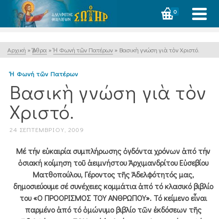
0
Αρχική
»
Ἄρθρα
»
Ἡ Φωνή τῶν Πατέρων
»
Βασικὴ γνώση γιὰ τὸν Χριστό.
Ἡ Φωνή τῶν Πατέρων
Βασικὴ γνώση γιὰ τὸν
Χριστό.
24 ΣΕΠΤΕΜΒΡΊΟΥ, 2009
Μέ τήν εὐκαιρία συμπλήρωσης ὀγδόντα χρόνων ἀπό τήν
ὁσιακή κοίμηση τοῦ ἀειμνήστου Ἀρχιμανδρίτου Εὐσεβίου
Ματθοπούλου, Γέροντος τῆς Ἀδελφότητός μας,
δημοσιεύουμε σέ συνέχειες κομμάτια ἀπό τό κλασικό βιβλίο
του «Ο ΠΡΟΟΡΙΣΜΟΣ ΤΟΥ ΑΝΘΡΩΠΟΥ». Τό κείμενο εἶναι
παρμένο ἀπό τό ὁμώνυμο βιβλίο τῶν ἐκδόσεων τῆς