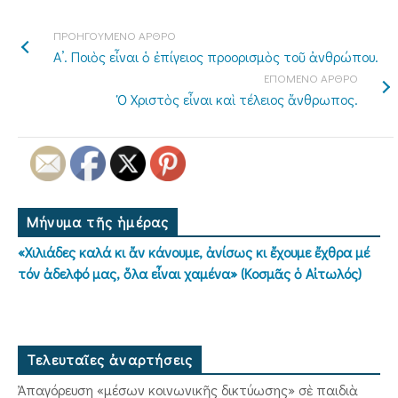
ΠΡΟΗΓΟΥΜΕΝΟ ΑΡΘΡΟ
Α’. Ποιὸς εἶναι ὁ ἐπίγειος προορισμὸς τοῦ ἀνθρώπου.
ΕΠΟΜΕΝΟ ΑΡΘΡΟ
Ὁ Χριστὸς εἶναι καὶ τέλειος ἄνθρωπος.
Μήνυμα τῆς ἡμέρας
«Χιλιάδες καλά κι ἄν κάνουμε, ἀνίσως κι ἔχουμε ἔχθρα μέ
τόν ἀδελφό μας, ὅλα εἶναι χαμένα» (Κοσμᾶς ὁ Αἰτωλός)
Τελευταῖες ἀναρτήσεις
Ἀπαγόρευση «μέσων κοινωνικῆς δικτύωσης» σὲ παιδιὰ