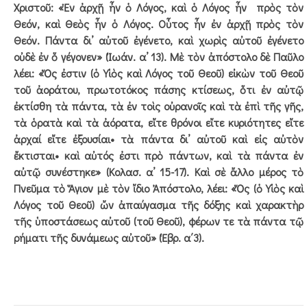
Χριστοῦ: «Ἐν ἀρχῇ ἦν ὁ Λόγος, καὶ ὁ Λόγος ἦν πρὸς τὸν
Θεόν, καὶ Θεὸς ἦν ὁ Λόγος. Οὗτος ἦν ἐν ἀρχῇ πρὸς τὸν
Θεόν. Πάντα δι’ αὐτοῦ ἐγένετο, καὶ χωρὶς αὐτοῦ ἐγένετο
οὐδὲ ἐν ὅ γέγονεν» (Ἰωάν. α’ 13). Μὲ τὸν ἀπόστολο δὲ Παῦλο
λέει: «Ὅς ἐστιν (ὁ Υἱὸς καὶ Λόγος τοῦ Θεοῦ) εἰκὼν τοῦ Θεοῦ
τοῦ ἀοράτου, πρωτοτόκος πάσης κτίσεως, ὅτι ἐν αὐτῷ
ἐκτίσθη τὰ πάντα, τὰ ἐν τοὶς οὐρανοῖς καὶ τὰ ἐπὶ τῆς γῆς,
τὰ ὁρατὰ καὶ τὰ ἀόρατα, εἴτε θρόνοι εἴτε κυριότητες εἴτε
ἀρχαί εἴτε ἐξουσίαι• τὰ πάντα δι’ αὐτοῦ καὶ εἰς αὐτὸν
ἔκτισται• καὶ αὐτός ἐστι πρὸ πάντων, καὶ τὰ πάντα ἐν
αὐτῷ συνέστηκε» (Κολασ. α’ 15-17). Καὶ σὲ ἄλλο μέρος τὸ
Πνεῦμα τὸ Ἅγιον μὲ τὸν ἴδιο Ἀπόστολο, λέει: «Ὅς (ὁ Υἱὸς καὶ
Λόγος τοῦ Θεοῦ) ὤν ἀπαύγασμα τῆς δόξης καὶ χαρακτὴρ
τῆς ὑποστάσεως αὐτοῦ (τοῦ Θεοῦ), φέρων τε τὰ πάντα τῷ
ρήματι τῆς δυνάμεως αὐτοῦ» (Ἑβρ. α΄3).