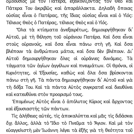
ὁμοούσιος μὲ τὸν Πατέρα, ἐξεικονίζοντας τὸν Θεὸ καὶ
Πάτερα Του ἀκριβῶς καὶ ἀπαράλλακτα. Δηλαδὴ ὅποιας
οὐσίας εἶναι ὁ Πατέρας, τῆς ἴδιας οὐσίας εἶναι καὶ ὁ Υἱός:
Τέλειος Θεὸς ὁ Πατέρας, τέλειος Θεὸς καὶ ὁ Υἱός.
Ὅλα τὰ κτίσματα ἀνεξαιρέτως, δημιουργήθηκαν δι’
Αὐτοῦ, μὲ τὴ θέληση τοῦ οὐράνιου Πατέρα. Καὶ ὅσα εἶναι
στοὺς οὐρανούς, καὶ ὅσα εἶναι πάνω στὴ γῆ. Καὶ ὅσα
βλέπουν τὰ ἀνθρώπινα μάτια, καὶ ὅσα δὲν βλέπουν. Δι’
Αὐτοῦ δημιουργήθηκαν ὅλες οἱ οὐράνιες δυνάμεις. Τὰ
τάγματα τῶν ἁγίων ἀγγέλων καὶ πνευμάτων. Οἱ Θρόνοι, οἱ
Κυριότητες, οἱ Ἐξουσίες, καθὼς καὶ ὅλα ὅσα βρίσκονται
πάνω στὴ γῆ. Τὰ πάντα δημιουργήθηκαν δι’ Αὐτοῦ καὶ γιὰ
τὴ δόξα Του. Καὶ τὰ πάντα Αὐτὸς συγκρατεῖ καὶ διευθύνει
καὶ κατευθύνει στὸν προορισμό τους.
Ἑπομένως Αὐτὸς εἶναι ὁ ἀπόλυτος Κύριος καὶ ἄρχοντας
καὶ ἐξουσιαστής τῶν πάντων.
Τὶς ἀλήθειες αὐτές, τὶς ἀποκαλύπτει καὶ μᾶς τὶς διδάσκει
ὄχι ἄλλος, ἀλλὰ τὸ Ἴδιο τὸ Πνεῦμα τὸ Ἅγιον. Καὶ μὲ τὸν
εὐαγγελιστὴ μὲν Ἰωάννη λέγει τὰ ἑξῆς γιὰ τὴ θεότητα τοῦ