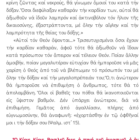
κρίνη ζῶντας καί νεκρούς, θά γίνωμεν ὅμοιοί του κατά τήν
δόξαν. Ὅσοι διεφύλαξαν καθαράν τήν καρδίαν των, αὐτοί θά
ἀξιωθοῦν νά ἰδοῦν λαμπρόν καί ἀκτινοβόλον τόν ἥλιον τῆς
δικαιοσύνης, ἐξαστράπτοντα, μέ ὅλην τήν αἴγλην καί τήν
λαμπρότητα τῆς θείας του δόξης.»
«Αὐτοί τόν Θεόν ὄψονται…» Τρισευτυχισμένοι ὅσοι ἔχουν
τήν καρδίαν καθαράν, ἀφοῦ τότε θά ἀξιωθοῦν νά ἴδουν
κατά πρόσωπον τόν ἄπειρον καί τέλειον Θεόν. Ποίαν ἄλλην
ἀμοιβήν, ποίαν μεγαλυτέραν εὐτυχίαν θά ἠμποροῦσε νά μᾶς
χαρίση ὁ Θεός ἀπό τοῦ νά βλέπωμεν τό πρόσωπόν του μέ
ὅλην τήν δόξαν καί τήν μεγαλοπρέπειάν του; Ὅ,τι ἀνώτερον
θά ἠμποροῦσε νά ἐπιθυμήση ὁ ἄνθρωπος, τότε θά τό
ἀπολαμβάνη. Ὅλοι οἱ βαθεῖς του πόθοι θά ἱκανοποιοῦνται
εἰς ὕψιστον βαθμόν. Δέν ὑπάρχει ἀνώτερον, διά νά
ἐπιθυμήση. Γεμᾶτος ἀπό ἀγαλλίασιν, πλήρης ἀπό
εὐγνωμοσύνην, θά ἀναφωνῆ: «ἐχορτάσθην ἐν τῷ ὀφθῆναί
μοι ι τήν δόξαν σου (Ψαλμ. ιστ’ 15).
Ὦ Κύριε, Κύριε, Βασιλεῦ ἅγιε, ἡ πηγή τοῦ ἁγιασμοῦ, ὁ ἐν