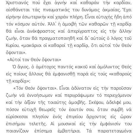
Χριστιανός πού ἔχει ἁγνήν καί καθαράν τήν καρδίαν,
αἰσθάνεται τάς πνευματικάς του δυνάμεις ἀκμαίας. Ἔχει
εἰρήνην ἐσωτερικήν καί χαράν πλήρη. Εἶναι εὐτυχής ἤδη ἀπό
τόν κόσμον αὐτόν. Ἀλλ’ ἡ ἀμοιβή τῶν καθαρῶν τῇ καρδίᾳ
θά εἶναι ἀνέκφραστος καί ἀπερίγραπτος εἰς τήν ἄλλην
ζωήν, ὅταν θά πραγματοποιηθῆ καί δι’ αὐτούς ὁ λόγος τοῦ
Κυρίου, «μακάριοι οἱ καθαροί τῇ καρδίᾳ, ὅτι αὐτοί τόν Θεόν
ὄψονται».
«Αὐτοί τον Θεόν ὄψονται»
Ὁ ἅγιος, ὁ ἀμέτοχος παντός κακοῦ καί ἀμόλυντος Θεός
εἰς ποίους ἄλλους θά ἐμφανισθῇ παρά εἰς τούς «καθαρούς
τῇ καρδίᾳ»;
«Τόν Θεόν ὄψονται». Εἶναι ἀδύνατον εἰς τήν παροῦσαν
ζωήν νά ἐννοήσωμεν καί περιγράψωμεν τό περιεχόμενον
καί τήν ἀξίαν τῆς τοιαύτης ἀμοιβῆς. Σκέψου, ἀδελφέ μου,
πόσον εὐτυχῆ θεωρεῖς τόν ἑαυτόν σου, ὅταν συμβῆ νά
εὑρίσκεσαι πλησίον ἑνός ἐπιγείου ἄρχοντος εἰς ὥραν
ἐπισήμου τελετῆς. Αἱ μουσικαί εἰς τήν ἐμφάνισίν του
παιανίζουν ἐπίσημα ἐμβατήρια. Τά παρατεταγμένα