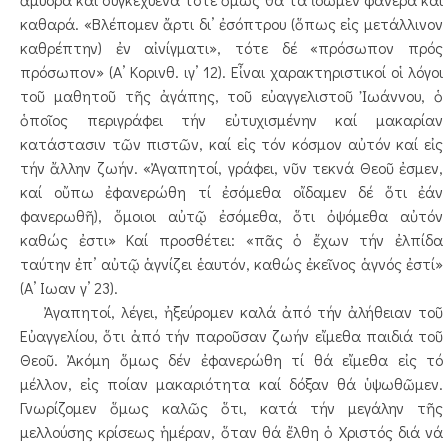
καθαρά. «Βλέπομεν ἄρτι δι’ ἐσόπτρου (ὅπως εἰς μετάλλινον
καθρέπτην) ἐν αἰνίγματι», τότε δέ «πρόσωπον πρός
πρόσωπον» (Α’ Κορινθ. ιγ’ 12). Εἶναι χαρακτηριστικοί οἱ λόγοι
τοῦ μαθητοῦ τῆς ἀγάπης, τοῦ εὐαγγελιστοῦ Ἰωάννου, ὁ
ὁποῖος περιγράφει τήν εὐτυχισμένην καί μακαρίαν
κατάστασιν τῶν πιστῶν, καί εἰς τόν κόσμον αὐτόν καί εἰς
τήν ἄλλην ζωήν. «Ἀγαπητοί, γράφει, νῦν τεκνά Θεοῦ ἐσμεν,
καί οὔπω ἐφανερώθη τί ἐσόμεθα οἴδαμεν δέ ὅτι ἐάν
φανερωθῆ), ὅμοιοι αὐτῷ ἐσόμεθα, ὅτι ὀψόμεθα αὐτόν
καθώς ἐστι» Καί προσθέτει: «πᾶς ὁ ἔχων τήν ἐλπίδα
ταύτην ἐπ’ αὐτῷ ἁγνίζει ἑαυτόν, καθώς ἐκεῖνος ἁγνός ἐστί»
(Α’ Ιωαν γ’ 23).
Ἀγαπητοί, λέγει, ἠξεύρομεν καλά ἀπό τήν ἀλήθειαν τοῦ
Εὐαγγελίου, ὅτι ἀπό τήν παροῦσαν ζωήν εἴμεθα παιδιά τοῦ
Θεοῦ. Ἀκόμη ὅμως δέν ἐφανερώθη τί θά εἴμεθα εἰς τό
μέλλον, εἰς ποίαν μακαριότητα καί δόξαν θά ὑψωθῶμεν.
Γνωρίζομεν ὅμως καλῶς ὅτι, κατά τήν μεγάλην τῆς
μελλούσης κρίσεως ἡμέραν, ὅταν θά ἔλθη ὁ Χριστός διά νά