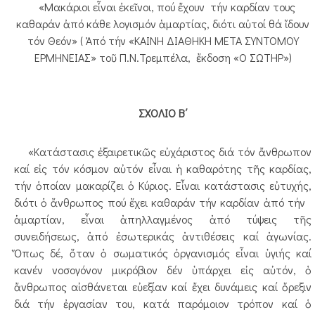
«Μακάριοι εἶναι ἐκεῖνοι, πού ἔχουν τήν καρδίαν τους
καθαράν ἀπό κάθε λογισμόν ἁμαρτίας, διότι αὐτοί θά ἴδουν
τόν Θεόν» ( Ἀπό τήν «ΚΑΙΝΗ ΔΙΑΘΗΚΗ ΜΕΤΑ ΣΥΝΤΟΜΟΥ
ΕΡΜΗΝΕΙΑΣ» τοῦ Π.Ν.Τρεμπέλα, ἔκδοση «Ο ΣΩΤΗΡ»)
ΣΧΟΛΙΟ Β΄
«Κατάστασις ἐξαιρετικῶς εὐχάριστος διά τόν ἄνθρωπον
καί εἰς τόν κόσμον αὐτόν εἶναι ἡ καθαρότης τῆς καρδίας,
τήν ὁποίαν μακαρίζει ὁ Κύριος. Εἶναι κατάστασις εὐτυχής,
διότι ὁ ἄνθρωπος πού ἔχει καθαράν τήν καρδίαν ἀπό τήν
ἁμαρτίαν, εἶναι ἀπηλλαγμένος ἀπό τύψεις τῆς
συνειδήσεως, ἀπό ἐσωτερικάς ἀντιθέσεις καί ἀγωνίας.
Ὅπως δέ, ὅταν ὁ σωματικός ὀργανισμός εἶναι ὑγιής καί
κανέν νοσογόνον μικρόβιον δέν ὑπάρχει εἰς αὐτόν, ὁ
ἄνθρωπος αἰσθάνεται εὐεξίαν καί ἔχει δυνάμεις καί ὄρεξιν
διά τήν ἐργασίαν του, κατά παρόμοιον τρόπον καί ὁ