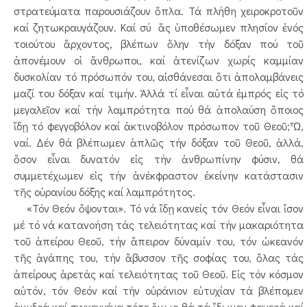
στρατεύματα παρουσιάζουν ὅπλα. Τά πλήθη χειροκροτοῦν
καί ζητωκραυγάζουν. Καί σύ ἅς ὑποθέσωμεν πλησίον ἑνός
τοιούτου ἄρχοντος, βλέπων ὅλην τήν δόξαν πού τοῦ
ἀπονέμουν οἱ ἄνθρωποι, καί ἀτενίζων χωρίς καμμίαν
δυσκολίαν τό πρόσωπόν του, αἰσθάνεσαι ὅτι ἀπολαμβάνεις
μαζί του δόξαν καί τιμήν. Ἀλλά τί εἶναι αὐτά ἐμπρός εἰς τό
μεγαλεῖον καί τήν λαμπρότητα πού θά ἀπολαύση ὅποιος
ἴδῃ τό φεγγοβόλον καί ἀκτινοβόλον πρόσωπον τοῦ Θεοῦ; Ὦ,
ναί. Δέν θά βλέπωμεν ἁπλῶς τήν δόξαν τοῦ Θεοῦ, ἀλλά,
ὅσον εἶναι δυνατόν εἰς τήν ἀνθρωπίνην φύσιν, θά
συμμετέχωμεν εἰς τήν ἀνέκφραστον ἐκείνην κατάστασιν
τῆς οὐρανίου δόξης καί λαμπρότητος.
«Τόν Θεόν ὄψονται». Τό νά ἴδῃ κανείς τόν Θεόν εἶναι ἴσον
μέ τό νά κατανοήση τάς τελειότητας καί τήν μακαριότητα
τοῦ ἀπείρου Θεοῦ, τήν ἄπειρον δύναμίν του, τόν ὠκεανόν
τῆς ἀγάπης του, τήν ἄβυσσον τῆς σοφίας του, ὅλας τάς
ἀπείρους ἀρετάς καί τελειότητας τοῦ Θεοῦ. Εἰς τόν κόσμον
αὐτόν, τόν Θεόν καί τήν οὐράνιον εὐτυχίαν τά βλέπομεν
ἀμυδρά καί συγκεχυένα τότε ὅμως θά τά ἴδωμεν φανερά καί