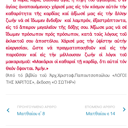
ἁγίοις ἀναπαυόμενος• χάρισέ μας εἰς τόν κόσμον αὐτόν τήν
καθαρότητα τῆς καρδίας καί ἀξίωσέ μας εἰς τήν ἄλλην
ζωήν νά σέ ἴδωμεν ἔνδοξον καί λαμπρόν, ἐξαστράπτοντα,
εἰς τό ἄπειρον μεγαλεῖον τῆς δόξης σου. Ἀξίωσε μας νά σέ
ἴδωμεν πρόσωπον πρός πρόσωπον, κατά τούς λόγους τοῦ
ἐκλεκτοῦ σου ἀποστόλου. Χάρισέ μας τήν ὑψίστην αὐτήν
εὐεργεσίαν, ὥστε νά πραγματοποιηθοῦν καί εἰς τήν
παροῦσαν καί εἰς τήν μέλλουσαν ζωήν οἱ λόγοι τοῦ
μακαρισμοῦ: «Μακάριοι οἱ καθαροί τῇ καρδίᾳ, ὅτι αὐτοί τόν
Θεόν ὄψονται. Ἀμήν.»
(Ἀπό τό βιβλίο τοῦ Ἀρχ.Χριστοφ.Παπουτσοπούλου «ΛΟΓΟΙ
ΤΗΣ ΧΑΡΙΤΟΣ», ἔκδοση «Ο ΣΩΤΗΡ»)
ΠΡΟΗΓΟΥΜΕΝΟ ΑΡΘΡΟ
ΕΠΟΜΕΝΟ ΑΡΘΡΟ
Ματθαίου ε’ 8
Ματθαίου ε 14