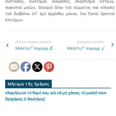
συστάσεις, ἀνατομαί, διαιρέσεις, σκορπισμοί ὀστέων,
συγκοπαί μελῶν, ἀλεσμοί ὅλου τοῦ σώματος καί κόλασις
τοῦ διαβόλου ἐπ’ ἐμέ ἐρχέσθω μόνον, ἵνα Ἰησοῦ Χριστοῦ
ἐπιτύχω».
ΠΡΟΗΓΟΥΜΕΝΟ ΑΡΘΡΟ
ΕΠΟΜΕΝΟ ΑΡΘΡΟ
Μελέτη Γ’ παραγρ. β’ .
Μελέτη Γ’ παραγρ. γ’
Μήνυμα τῆς ἡμέρας
«Χαμήλωνε τό θυμό σου, γιά νά μή χάνεις τό μυαλό σου»
(Γρηγόριος ὁ Θεολόγος)