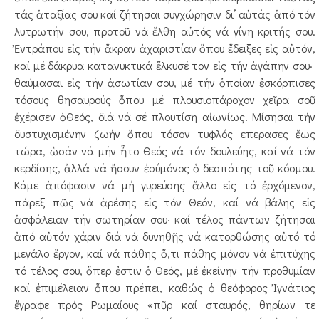
τάς ἀταξίας σου καί ζήτησαι συγχώρησιν δι’ αὐτάς ἀπό τόν
λυτρωτήν σου, προτοῦ νά ἔλθη αὐτός νά γίνη κριτής σου.
Ἐντράπου εἰς τήν ἄκραν ἀχαριστίαν ὅπου ἔδειξες εἰς αὐτόν,
καί μέ δάκρυα κατανυκτικά ἕλκυσέ τον εἰς τήν ἀγάπην σου·
θαύμασαι εἰς τήν ἀσωτίαν σου, μέ τήν ὁποίαν ἐσκόρπισες
τόσους θησαυρούς ὅπου μέ πλουσιοπάροχον χεῖρα σοῦ
ἐχέρισεν ὁΘεός, διά νά σέ πλουτίση αἰωνίως. Μίσησαι τήν
δυστυχισμένην ζωήν ὅπου τόσον τυφλός επερασες ἕως
τώρα, ὡσάν νά μήν ἦτο Θεός νά τόν δουλεύης, καί νά τόν
κερδίσης, ἀλλά νά ἤσουν ἐσύμόνος ὁ δεσπότης τοῦ κόσμου.
Κάμε ἀπόφασιν νά μή γυρεύσης ἄλλο εἰς τό ἐρχόμενον,
πάρεξ πῶς νά ἀρέσης εἰς τόν Θεόν, καί νά βάλης εἰς
ἀσφάλειαν τήν σωτηρίαν σου· καί τέλος πάντων ζήτησαι
ἀπό αὐτόν χάριν διά νά δυνηθῇς νά κατορθώσης αὐτό τό
μεγάλο ἔργον, καί νά πάθης ὅ,τι πάθης μόνον νά ἐπιτύχης
τό τέλος σου, ὅπερ ἐστιν ὁ Θεός, μέ ἐκείνην τήν προθυμίαν
καί ἐπιμέλειαν ὅπου πρέπει, καθώς ὁ θεόφορος Ἰγνάτιος
ἔγραφε πρός Ρωμαίους «πῦρ καί σταυρός, θηρίων τε