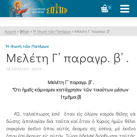
0
Αρχική
»
Ἄρθρα
»
Ἡ Φωνή τῶν Πατέρων
»
Μελέτη Γ’ παραγρ. β’ .
Ἡ Φωνή τῶν Πατέρων
Μελέτη Γ’ παραγρ. β’ .
14 ΙΟΥΛΊΟΥ, 2009
Μελέτη Γ’ παραγρ. β’ .
Ὅτι ἡμεῖς κάμνομεν κατάχρησιν τῶν τοιούτων μέσων
(τμῆμα β)
«Ὦ, ταλαίπωρος ἐσύ! ὅταν εἰς ὀλίγον καιρόν θέλης νά
δώσης ἀπολογίαν διά ταῦτα καί ὅταν ὁ Κύριος ἡμῶν θέλει
συγκρίνει ἐκεῖνο ὅπου αὐτός ἔκαμεν εἰς ἐσένα, μέ ἐκεῖνο
ὅπου ἐσύ ἔκαμες εἰς αὐτόν. Τώρα ἀδελφέ διόρθωσαι ταὐτάς