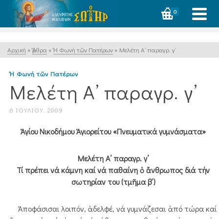
0
Αρχική
»
Ἄρθρα
»
Ἡ Φωνή τῶν Πατέρων
»
Μελέτη Α’ παραγρ. γ’
Ἡ Φωνή τῶν Πατέρων
Μελέτη Α’ παραγρ. γ’
6 ΙΟΥΛΊΟΥ, 2009
Ἁγίου Νικοδήμου Ἁγιορείτου «Πνευματικά γυμνάσματα»
Μελέτη Α’ παραγρ. γ’
Τί πρέπει νά κάμνη καί νά παθαίνη ὁ ἄνθρωπος διά τήν
σωτηρίαν του (τμῆμα β΄)
Ἀποφάσισαι λοιπόν, ἀδελφέ, νά γυμνάζεσαι ἀπό τώρα καί