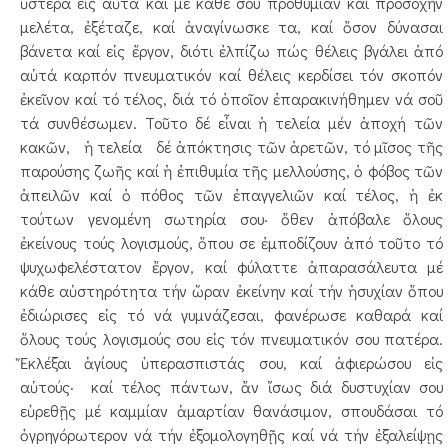
ὕστερα εἰς αὐτά καί μέ κάθε σου προθυμίαν καί προσοχήν
μελέτα, ἐξέταζε, καί ἀναγίνωσκε τα, καί ὅσον δύνασαι
βάνετα καί εἰς ἔργον, διότι ἐλπίζω πώς θέλεις βγάλει ἀπό
αὐτά καρπόν πνευματικόν καί θέλεις κερδίσει τόν σκοπόν
ἐκεῖνον καί τό τέλος, διά τό ὁποῖον ἐπαρακινήθημεν νά σοῦ
τά συνθέσωμεν. Τοῦτο δέ εἶναι ἡ τελεία μέν ἀποχή τῶν
κακῶν, ἡ τελεία δέ ἀπόκτησις τῶν ἀρετῶν, τό μῖσος τῆς
παρούσης ζωῆς καί ἡ ἐπιθυμία τῆς μελλούσης, ὁ φόβος τῶν
ἀπειλῶν καί ὁ πόθος τῶν ἐπαγγελιῶν καί τέλος, ἡ ἐκ
τούτων γενομένη σωτηρία σου· ὅθεν ἀπόβαλε ὅλους
ἐκείνους τούς λογισμούς, ὅπου σε ἐμποδίζουν ἀπό τοῦτο τό
ψυχωφελέστατον ἔργον, καί φύλαττε ἀπαρασάλευτα μέ
κάθε αὐστηρότητα τήν ὥραν ἐκείνην καί τήν ἡσυχίαν ὅπου
ἐδιώρισες εἰς τό νά γυμνάζεσαι, φανέρωσε καθαρά καί
ὅλους τούς λογισμούς σου εἰς τόν πνευματικόν σου πατέρα.
Ἔκλέξαι ἁγίους ὑπερασπιστάς σου, καί ἀφιερώσου εἰς
αὐτούς· καί τέλος πάντων, ἄν ἴσως διά δυστυχίαν σου
εὑρεθῇς μέ καμμίαν ἁμαρτίαν θανάσιμον, σπουδάσαι τό
ὀγρηγόρωτερον νά τήν ἐξομολογηθῇς καί νά τήν ἐξαλείψῃς