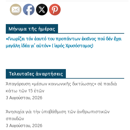
Μήνυμα τῆς ἡμέρας
«Γνωρίζει τόν ἑαυτό του προπάντων ἐκεῖνος πού δέν ἔχει
μεγάλη ἰδέα γι’ αὐτόν» ( ἱερός Χρυσόστομος)
Τελευταῖες ἀναρτήσεις
Ἀπαγόρευση «μέσων κοινωνικῆς δικτύωσης» σὲ παιδιὰ
κάτω τῶν 15 ἐτῶν
3 Αυγούστου, 2026
Ἀνησυχία γιὰ τὴν ὑποβάθμιση τῶν ἀνθρωπιστικῶν
σπουδῶν
3 Αυγούστου, 2026