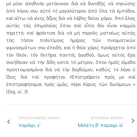
μέ μίαν ἀληθινήν μετάνοιαν διά νά δυνηθῇς νά σηκώσης
ἀπό λόγου σου αὐτό τό μεγαλύτερον ἀπό ὅλα τά ἐμπόδια,
καί οὕτω νά γίνης ἄξιος διά νά λάβης θείαν χάριν. Ἀπό ὅλας
αὐτάς τάς ἐπιμελείας ὅπου σοῦ εἶπα δέν εἶναι καμμία
περιττή· καί φρόντισε διά νά μή περνᾶς ματαίως αὐτάς
τάς τόσον πολυτίμους ἡμέρας τῶν πνευματικῶν
γυμνασμάτων σου ἐπειδή, καί ἡ θεία χάρις προέρχεται ἀπό
τόν Θεόν, τόν δοτῆρα παντός ἀγαθοῦ, ὅμως αὐτός ἔχει
συνήθειαν νά τήν δίδη κατά τό μέτρον, ὅπου ἡμεῖς εἴμεθα
προητοιμασμένοι διά νά τήν δεχθῶμεν, καθώς τό λέγει ὁ
ἴδιος διά τοῦ προφήτου «Ἐπίστρέψατε πρός με καί
ἐπιστραφήσομαι πρός ὑμᾶς, λέγει Κύριος τῶν δυνάμεων »
(Ζαχ. α’. 3)
ΠΡΟΗΓΟΥΜΕΝΟ ΑΡΘΡΟ
ΕΠΟΜΕΝΟ ΑΡΘΡΟ
παράγρ. γ’
Μελέτη Β’ παραγρ. α’