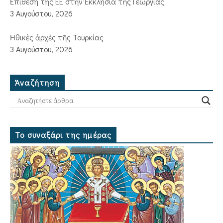
Ἐπίθεση τῆς ΕΕ στὴν Ἐκκλησία τῆς Γεωργίας
3 Αυγούστου, 2026
Ἠθικὲς ἀρχὲς τῆς Τουρκίας
3 Αυγούστου, 2026
Ἀναζήτηση
Το συναξάρι της ημέρας