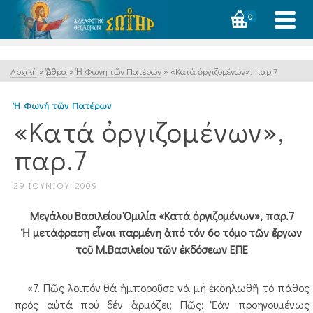
0
Αρχική
»
Ἄρθρα
»
Ἡ Φωνή τῶν Πατέρων
»
«Κατά ὀργιζομένων», παρ.7
Ἡ Φωνή τῶν Πατέρων
«Κατά ὀργιζομένων»,
παρ.7
29 ΙΟΥΝΊΟΥ, 2009
Μεγάλου Βασιλείου Ὁμιλία «Κατά ὀργιζομένων», παρ.7
Ἡ μετάφραση εἶναι παρμένη ἀπό τόν 6ο τόμο τῶν ἔργων
τοῦ Μ.Βασιλείου τῶν ἐκδόσεων ΕΠΕ
«7. Πῶς λοιπόν θά ἠμποροῦσε νά μή ἐκδηλωθῆ τό πάθος
πρός αὐτά πού δέν ἁρμόζει; Πῶς; Ἐάν προηγουμένως