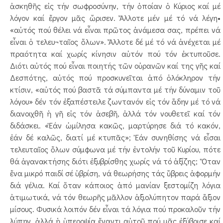
ἀσκηθῆς εἰς τήν σωφροσύνην, τήν ὁποίαν ὁ Κύριος καί μέ
λόγον καί ἔργον μᾶς ὥρισεν. Ἄλλοτε μέν μέ τό νά λέγη•
«αὐτός πού θέλει νά εἶναι πρῶτος ἀνάμεσα σας, πρέπει νά
εἶναι ὁ τελευ¬ταῖος ὅλων». Ἄλλοτε δέ μέ τό νά ἀνέχεται μέ
πραότητα καί χωρίς κίνησιν αὐτόν πού τόν ἐκτυποῦσε.
Διότι αὐτός πού εἶναι ποιητής τῶν οὐρανῶν καί της γῆς καί
Δεσπότης, αὐτός πού προσκυνεῖται ἀπό ὁλόκληρον τήν
κτίσιν, «αὐτός πού βαστᾶ τά σύμπαντα μέ τήν δύναμιν τοῦ
λόγου» δέν τόν ἐξαπέστειλε ζωντανόν εἰς τόν ἅδην μέ τό νά
διανοιχθῆ ἡ γῆ εἰς τόν ἀσεβῆ, ἀλλά τόν νουθετεῖ καί τόν
διδάσκει. «Ἐάν ὡμίλησα κακῶς, μαρτύρησε διά τό κακόν,
ἐάν δέ καλῶς, διατί μέ κτυπᾶς»; Ἐάν συνηθίσης νά εἶσαι
τελευταῖος ὅλων σύμφωνα μέ τήν ἐντολήν τοῦ Κυρίου, πότε
θά ἀγανακτήσης διότι ἐξυβρίσθης χωρίς νά τό ἀξίζης; Ὅταν
ἕνα μικρό παιδί σέ ὑβρίση, νά θεωρήσης τάς ὕβρεις ἀφορμήν
διά γέλια. Καί ὅταν κάποιος ἀπό μανίαν ξεστομίζη λόγια
ἀτιμωτικά, νά τόν θεωρῆς μᾶλλον ἀξιολύπητον παρά ἄξιον
μίσους. Φυσικά λοιπόν δέν εἶναι τά λόγια πού προκαλοῦν τήν
λύπην, ἀλλά ἡ ὑπεροψία ἔναντι αὐτοῦ πού μᾶς ἐξύβρισε καί