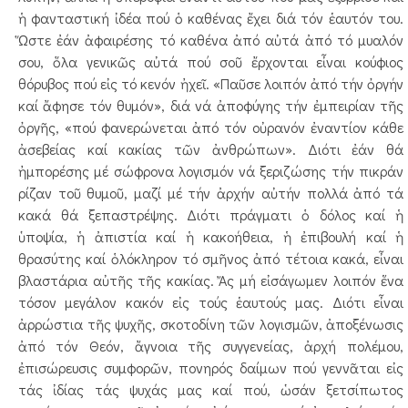
ἡ φανταστική ἰδέα πού ὁ καθένας ἔχει διά τόν ἑαυτόν του.
Ὥστε ἐάν ἀφαιρέσης τό καθένα ἀπό αὐτά ἀπό τό μυαλόν
σου, ὅλα γενικῶς αὐτά πού σοῦ ἔρχονται εἶναι κούφιος
θόρυβος πού εἰς τό κενόν ἠχεῖ. «Παῦσε λοιπόν ἀπό τήν ὀργήν
καί ἄφησε τόν θυμόν», διά νά ἀποφύγης τήν ἐμπειρίαν τῆς
ὀργῆς, «πού φανερώνεται ἀπό τόν οὐρανόν ἐναντίον κάθε
ἀσεβείας καί κακίας τῶν ἀνθρώπων». Διότι ἐάν θά
ἠμπορέσης μέ σώφρονα λογισμόν νά ξεριζώσης τήν πικράν
ρίζαν τοῦ θυμοῦ, μαζί μέ τήν ἀρχήν αὐτήν πολλά ἀπό τά
κακά θά ξεπαστρέψης. Διότι πράγματι ὁ δόλος καί ἡ
ὑποψία, ἡ ἀπιστία καί ἡ κακοήθεια, ἡ ἐπιβουλή καί ἡ
θρασύτης καί ὁλόκληρον τό σμῆνος ἀπό τέτοια κακά, εἶναι
βλαστάρια αὐτῆς τῆς κακίας. Ἄς μή εἰσάγωμεν λοιπόν ἕνα
τόσον μεγάλον κακόν εἰς τούς ἑαυτούς μας. Διότι εἶναι
ἀρρώστια τῆς ψυχῆς, σκοτοδίνη τῶν λογισμῶν, ἀποξένωσις
ἀπό τόν Θεόν, ἄγνοια τῆς συγγενείας, ἀρχή πολέμου,
ἐπισώρευσις συμφορῶν, πονηρός δαίμων πού γεννᾶται εἰς
τάς ἰδίας τάς ψυχάς μας καί πού, ὡσάν ξετσίπωτος