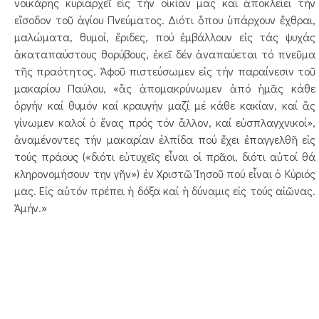
νοικάρης κυριαρχεῖ εἰς τήν οἰκίαν μας καί ἀποκλείει τήν
εἴσοδον τοῦ ἁγίου Πνεύματος. Διότι ὅπου ὑπάρχουν ἔχθραι,
μαλώματα, θυμοί, ἔριδες, πού ἐμβάλλουν εἰς τάς ψυχάς
ἀκαταπαύστους θορύβους, ἐκεῖ δέν ἀναπαύεται τό πνεῦμα
τῆς πραότητος. Ἀφοῦ πιστεύσωμεν εἰς τήν παραίνεσιν τοῦ
μακαρίου Παύλου, «ἄς ἀπομακρύνωμεν ἀπό ἡμᾶς κάθε
ὀργήν καί θυμόν καί κραυγήν μαζί μέ κάθε κακίαν, καί ἄς
γίνωμεν καλοί ὁ ἕνας πρός τόν ἄλλον, καί εὐσπλαγχνικοί»,
ἀναμένοντες τήν μακαρίαν ἐλπίδα πού ἔχει ἐπαγγελθῆ εἰς
τούς πράους («διότι εὐτυχεῖς εἶναι οἱ πρᾶοι, διότι αὐτοί θά
κληρονομήσουν την γῆν») ἐν Χριστῶ Ἰησοῦ πού εἶναι ὁ Κύριός
μας. Εἰς αὐτόν πρέπει ἡ δόξα καί ἡ δύναμις εἰς τούς αἰῶνας.
Ἀμήν.»