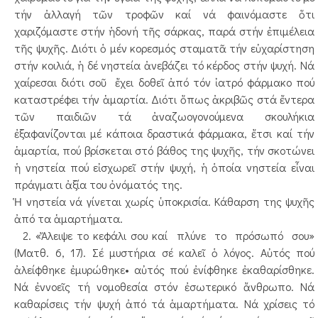
τήν ἀλλαγή τῶν τροφῶν καί νά φαινόμαστε ὅτι
χαριζόμαστε στήν ἡδονή τῆς σάρκας, παρά στήν ἐπιμέλεια
τῆς ψυχῆς. Διότι ὁ μέν κορεσμός σταματᾶ τήν εὐχαρίστηση
στήν κοιλιά, ἡ δέ νηστεία ἀνεβάζει τό κέρδος στήν ψυχή. Νά
χαίρεσαι διότι σοῦ ἔχει δοθεῖ ἀπό τόν ἰατρό φάρμακο πού
καταστρέφει τήν ἁμαρτία. Διότι ὅπως ἀκριβῶς στά ἔντερα
τῶν παιδιῶν τά ἀναζωογονούμενα σκουλήκια
ἐξαφανίζονται μέ κάποια δραστικά φάρμακα, ἔτσι καί τήν
ἁμαρτία, πού βρίσκεται στό βάθος της ψυχῆς, τήν σκοτώνει
ἡ νηστεία πού εἰσχωρεῖ στήν ψυχή, ἡ ὁποία νηστεία εἶναι
πράγματι ἀξία του ὀνόματός της.
Ἡ νηστεία νά γίνεται χωρίς ὑποκρισία. Κάθαρση της ψυχῆς
ἀπό τα ἁμαρτήματα.
2. «Ἄλειψε το κεφάλι σου καί πλύνε το πρόσωπό σου»
(Ματθ. 6, 17). Σέ μυστήρια σέ καλεῖ ὁ λόγος. Αὐτός πού
ἀλείφθηκε ἐμυρώθηκε• αὐτός πού ἐνίφθηκε ἐκαθαρίσθηκε.
Νά ἐννοεῖς τή νομοθεσία στόν ἐσωτερικό ἄνθρωπο. Νά
καθαρίσεις τήν ψυχή ἀπό τά ἁμαρτήματα. Νά χρίσεις τό