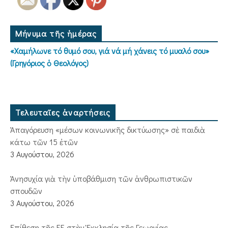
Μήνυμα τῆς ἡμέρας
«Χαμήλωνε τό θυμό σου, γιά νά μή χάνεις τό μυαλό σου»
(Γρηγόριος ὁ Θεολόγος)
Τελευταῖες ἀναρτήσεις
Ἀπαγόρευση «μέσων κοινωνικῆς δικτύωσης» σὲ παιδιὰ
κάτω τῶν 15 ἐτῶν
3 Αυγούστου, 2026
Ἀνησυχία γιὰ τὴν ὑποβάθμιση τῶν ἀνθρωπιστικῶν
σπουδῶν
3 Αυγούστου, 2026
Ἐπίθεση τῆς ΕΕ στὴν Ἐκκλησία τῆς Γεωργίας