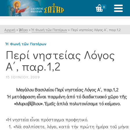
0
Αρχική
»
Ἄρθρα
»
Ἡ Φωνή τῶν Πατέρων
»
Περί νηστείας Λόγος Α΄, παρ.1,2
Ἡ Φωνή τῶν Πατέρων
Περί νηστείας Λόγος
Α΄, παρ.1,2
15 ΙΟΥΝΊΟΥ, 2009
Μεγάλου Βασιλείου Περί νηστείας Λόγος Α΄, παρ.1,2
Ἡ μετάφραση εἶναι παρμένη ἀπό τό διαδικτυακό χῶρο τῆς
«Μυριοβίβλου». Ἐμεῖς ἁπλά πολυτονίσαμε τό κείμενο.
«Ἡ νηστεία εἶναι πρόσταγμα προφητικό.
1. «Νά σαλπίσετε, λέγει, κατά τήν πρώτη ἡμέρα τοῦ μήνα