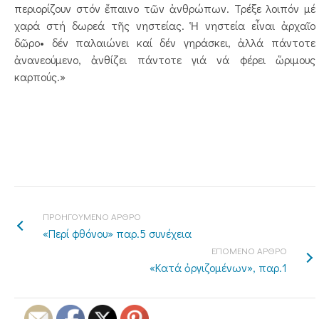
περιορίζουν στόν ἔπαινο τῶν ἀνθρώπων. Τρέξε λοιπόν μέ
χαρά στή δωρεά τῆς νηστείας. Ἡ νηστεία εἶναι ἀρχαῖο
δῶρο• δέν παλαιώνει καί δέν γηράσκει, ἀλλά πάντοτε
ἀνανεούμενο, ἀνθίζει πάντοτε γιά νά φέρει ὥριμους
καρπούς.»
ΠΡΟΗΓΟΥΜΕΝΟ ΑΡΘΡΟ
«Περί φθόνου» παρ.5 συνέχεια
ΕΠΟΜΕΝΟ ΑΡΘΡΟ
«Κατά ὀργιζομένων», παρ.1