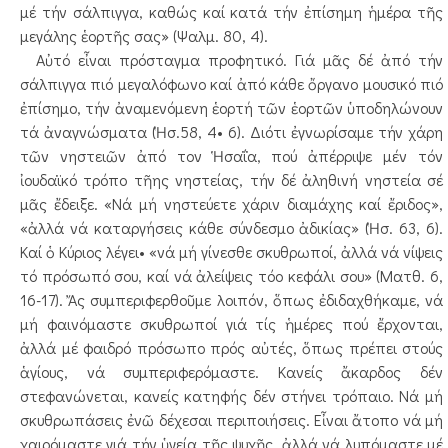
μέ τήν σάλπιγγα, καθώς καί κατά τήν ἐπίσημη ἡμέρα τῆς
μεγάλης ἑορτῆς σας» (Ψαλμ. 80, 4).
Αὐτό εἶναι πρόσταγμα προφητικό. Γιά μᾶς δέ ἀπό τήν
σάλπιγγα πιό μεγαλόφωνο καί ἀπό κάθε ὄργανο μουσικό πιό
ἐπίσημο, τήν ἀναμενόμενη ἑορτή τῶν ἑορτῶν ὑποδηλώνουν
τά ἀναγνώσματα (Ἡσ.58, 4• 6). Διότι ἐγνωρίσαμε τήν χάρη
τῶν νηστειῶν ἀπό τον Ἡσαΐα, πού ἀπέρριψε μέν τόν
ἰουδαϊκό τρόπο τῆης νηστείας, τήν δέ ἀληθινή νηστεία σέ
μᾶς ἔδειξε. «Νά μή νηστεύετε χάριν διαμάχης καί ἔριδος»,
«ἀλλά νά καταργήσεις κάθε σύνδεσμο ἀδικίας» (Ἡσ. 63, 6).
Καί ὁ Κύριος λέγει• «νά μή γίνεσθε σκυθρωποί, ἀλλά νά νίψεις
τό πρόσωπό σου, καί νά ἀλείψεις τόο κεφάλι σου» (Ματθ. 6,
16-17). Ἄς συμπεριφερθοῦμε λοιπόν, ὅπως ἐδιδαχθήκαμε, νά
μή φαινόμαστε σκυθρωποί γιά τίς ἡμέρες πού ἔρχονται,
ἀλλά μέ φαιδρό πρόσωπο πρός αὐτές, ὅπως πρέπει στούς
ἁγίους, νά συμπεριφερόμαστε. Κανείς ἄκαρδος δέν
στεφανώνεται, κανείς κατηφής δέν στήνει τρόπαιο. Νά μή
σκυθρωπάσεις ἐνῶ δέχεσαι περιποιήσεις. Εἶναι ἄτοπο νά μή
χαιρόμαστε γιά τήν ὑγεία τῆς ψυχῆς, ἀλλά νά λυπόμαστε μέ