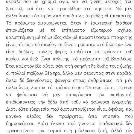
κεφάλι σου μέ χρίσμα ἅγιο, γιά νά γίνεις μέτοχος τοῦ
Χριστοῦ, καί ἔτσι νά προσέλθεις στή νηστεία. Νά μήν
ἀλλοιώσεις τόο πρόσωπό σου ὅπως ἀκριβῶς oἱ ὑποκριτές.
Τό πρόσωπο ἀμαυρώνεται, ὅταν ἡ ἐσωτερική διάθεση
ἐπισκιάζεται μέ τό ἐπίπλαστο ἐξωτερικό σχῆμα,
καλυπτόμενη μέ τό ψεῦδος σάν μέ παραπέτασμα.Ὑποκριτής
εἶναι αὐτός πού ὑποδύεται ξένο πρόσωπο στό θέατρο• ἐνῶ
εἶναι δοῦλος, πολλές φορές ὑποδύεται τό πρόσωπο τοῦ
κυρίου, καί ἐνῶ εἶναι πολίτης, τό πρόσωπο τοῦ βασιλέως.
Ἔτσι καί στόν βίο αὐτό, σάν στή σκηνή τῆς δικῆς τους ζωῆς,
οἱ πολλοί παίζουν θέατρο, ἄλλα μέν φέροντας στήν καρδιά,
ἄλλα δέ δεικνύοντας φανερά στούς ἀνθρώπους. Νά μήν
ἀλλοιώνεις λοιπόν τό πρόσωπό σου. Ὅποιος εἶσαι, τέτοιος
νά φαίνεσαι• νά μήν ὑποκρίνεσαι τόν σκυθρωπό,
ἐπιδιώκοντας τήν δόξα ἀπό τοῦυ νά φαίνεσαι ἐγκρατής.
Διότι οὔτε εὐεργεσία πού διατυμπανίζεται εἶναι ὄφελος, καί
κανένα κέρδος δέν προέρχεται ἀπό νηστεία πού
δημοσιεύεται. Διότι ἐκεῖνα πού γίνονται ἐπιδεικτικά δέν
προεκτείνουν τόν καρπό στή μέλλουσα ζωή, ἀλλά τόν