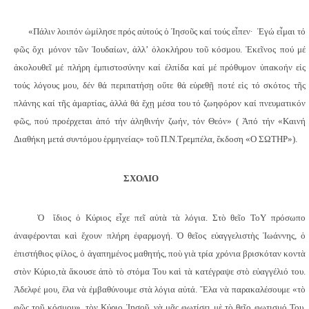
«Πάλιν λοιπόν ὡμίλησε πρός αὐτούς ὁ Ἰησοῦς καί τούς εἶπεν·
Ἐγώ εἶμαι τό
φῶς ὄχι μόνον τῶν Ἰουδαίων, ἀλλ’ ὁλοκλήρου τοῦ κόσμου. Ἐκεῖνος πού μέ
ἀκολουθεῖ μέ πλήρη ἐμπιστοσύνην καί ἐλπίδα καί μέ πρόθυμον ὐπακοήν εἰς
τούς λόγους μου, δέν θά περιπατήσῃ οὔτε θά εὑρεθῇ ποτέ εἰς τό σκότος τῆς
πλάνης καί τῆς ἀμαρτίας, ἀλλά θά ἔχῃ μέσα του τό ζωηφόρον καί πνευματικόν
φῶς, πού προέρχεται ἀπό τήν ἀληθινήν ζωήν, τόν Θεόν» ( Ἀπό τήν «Καινή
Διαθήκη μετά συντόμου ἑρμηνείας» τοῦ Π.Ν.Τρεμπέλα, ἔκδοση «Ο ΣΩΤΗΡ»).
ΣΧΟΛΙΟ
Ὁ
ἴδιος ὁ Κύριος εἶχε πεῖ αὐτὰ τὰ λόγια. Στὸ θεῖο ΤοΥ πρόσωπο
ἀναφέρονται καὶ ἔχουν πλήρη ἐφαρμογή. Ὁ θεῖος εὐαγγελιστὴς Ἰωάννης, ὁ
ἐπιστήθιος φίλος, ὁ ἀγαπημένος μαθητής, ποὺ γιὰ τρία χρόνια βρισκόταν κοντὰ
στὸν Κύριο,τὰ ἄκουσε ἀπὸ τὸ στόμα Του καὶ τὰ κατέγραψε στὸ εὐαγγέλιό του.
Ἀδελφέ μου, ἔλα νὰ ἐμβαθύνουμε στὰ λόγια αὐτά. Ἔλα νὰ παρακαλέσουμε «τὸ
φῶς τοῦ κόσμου», τὸν Κύριο Ἰησοῦ, νὰ μᾶς φωτίσει μὲ τὸ θεῖο φωτισμό Του,