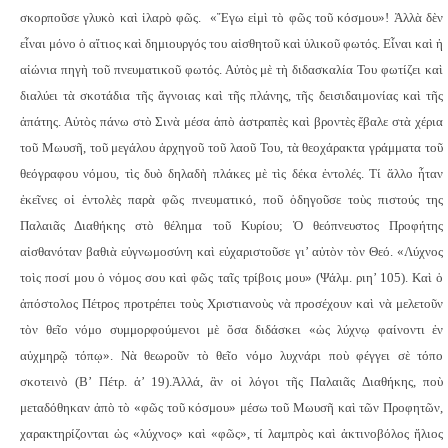
σκορποῦσε γλυκὸ καὶ ἱλαρὸ φῶς.
«Ἔγω εἰμὶ τὸ φῶς τοῦ κόσμου»!
Ἀλλὰ δὲν
εἶναι μόνο ὁ αἴτιος καὶ δημιουργός του αἰσθητοῦ καὶ ὑλικοῦ φωτός. Εἶναι καὶ ἡ
αἰώνια πηγὴ τοῦ πνευματικοῦ φωτός. Αὐτὸς μὲ τὴ διδασκαλία Του φωτίζει καὶ
διαλύει τὰ σκοτάδια τῆς ἄγνοιας καὶ τῆς πλάνης, τῆς δεισιδαιμονίας καὶ τῆς
ἀπάτης. Αὐτὸς πάνω στὸ Σινὰ μέσα ἀπὸ ἀστραπὲς καὶ βροντὲς ἔβαλε στὰ χέρια
τοῦ Μωυσῆ, τοῦ μεγάλου ἀρχηγοῦ τοῦ λαοῦ Του, τὰ θεοχάρακτα γράμματα τοῦ
θεόγραφου νόμου, τὶς δυὸ δηλαδὴ πλάκες μὲ τὶς δέκα ἐντολές. Τί ἄλλο ἦταν
ἐκεῖνες οἱ ἐντολὲς παρὰ φῶς πνευματικό, ποῦ ὁδηγοῦσε τοὺς πιστούς της
Παλαιᾶς Διαθήκης στὸ θέλημα τοῦ Κυρίου; Ὁ θεόπνευστος Προφήτης
αἰσθανόταν βαθιὰ εὐγνωμοσύνη καὶ εὐχαριστοῦσε γι’ αὐτὸν τὸν Θεό. «Λύχνος
τοὶς ποσί μου ὁ νόμος σου καὶ φῶς ταῖς τρίβοις μου» (Ψάλμ. ριη’ 105). Καὶ ὁ
ἀπόστολος Πέτρος προτρέπει τοὺς Χριστιανοὺς νὰ προσέχουν καὶ νὰ μελετοῦν
τὸν θεῖο νόμο συμμορφούμενοι μὲ ὅσα διδάσκει «ὡς λύχνῳ φαίνοντι ἐν
αὐχμηρῷ τόπῳ». Νὰ θεωροῦν τὸ θεῖο νόμο λυχνάρι ποὺ φέγγει σὲ τόπο
σκοτεινὸ (Β’ Πέτρ. ἀ’ 19).
Ἀλλά, ἂν οἱ λόγοι τῆς Παλαιᾶς Διαθήκης, ποὺ
μεταδόθηκαν ἀπὸ τὸ «φῶς τοῦ κόσμου» μέσω τοῦ Μωυσῆ καὶ τῶν Προφητῶν,
χαρακτηρίζονται ὡς «λύχνος» καὶ «φῶς», τί λαμπρὸς καὶ ἀκτινοβόλος ἥλιος