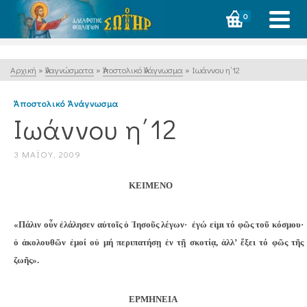
0
Αρχική
»
Ἀναγνώσματα
»
Ἀποστολικό Ἀνάγνωσμα
»
Ιωάννου η΄12
Ἀποστολικό Ἀνάγνωσμα
Ιωάννου η΄12
3 ΜΑΪ́ΟΥ, 2009
ΚΕΙΜΕΝΟ
«Πάλιν οὖν ἐλάλησεν αὐτοῖς ὁ Ἰησοῦς λέγων·
ἐγώ εἰμι τό φῶς τοῦ κόσμου·
ὁ ἀκολουθῶν ἐμοί οὐ μή περιπατήσῃ ἐν τῇ σκοτίᾳ, ἀλλ’ ἕξει τό φῶς τῆς
ζωῆς».
ΕΡΜΗΝΕΙΑ