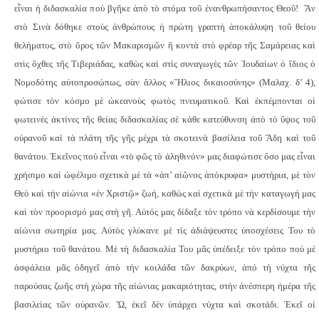
εἶναι ἡ διδασκαλία ποὺ βγῆκε ἀπὸ τὸ στόμα τοῦ ἐνανθρωπήσαντος Θεοῦ!
Ἄν
στὸ Σινὰ δόθηκε στοὺς ἀνθρώπους ἡ πρώτη γραπτὴ ἀποκάλυψη τοῦ θείου
θελήματος, στὸ ὄρος τῶν Μακαρισμῶν ἤ κοντὰ στὸ φρέαρ τῆς Σαμάρειας καὶ
στὶς ὄχθες τῆς Τιβεριάδας, καθὼς καὶ στὶς συναγωγὲς τῶν Ἰουδαίων ὁ ἴδιος ὁ
Νομοδότης αὐτοπροσώπως, σὰν ἄλλος «Ἥλιος δικαιοσύνης» (Μαλαχ. δ’ 4),
φώτισε τὸν κόσμο μὲ ὠκεανοὺς φωτὸς πνευματικοῦ. Καὶ ἐκπέμπονται οἱ
φωτεινὲς ἀκτίνες τῆς θείας διδασκαλίας σὲ κάθε κατεύθυνση ἀπὸ τὸ ὕψος τοῦ
οὐρανοῦ καὶ τὰ πλάτη τῆς γῆς μέχρι τὰ σκοτεινὰ βασίλεια τοῦ Ἅδη καὶ τοῦ
θανάτου. Ἐκεῖνος ποὺ εἶναι «τὸ φῶς τὸ ἀληθινόν» μας διαφώτισε ὅσο μας εἶναι
χρήσιμο καὶ ὠφέλιμο σχετικὰ μὲ τὰ «ἀπ’ αἰῶνος ἀπόκρυφα» μυστήρια, μὲ τὸν
Θεὸ καὶ τὴν αἰώνια «ἐν Χριστῷ» ζωή, καθὼς καὶ σχετικὰ μὲ τὴν καταγωγή μας
καὶ τὸν προορισμό μας στὴ γῆ. Αὐτός μας δίδαξε τὸν τρόπο νὰ κερδίσουμε τὴν
αἰώνια σωτηρία μας. Αὐτὸς γλύκανε μὲ τὶς ἀδιάψευστες ὑποσχέσεις Του τὸ
μυστήριο τοῦ θανάτου. Μὲ τὴ διδασκαλία Του μᾶς ὑπέδειξε τὸν τρόπο ποὺ μὲ
ἀσφάλεια μᾶς ὁδηγεῖ ἀπὸ τὴν κοιλάδα τῶν δακρύων, ἀπό τὴ νύχτα τῆς
παρούσας ζωῆς στὴ χώρα τῆς αἰώνιας μακαριότητας, στὴν ἀνέσπερη ἡμέρα τῆς
βασιλείας τῶν οὐρανῶν. Ὤ, ἐκεῖ δὲν ὑπάρχει νύχτα καὶ σκοτάδι. Ἐκεῖ οἱ