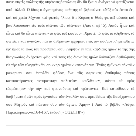
πανευτυχεῖς πολίτες τῆς οὐράνιας βασιλείας δὲν θὰ ἔχουν ἀνάγκη νὰ φωτίζονται
ἀπό
ἀλλοῦ. Ὁ ἴδιος ὁ ἀγαπημένος μαθητὴς τὸ βεβαιώνει: «Νύξ οὐκ ἐσται ἔτι,
καὶ οὐ χρεία λύχνου καὶ φωτὸς ἡλίου, ὅτι Κύριος ὁ Θεὸς φωτιεῖ αὐτοὺς καὶ
βασιλεύσουσιν εἰς τοὺς αἰῶνας τῶν αἰώνων» (Ἀποκ. κβ’ 5). Αὐτὸς ἦταν καὶ
εἶναι καὶ θὰ εἶναι αἰώνια «τὸ φῶς τοῦ κόσμου».
Χριστέ, τὸ φῶς τὸ ἀληθινόν, τὸ
φωτίζον καὶ ἁγιάζον,
πάντα ἄνθρωπον ἐρχόμενον εἰς τὸν κόσμον, σημειωθήτω
ἐφ’ ἡμᾶς τὸ φῶς τοῦ προσώπου σου. Λάμψον ἐν ταὶς καρδίαις ἡμῶν τὸ τῆς σῆς
θεογνωσίας ἀκήρατον φῶς καὶ τοὺς τῆς διανοίας ἡμῶν διάνοιξον ὀφθαλμοὺς
εἰς τὴν τῶν εὐαγγελικῶν σου κηρυγμάτων κατανόησιν. Ἔνθες ἡμῖν καὶ τὸν τῶν
μακαρίων σου ἐντολῶν φόβον, ἵνα τᾶς σαρκικάς ἐπιθυμίας πάσας
καταπατήσαντες πνευματικὴν πολιτείαν μετέλθωμεν, πάντα τὰ πρὸς
εὐαρέστησιν τὴν σὴν καὶ φρονοῦντες καὶ πράττοντες. Καὶ κατεύθυνον τὰ
διαβήματα ἡμῶν πρὸς ἐργασίαν τῶν ἐντολῶν σου, πρεσβείαις τῆς Πανάχραντου
σου Μητρὸς καὶ πάντων σου τῶν ἁγίων. Ἀμήν» ( Ἀπό τό βιβλίο «Λόγοι
Παρακλήσεως»σ.164-167, ἔκδοση «Ο ΣΩΤΗΡ»).