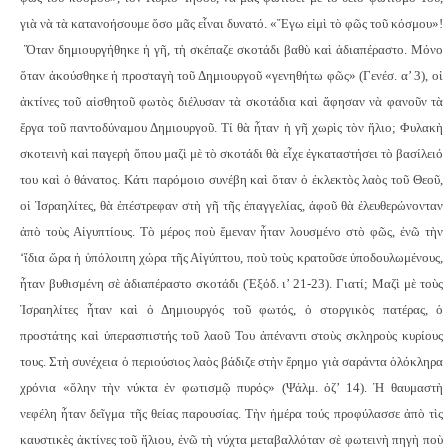
γιὰ νὰ τὰ κατανοήσουμε ὅσο μᾶς εἶναι δυνατό.
«Ἔγω εἰμὶ τὸ φῶς τοῦ κόσμου»!
Ὅταν δημιουργήθηκε ἡ γῆ, τὴ σκέπαζε σκοτάδι βαθὺ καὶ ἀδιαπέραστο. Μόνο
ὅταν ἀκούσθηκε ἡ προσταγὴ τοῦ Δημιουργοῦ «γενηθήτω φῶς» (Γενέσ. α’ 3), οἱ
ἀκτίνες τοῦ αἰσθητοῦ φωτὸς διέλυσαν τὰ σκοτάδια καὶ ἄφησαν νὰ φανοῦν τὰ
ἔργα τοῦ παντοδύναμου Δημιουργοῦ. Τί θὰ ἦταν ἡ γῆ χωρὶς τὸν ἥλιο; Φυλακὴ
σκοτεινὴ καὶ παγερὴ ὅπου μαζὶ μὲ τὸ σκοτάδι θὰ εἶχε ἐγκαταστήσει τὸ βασίλειό
του καὶ ὁ θάνατος.
Κάτι παρόμοιο συνέβη καὶ ὅταν ὁ ἐκλεκτὸς λαὸς τοῦ Θεοῦ,
οἱ Ἰσραηλίτες, θὰ ἐπέστρεφαν στὴ γῆ τῆς ἐπαγγελίας, ἀφοῦ θὰ ἐλευθερώνονταν
ἀπὸ τοὺς Αἰγυπτίους. Τὸ μέρος ποὺ ἔμεναν ἦταν λουσμένο στὸ φῶς, ἐνῶ τὴν
‘ἴδια ὥρα ἡ ὑπόλοιπη χώρα τῆς Αἰγύπτου, ποὺ τοὺς κρατοῦσε ὑποδουλωμένους,
ἦταν βυθισμένη σὲ ἀδιαπέραστο σκοτάδι (Ἐξόδ. ι’ 21-23). Γιατί; Μαζὶ μὲ τοὺς
Ἰσραηλίτες ἦταν καὶ ὁ Δημιουργός τοῦ φωτός, ὁ στοργικὸς πατέρας, ὁ
προστάτης καὶ ὑπερασπιστής τοῦ λαοῦ Του ἀπέναντι στοὺς σκληροὺς κυρίους
τους. Στὴ συνέχεια ὁ περιούσιος λαὸς βάδιζε στὴν ἔρημο γιὰ σαράντα ὁλόκληρα
χρόνια «ὅλην τὴν νύκτα ἐν φωτισμῷ πυρός» (Ψάλμ. ὀζ’ 14). Ἡ θαυμαστὴ
νεφέλη ἦταν δεῖγμα τῆς θείας παρουσίας. Τὴν ἡμέρα τούς προφύλασσε ἀπὸ τὶς
καυστικὲς ἀκτίνες τοῦ ἥλιου, ἐνῶ τὴ νύχτα μεταβαλλόταν σὲ φωτεινὴ πηγὴ ποὺ