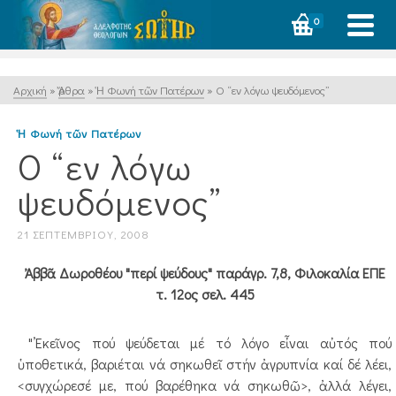
0
Αρχική
»
Ἄρθρα
»
Ἡ Φωνή τῶν Πατέρων
»
Ο “εν λόγω ψευδόμενος”
Ἡ Φωνή τῶν Πατέρων
Ο “εν λόγω
ψευδόμενος”
21 ΣΕΠΤΕΜΒΡΊΟΥ, 2008
Ἀββᾶ Δωροθέου "περί ψεύδους" παράγρ. 7,8, Φιλοκαλία ΕΠΕ
τ. 12ος σελ. 445
"’Εκεῖνος πού ψεύδεται μέ τό λόγο εἶναι αὐτός πού
ὑποθετικά, βαριέται νά σηκωθεῖ στήν ἀγρυπνία καί δέ λέει,
<συγχώρεσέ με, πού βαρέθηκα νά σηκωθῶ>, ἀλλά λέγει,