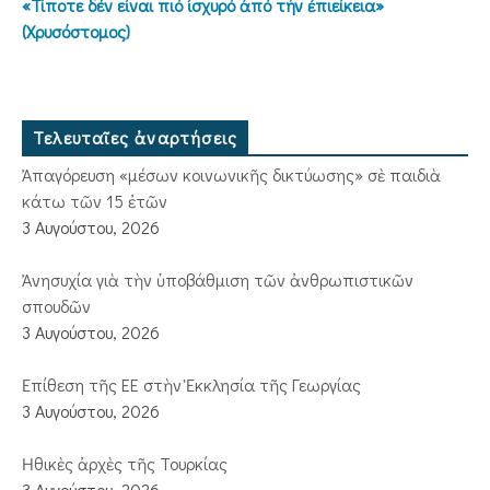
«Τίποτε δέν εἶναι πιό ἰσχυρό ἀπό τήν ἐπιείκεια»
(Χρυσόστομος)
Τελευταῖες ἀναρτήσεις
Ἀπαγόρευση «μέσων κοινωνικῆς δικτύωσης» σὲ παιδιὰ
κάτω τῶν 15 ἐτῶν
3 Αυγούστου, 2026
Ἀνησυχία γιὰ τὴν ὑποβάθμιση τῶν ἀνθρωπιστικῶν
σπουδῶν
3 Αυγούστου, 2026
Ἐπίθεση τῆς ΕΕ στὴν Ἐκκλησία τῆς Γεωργίας
3 Αυγούστου, 2026
Ἠθικὲς ἀρχὲς τῆς Τουρκίας
3 Αυγούστου, 2026