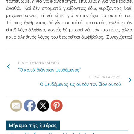
ταπεινωθεῖ ἤ γιά νά ἱκανοποιήσει ἐπιθυμία ἤ γιά νά κερδίσει
ἀγαθά. Καί δέν σταματᾶ γυρίζοντας ἐδῶ, γυρίζοντας ἐκεῖ,
μηχανευόμενος τί νά εἰπεῖ γιά νά’πετύχει τό σκοπό του.
Τέτοιος ἄνθρωπος δέ γίνεται πότέ πιστευτός, ἀλλά κι ἄν
εἰπεῖ λόγο ἀληθινό, κανείς δέ μπορεῖ νά τόν πιστέψει, ἀλλά
καί ὀ ἀληθινός λόγος του θεωρεῖται ἀμφίβολος. (Συνεχίζεται)
ΠΡΟΗΓΟΥΜΕΝΟ ΑΡΘΡΟ
“Ο κατά διάνοιαν ψευδόμενος”
ΕΠΟΜΕΝΟ ΑΡΘΡΟ
Ο ψευδόμενος εις αυτόν τον βίον αυτού
Μήνυμα τῆς ἡμέρας