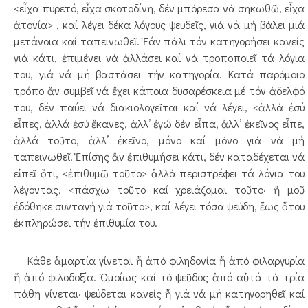
<εἶχα πυρετό, εἶχα σκοτοδίνη, δέν μπόρεσα νά σηκωθῶ, εἶχα
ἀτονία> , καί λέγει δέκα λόγους ψευδεῖς, γιά νά μή βάλει μιά
μετάνοια καί ταπεινωθεῖ. Ἐάν πάλι τόν κατηγορήσει κανείς
γιά κάτι, ἐπιμένει νά ἀλλάσει καί νά τροποποιεῖ τά λόγια
του, γιά νά μή βαστάσει τήν κατηγορία. Κατά παρόμοιο
τρόπο ἄν συμβεῖ νά ἔχει κάποια δυσαρέσκεια μέ τόν ἀδελφό
του, δέν παύει νά διακιολογεῖται καί νά λέγει, <ἀλλά ἐσύ
εἶπες, ἀλλά ἐσύ ἔκανες, ἀλλ’ ἐγώ δέν εἶπα, ἀλλ’ ἐκεῖνος εἶπε,
ἀλλά τοῦτο, ἀλλ’ ἐκεῖνο, μόνο καί μόνο γιά νά μή
ταπεινωθεῖ. Ἐπίσης ἄν ἐπιθυμήσει κάτι, δέν καταδέχεται νά
εἰπεῖ ὅτι, <ἐπιθυμῶ τοῦτο> ἀλλά περιστρέφει τά λόγια του
λέγοντας, <πάσχω τοῦτο καί χρειάζομαι τοῦτο· ἤ μοῦ
ἐδόθηκε συνταγή γιά τοῦτο>, καί λέγει τόσα ψεύδη, ἕως ὅτου
ἐκπληρώσει τήν ἐπιθυμία του.
Κάθε ἁμαρτία γίνεται ἤ ἀπό φιληδονία ἤ ἀπό φιλαργυρία
ἤ ἀπό φιλοδοξία. Ὁμοίως καί τό ψεῦδος ἀπό αὐτά τά τρία
πάθη γίνεται· ψεύδεται κανείς ἤ γιά νά μή κατηγορηθεῖ καί