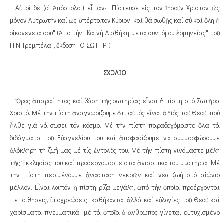
Αὐτοί δέ (οἱ Ἀπόστολοι) εἶπαν· Πίστευσε εἰς τόν Ἰησοῦν Χριστόν ὡς
μόνον Λυτρωτήν καί ὡς ὑπέρτατον Κύριον, καί θά σωθῇς καί σύ καί ὅλη ἡ
οἰκογένειά σου" (Ἀπό τήν "Καινή Διαθήκη μετά συντόμου ἑρμηνείας" τοῦ
Π.Ν.Τρεμπέλα", ἔκδοση "Ο ΣΩΤΗΡ").
ΣΧΟΛΙΟ
Ὅρος ἀ
παραίτητος καί βάση τῆς σωτηρίας εἶναι ἡ πίστη στό Σωτῆρα
Χριστό. Μέ τήν πίστη ἀναγνωρίζουμε ὅτι αὐτός εἶναι ὁ Υἱός τοῦ Θεοῦ, πού
ἦλθε γιά νά σώσει τόν κόσμο. Μέ τήν πίστη παραδεχόμαστε ὅλα τά
διδάγματα τοῦ Εὐαγγελίου του καί ἀποφασίζουμε νά συμμορφώσουμε
ὁλόκληρη τή ζωή μας μέ τίς ἐντολές του. Μέ τήν πίστη γινόμαστε μέλη
τῆς Ἐκκλησίας του καί προσερχόμαστε στά ἁγιαστικά του μυστήρια. Μέ
τήν πίστη περιμένουμε ἀνάσταση νεκρῶν καί νέα ζωή στό αἰώνιο
μέλλον. Εἶναι λοιπόν ἡ πίστη ρίζα μεγάλη, ἀπό τήν ὁποία προέρχονται
πεποιθήσεις, ὑποχρεώσεις, καθήκοντα, ἀλλά καί εὐλογίες τοῦ Θεοῦ καί
χαρίσματα πνευματικά μέ τά ὁποῖα ὁ ἄνθρωπος γίνεται εὐτυχισμένο