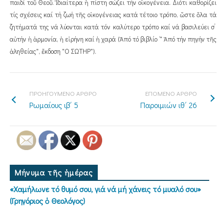
παιδί τοῦ Θεοῦ. Ἰδιαίτερα ἡ πίστη σώζει τήν οἰκογένεια. Διότι καθορίζει
τίς σχέσεις καί τή ζωή τῆς οἰκογένειας κατά τέτοιο τρόπο, ὥστε ὅλα τά
ζητήματά της νά λύονται κατά τόν καλύτερο τρόπο καί νά βασιλεύει σ’
αὐτήν ἡ ἁρμονία, ἡ εἰρήνη καί ἡ χαρά (Ἀπό τό βιβλίο ‘" Ἀπό τήν πηγήν τῆς
ἀληθείας", ἔκδοση "Ο ΣΩΤΗΡ").
ΠΡΟΗΓΟΥΜΕΝΟ ΑΡΘΡΟ
ΕΠΟΜΕΝΟ ΑΡΘΡΟ
Ρωμαίους ιβ΄ 5
Παροιμιών ιθ΄ 26
Μήνυμα τῆς ἡμέρας
«Χαμήλωνε τό θυμό σου, γιά νά μή χάνεις τό μυαλό σου»
(Γρηγόριος ὁ Θεολόγος)