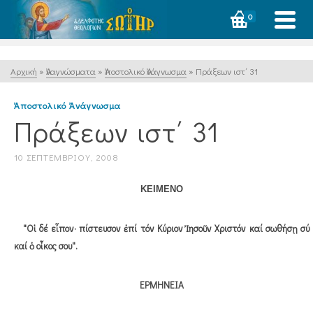
0
Αρχική
»
Ἀναγνώσματα
»
Ἀποστολικό Ἀνάγνωσμα
»
Πράξεων ιστ΄ 31
Ἀποστολικό Ἀνάγνωσμα
Πράξεων ιστ΄ 31
10 ΣΕΠΤΕΜΒΡΊΟΥ, 2008
ΚΕΙΜΕΝΟ
"Οἱ δέ εἶπον· πίστευσον ἐπί τόν Κύριον Ἰησοῦν Χριστόν καί σωθήσῃ σύ
καί ὁ οἶκος σου".
ΕΡΜΗΝΕΙΑ