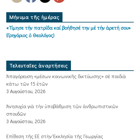
Μήνυμα τῆς ἡμέρας
«Τίμησε τήν πατρίδα καί βοήθησέ την μέ τήν ἀρετή σου»
(Γρηγόριος ὁ Θεολόγος)
Τελευταῖες ἀναρτήσεις
Ἀπαγόρευση «μέσων κοινωνικῆς δικτύωσης» σὲ παιδιὰ
κάτω τῶν 15 ἐτῶν
3 Αυγούστου, 2026
Ἀνησυχία γιὰ τὴν ὑποβάθμιση τῶν ἀνθρωπιστικῶν
σπουδῶν
3 Αυγούστου, 2026
Ἐπίθεση τῆς ΕΕ στὴν Ἐκκλησία τῆς Γεωργίας