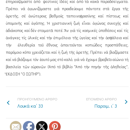
ἐπηρεαζόμαστε ἀπό ψεύτικες ἰδέες καί ἀπό τά κακά παραδσείγματα.
Πρέπει νά ἀγωνιζόμαστε γιά προοδεύουμε πάντοτε στά ἔργα τῆς
ἀρετῆς, σέ ἀνώτερους βαθμούς ταπεινοφροσύνης καί πίστεως καί
ὑπομονῆς καί ἀγάπης. Ἡ χριστιανική ζωή εἶναι ἀγώνας συνεχής καί
ἀδιάκοπος καί δέν σταματᾶ ποτέ. Ἄν γιά τίς κοσμικές ὑποθέσεις καί τίς
ἀνάγκες τίς ὑλικές καί τήν ἐπιμέλεια τῆς ὑγείας καί τήν ἀσφάλεια καί
τήν ἐλευθερία τοῦ ἔθνους ἀπαιτοῦνται κοπιώδεις προσπάθειες,
παρόμοιο κόπο χρειάζεται καί ἡ ζωή τῆς ἀρετῆς. Πρέπει νά βιαζόμαστε
καί νά βιάζουμε τόν ἑαυτό μας στό καλό, γιά νά ἔχουμε βραβεῖο αἰώνιο τή
βασιλεία τῶν οὐρανῶν (Ἀπό τό βιβλίο "Ἀπό τήν πηγήν τῆς ἀληθείας",
ἜΚΔΟΣΗ "Ο ΣΩΤΗΡ").
ΠΡΟΗΓΟΥΜΕΝΟ ΑΡΘΡΟ
ΕΠΟΜΕΝΟ ΑΡΘΡΟ
Λουκά κα΄ 33
Παροιμ. ι΄ 3