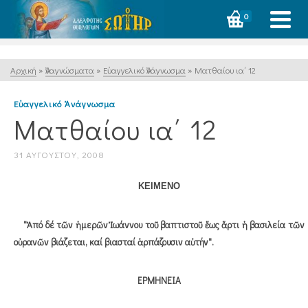
0
Αρχική
»
Ἀναγνώσματα
»
Εὐαγγελικό Ἀνάγνωσμα
»
Ματθαίου ια΄ 12
Εὐαγγελικό Ἀνάγνωσμα
Ματθαίου ια΄ 12
31 ΑΥΓΟΎΣΤΟΥ, 2008
ΚΕΙΜΕΝΟ
"Ἀπό δέ τῶν ἡμερῶν Ἰωάννου τοῦ βαπτιστοῦ ἕως ἄρτι ἡ βασιλεία τῶν
οὐρανῶν βιάζεται, καί βιασταί ἁρπάζουσιν αὐτήν".
ΕΡΜΗΝΕΙΑ