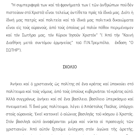
"Ἡ συμπεριφορά των καί τά φρονήματά των ( τῶν ἀνθρώπων πού δέν
πιστεύουν στό Χριστό) εἶναι τελείως ἀντίθετα πρός τά ἰδικά μας. Διότι ἡ
ἰδική μας πατρίς καί πολιτεία καί τά ἰδικά μας πολιτικά δικαιώματα
εἶναι εἰς τούς οὐρανούς, ἀπό τούς ὁποίους μέ πολύν πόθον περιμένομεν
καί τόν Σωτῆρα μας, τόν Κύριον Ἰησοῦν Χριστόν" "( Ἀπό τήν "Καινή
Διαθήκη μετά συντόμου ἑρμηνείας" τοῦ Π.Ν.Τρεμπέλα, ἔκδοση "Ο
ΣΩΤΗΡ").
ΣΧΟΛΙΟ
Ἀνήκει καί ὁ χριστιανός ὡς πολίτης σέ ἕνα κράτος καί ὑπακούει στό
πολίτευμα καί τούς νόμους, ἀπό τούς ὁποίους κυβερνᾶται τό κράτος αὐτό.
Ἀλλά συγχρόνως ἀνήκει καί σέ ἕνα βασίλειο, βασίλειο ὑπερκόσμιο καί
πνευματικό. Τί δικό μας πολίτευμα, λέγει ὁ Ἀπόστολος Παῦλος, ὑπάρχει
στούς οὐρανούς. Ἐκεῖ κατοικεῖ ὁ αἰώνιος βασιληᾶς τοῦ κόσμου ὁ Χριστός.
Στόν βασιληᾶ αὐτό ἀναφέρονται μέρα καί νύκτα οἱ προσευχές τῶν
χριστιανῶν. Ἀπό αὐτόν ζητοῦμε ἐνίσχυση στόν ἀγώνα τῆς ἀρετῆς,