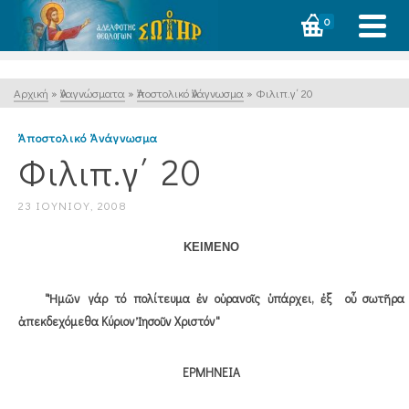
0
Αρχική
»
Ἀναγνώσματα
»
Ἀποστολικό Ἀνάγνωσμα
»
Φιλιπ.γ΄ 20
Ἀποστολικό Ἀνάγνωσμα
Φιλιπ.γ΄ 20
23 ΙΟΥΝΊΟΥ, 2008
ΚΕΙΜΕΝΟ
"Ἡμῶν γάρ τό πολίτευμα ἐν οὐρανοῖς ὑπάρχει, ἐξ οὗ σωτῆρα
ἀπεκδεχόμεθα Κύριον Ἰησοῦν Χριστόν"
ΕΡΜΗΝΕΙΑ