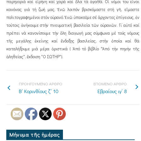
παρηγοριά καί εἰρήνη καί χαρά καί ὅλα τά ἀγαθά. Οἱ νόμοι του εἶναι
κανόνας γιά τή ζωή μας. Ἐνῶ λοιπόν βρισκόμαστε στή γῆ, εἴμαστε
πολιτογραφημένοι στόν οὐρανό. Ἐνῶ ὑπακοῦμε σέ ἄρχοντες ἐπίγειους, ἐν
τούτοις ἀνήκουμε στήν πνευματική βασιλεία τῶν οὐρανῶν. Γι’ αὐτό καί
πρέπει νά κανονίσουμε τήν ὅλη διαγωγή μας σύμφωνα μέ τούς νόμους
τῆς μεγάλης ἐκείνης καί ἔνδοξης βασιλείας, στήν ὁποία καί θά
καταλήξουμε μιά μέρα ὁριστικά ( Ἀπό τό βιβλίο "Ἀπό τήν πηγήν τῆς
ἀληθείας", ἔκδοιση "Ο ΣΩΤΗΡ").
ΠΡΟΗΓΟΥΜΕΝΟ ΑΡΘΡΟ
ΕΠΟΜΕΝΟ ΑΡΘΡΟ
Β΄ Κορινθίους ζ΄ 10
Εβραίους ιγ΄ 8
Μήνυμα τῆς ἡμέρας