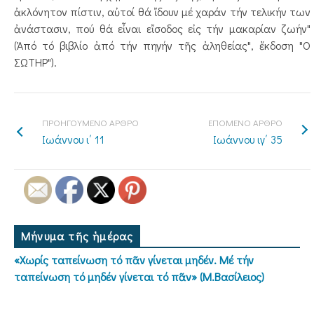
ἀκλόνητον πίστιν, αὐτοί θά ἴδουν μέ χαράν τήν τελικήν των
ἀνάστασιν, πού θά εἶναι εἴσοδος εἰς τήν μακαρίαν ζωήν"
(Ἀπό τό βιβλίο ἀπό τήν πηγήν τῆς ἀληθείας", ἔκδοση "Ο
ΣΩΤΗΡ").
ΠΡΟΗΓΟΥΜΕΝΟ ΑΡΘΡΟ
ΕΠΟΜΕΝΟ ΑΡΘΡΟ
Ιωάννου ι΄ 11
Ιωάννου ιγ΄ 35
Μήνυμα τῆς ἡμέρας
«Χωρίς ταπείνωση τό πᾶν γίνεται μηδέν. Μέ τήν
ταπείνωση τό μηδέν γίνεται τό πᾶν» (Μ.Βασίλειος)