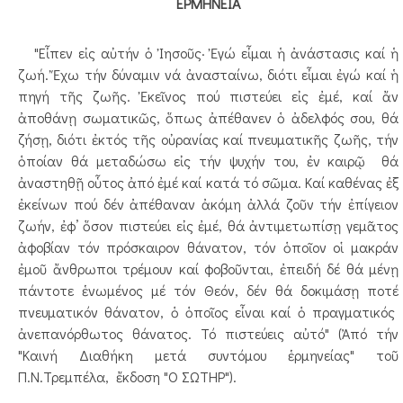
ΕΡΜΗΝΕΙΑ
"Εἶπεν εἰς αὐτήν ὁ Ἰησοῦς· Ἐγώ εἶμαι ἡ ἀνάστασις καί ἡ
ζωή. Ἔχω τήν δύναμιν νά ἀνασταίνω, διότι εἶμαι ἐγώ καί ἡ
πηγή τῆς ζωῆς. Ἐκεῖνος πού πιστεύει εἰς ἐμέ, καί ἄν
ἀποθάνῃ σωματικῶς, ὅπως ἀπέθανεν ὁ ἀδελφός σου, θά
ζήσῃ, διότι ἐκτός τῆς οὐρανίας καί πνευματικῆς ζωῆς, τήν
ὁποίαν θά μεταδώσω εἰς τήν ψυχήν του, ἐν καιρῷ θά
ἀναστηθῇ οὗτος ἀπό ἐμέ καί κατά τό σῶμα. Καί καθένας ἐξ
ἐκείνων πού δέν ἀπέθαναν ἀκόμη ἀλλά ζοῦν τήν ἐπίγειον
ζωήν, ἐφ’ ὅσον πιστεύει εἰς ἐμέ, θά ἀντιμετωπίσῃ γεμᾶτος
ἀφοβίαν τόν πρόσκαιρον θάνατον, τόν ὁποῖον οἱ μακράν
ἐμοῦ ἄνθρωποι τρέμουν καί φοβοῦνται, ἐπειδή δέ θά μένῃ
πάντοτε ἑνωμένος μέ τόν Θεόν, δέν θά δοκιμάσῃ ποτέ
πνευματικόν θάνατον, ὁ ὁποῖος εἶναι καί ὁ πραγματικός
ἀνεπανόρθωτος θάνατος. Τό πιστεύεις αὐτό" (Ἀπό τήν
"Καινή Διαθήκη μετά συντόμου ἑρμηνείας" τοῦ
Π.Ν.Τρεμπέλα, ἔκδοση "Ο ΣΩΤΗΡ").