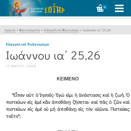
0
Αρχική
»
Ἀναγνώσματα
»
Εὐαγγελικό Ἀνάγνωσμα
»
Ιωάννου ια΄ 25,26
Εὐαγγελικό Ἀνάγνωσμα
Ιωάννου ια΄ 25,26
13 ΜΑΪ́ΟΥ, 2008
ΚΕΙΜΕΝΟ
"Εἶπεν αὐτ ὁ Ἰησοῦς· Ἐγώ εἰμι ἡ ἀνάστασις καί ἡ ζωή. Ὁ
πιστεύων εἰς ἐμέ κἄν ἀποθάνῃ ζήσεται· καί πᾶς ὁ ζῶν καί
πιστεύων εἰς ἐμέ οὐ μή ἀποθάνῃ εἰς τόν αἰῶνα. Πιστεύεις
τοῦτο";