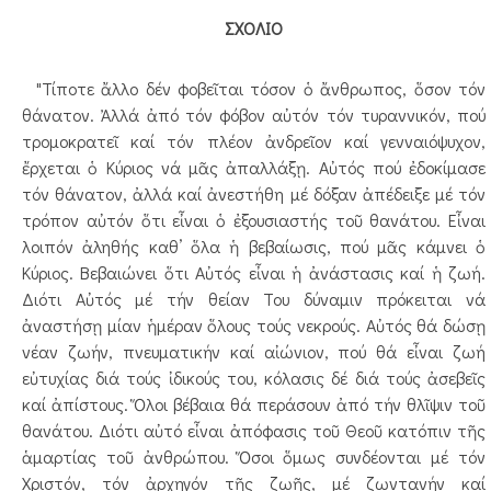
ΣΧΟΛΙΟ
"Τίποτε ἄλλο δέν φοβεῖται τόσον ὁ ἄνθρωπος, ὅσον τόν
θάνατον. Ἀλλά ἀπό τόν φόβον αὐτόν τόν τυραννικόν, πού
τρομοκρατεῖ καί τόν πλέον ἀνδρεῖον καί γενναιόψυχον,
ἔρχεται ὁ Κύριος νά μᾶς ἀπαλλάξῃ. Αὐτός πού ἐδοκίμασε
τόν θάνατον, ἀλλά καί ἀνεστήθη μέ δόξαν ἀπέδειξε μέ τόν
τρόπον αὐτόν ὅτι εἶναι ὁ ἐξουσιαστής τοῦ θανάτου. Εἶναι
λοιπόν ἀληθής καθ’ ὅλα ἡ βεβαίωσις, πού μᾶς κάμνει ὁ
Κύριος. Βεβαιώνει ὅτι Αὐτός εἶναι ἡ ἀνάστασις καί ἡ ζωή.
Διότι Αὐτός μέ τήν θείαν Του δύναμιν πρόκειται νά
ἀναστήσῃ μίαν ἡμέραν ὅλους τούς νεκρούς. Αὐτός θά δώσῃ
νέαν ζωήν, πνευματικήν καί αἰώνιον, πού θά εἶναι ζωή
εὐτυχίας διά τούς ἰδικούς του, κόλασις δέ διά τούς ἀσεβεῖς
καί ἀπίστους. Ὅλοι βέβαια θά περάσουν ἀπό τήν θλῖψιν τοῦ
θανάτου. Διότι αὐτό εἶναι ἀπόφασις τοῦ Θεοῦ κατόπιν τῆς
ἁμαρτίας τοῦ ἀνθρώπου. Ὅσοι ὅμως συνδέονται μέ τόν
Χριστόν, τόν ἀρχηγόν τῆς ζωῆς, μέ ζωντανήν καί