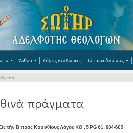
ματα
Ἄρθρα
Ἀπόψεις καὶ Κρίσεις
Τά περιοδικά μας
πράγματα
ηθινά πράγματα
ς τήν Β΄πρός Κορινθίους Λόγος ΚΘ΄, 5 PG 61, 604-605