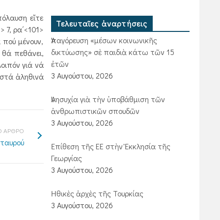
πόλαυση εἴτε
Τελευταῖες ἀναρτήσεις
 7, ρα΄<101>
Ἀπαγόρευση «μέσων κοινωνικῆς
 πού μένουν,
δικτύωσης» σὲ παιδιὰ κάτω τῶν 15
 θά πεθάνει,
ἐτῶν
Λοιπόν γιά νά
3 Αυγούστου, 2026
 στά ἀληθινά
Ἀνησυχία γιὰ τὴν ὑποβάθμιση τῶν
ἀνθρωπιστικῶν σπουδῶν
3 Αυγούστου, 2026
 ΑΡΘΡΟ
Σταυρού
Ἐπίθεση τῆς ΕΕ στὴν Ἐκκλησία τῆς
Γεωργίας
3 Αυγούστου, 2026
Ἠθικὲς ἀρχὲς τῆς Τουρκίας
3 Αυγούστου, 2026