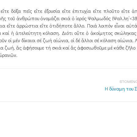
ε δόξα πεῖς εἴτε ἐξουσία εἴτε ἐπιτυχία εἴτε πλοῦτο εἴτε ἀ
ῆς τοῦ ἀνθρώπου ὀνομάζει σκιά ὁ ἱερός Ψαλμωδός (Ψαλ.λη΄<38>
εια εἴτε ἀρρώστια εἴτε ὁτιδήποτε ἄλλο. Ποιά λοιπόν εἶναι αὐτά
α καί ἡ ἀτελεύτητη κόλαση. Διότι οὔτε ὁ ἀκοίμητος σκώληκας
 οἱ μέν δίκαιοι σέ ζωή αἰώνια, οἱ δέ ἄλλοι σέ κόλαση αἰώνια. 
α ζωή, ἄς ἀφήσουμε τή σκιά καί ἄς ἀφοσιωθοῦμε μέ κάθε ζῆλο
Οὐρανῶν.
ΕΠΟΜΕΝΟ
Η δύναμη του 