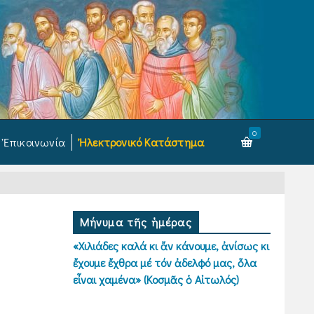
0
Ἐπικοινωνία
Ἠλεκτρονικό Κατάστημα
Μήνυμα τῆς ἡμέρας
«Χιλιάδες καλά κι ἄν κάνουμε, ἀνίσως κι
ἔχουμε ἔχθρα μέ τόν ἀδελφό μας, ὅλα
εἶναι χαμένα» (Κοσμᾶς ὁ Αἰτωλός)