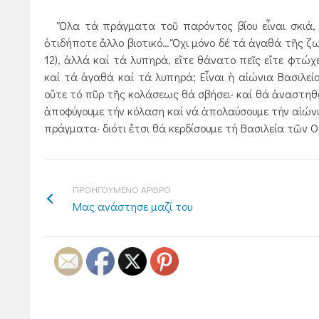
Ὅλα τά πράγματα τοῦ παρόντος βίου εἶναι σκιά, εἴτ
ὁτιδήποτε ἄλλο βιοτικό… Ὄχι μόνο δέ τά ἀγαθά τῆς ζω
12), ἀλλά καί τά λυπηρά, εἴτε θάνατο πεῖς εἴτε φτώχ
καί τά ἀγαθά καί τά λυπηρά; Εἶναι ἡ αἰώνια Βασιλεί
οὔτε τό πῦρ τῆς κολάσεως θά σβήσει· καί θά ἀναστηθοῦν
ἀποφύγουμε τήν κόλαση καί νά ἀπολαύσουμε τήν αἰώνι
πράγματα· διότι ἔτσι θά κερδίσουμε τή Βασιλεία τῶν 
ΠΡΟΗΓΟΥΜΕΝΟ ΑΡΘΡΟ
Μας ανάστησε μαζί του