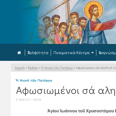
Ἀδελφότητα
Πνευματικά Κέντρα
Ἀναγνώσ
Αρχική
»
Ἄρθρα
»
Ἡ Φωνή τῶν Πατέρων
»
Αφωσιωμένοι σά αληθινά 
Ἡ Φωνή τῶν Πατέρων
Αφωσιωμένοι σά αλ
5 ΜΑΪ́ΟΥ, 2008
Ἁγίου Ἰωάννου τοῦ Χρυσοστόμου Εἰ