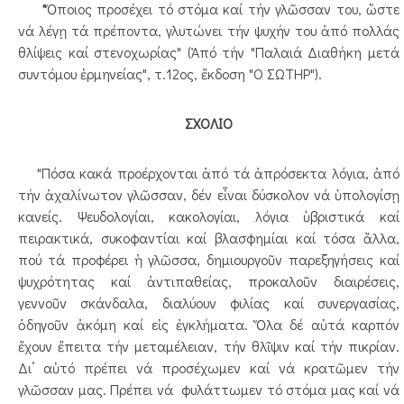
"Ὅποιος προσέχει τό στόμα καί τήν γλῶσσαν του, ὥστε
νά λέγῃ τά πρέποντα, γλυτώνει τήν ψυχήν του ἀπό πολλάς
θλίψεις καί στενοχωρίας" (Ἀπό τήν "Παλαιά Διαθήκη μετά
συντόμου ἑρμηνείας", τ.12ος, ἔκδοση "Ο ΣΩΤΗΡ").
ΣΧΟΛΙΟ
"Πόσα κακά προέρχονται ἀπό τά ἀπρόσεκτα λόγια, ἀπό
τήν ἀχαλίνωτον γλῶσσαν, δέν εἶναι δύσκολον νά ὑπολογίσῃ
κανείς. Ψευδολογίαι, κακολογίαι, λόγια ὑβριστικά καί
πειρακτικά, συκοφαντίαι καί βλασφημίαι καί τόσα ἄλλα,
πού τά προφέρει ἡ γλῶσσα, δημιουργοῦν παρεξηγήσεις καί
ψυχρότητας καί ἀντιπαθείας, προκαλοῦν διαιρέσεις,
γεννοῦν σκάνδαλα, διαλύουν φιλίας καί συνεργασίας,
ὁδηγοῦν ἀκόμη καί εἰς ἐγκλήματα. Ὅλα δέ αὐτά καρπόν
ἔχουν ἔπειτα τήν μεταμέλειαν, τήν θλῖψιν καί τήν πικρίαν.
Δι’ αὐτό πρέπει νά προσέχωμεν καί νά κρατῶμεν τήν
γλῶσσαν μας. Πρέπει νά φυλάττωμεν τό στόμα μας καί νά