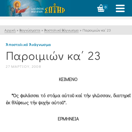
0
Αρχική
»
Ἀναγνώσματα
»
Ἀποστολικό Ἀνάγνωσμα
»
Παροιμιών κα΄ 23
Ἀποστολικό Ἀνάγνωσμα
Παροιμιών κα΄ 23
27 ΜΑΡΤΊΟΥ, 2008
ΚΕΙΜΕΝΟ
"Ὅς φυλάσσει τό στόμα αὐτοῦ καί τήν γλῶσσαν, διατηρεῖ
ἐκ θλίψεως τήν ψυχήν αὐτοῦ".
ΕΡΜΗΝΕΙΑ